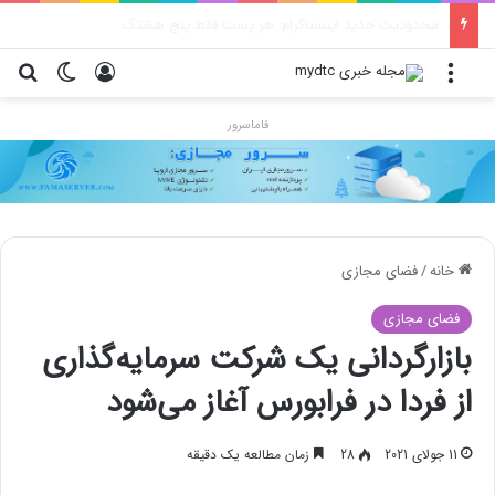
Moto X70 Air Pro؛ گوشی فوق بارک با دوربین سه‌گانه و رقیب آیفون ایر
منو
ورود
تغییر پو
جس
فاماسرور
خانه
/
فضای مجازی
فضای مجازی
بازارگردانی یک شرکت سرمایه‌گذاری
از فردا در فرابورس آغاز می‌شود
11 جولای 2021
28
زمان مطالعه یک دقیقه