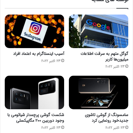
ه
ش
ف
ه
ت
ف
ه
ر
گ
و
ذ
ش
ش
خ
ت
و
ه
د
گوگل متهم به سرقت اطلاعات
آسیب اینستاگرام به اعتماد افراد
ر
میلیون‌ها کاربر
23 اکتبر 2022
و
23 اکتبر 2022
ی
چ
ی
ن
ر
ا
ک
ا
سامسونگ از گوشی تاشوی
شکست گوشی پرچمدار شیائومی با
ه
جدیدخود رونمایی کرد
وجود دوربین ۲۰۰ مگاپیکسلی
ش
23 اکتبر 2022
23 اکتبر 2022
د