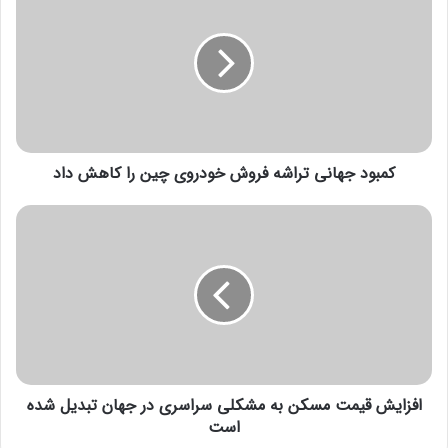
م
ب
و
د
ج
ه
ا
ن
کمبود جهانی تراشه فروش خودروی چین را کاهش داد
ی
ت
ر
ا
ا
ف
ش
ز
ه
ا
ف
ی
ر
ش
و
ق
ش
ی
خ
م
و
افزایش قیمت مسکن به مشکلی سراسری در جهان تبدیل شده
ت
د
م
است
ر
س