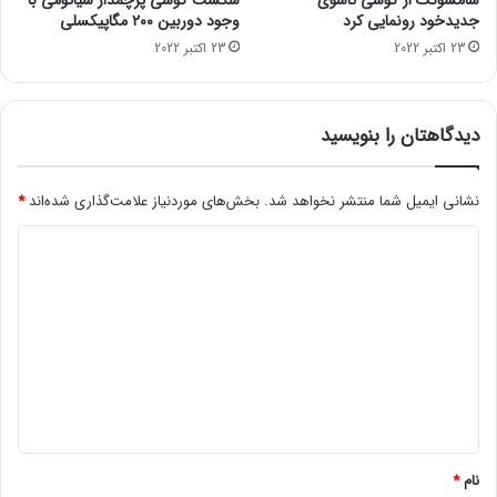
سامسونگ از گوشی تاشوی
شکست گوشی پرچمدار شیائومی با
ت
جدیدخود رونمایی کرد
وجود دوربین ۲۰۰ مگاپیکسلی
ب
23 اکتبر 2022
23 اکتبر 2022
د
ی
ل
ش
دیدگاهتان را بنویسید
د
ه
ا
نشانی ایمیل شما منتشر نخواهد شد.
بخش‌های موردنیاز علامت‌گذاری شده‌اند
*
س
د
ت
ی
د
گ
ا
ه
*
نام
*