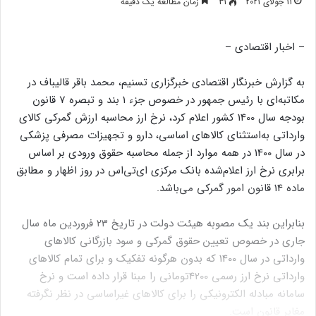
11 جولای 2021
31
زمان مطالعه یک دقیقه
– اخبار اقتصادی –
به گزارش خبرنگار اقتصادی خبرگزاری تسنیم،‌ محمد باقر قالیباف در
مکاتبه‌ای با رئیس جمهور در خصوص جزء 1 بند و تبصره 7 قانون
بودجه سال 1400 کشور اعلام کرد،‌ نرخ ارز محاسبه ارزش گمرکی کالای
وارداتی به‌استثنای کالاهای اساسی، دارو و تجهیزات مصرفی پزشکی
در سال 1400 در همه موارد از جمله محاسبه حقوق ورودی بر اساس
برابری نرخ ارز اعلام‌شده بانک مرکزی ای‌تی‌اس در روز اظهار و مطابق
ماده 14 قانون امور گمرکی می‌باشد.
بنابراین بند یک مصوبه هیئت دولت در تاریخ 23 فروردین ماه سال
جاری در خصوص تعیین حقوق گمرکی و سود بازرگانی کالاهای
وارداتی در سال 1400 که بدون هرگونه تفکیک و برای تمام کالاهای
وارداتی نرخ ارز رسمی 4200تومانی را مبنا قرار داده است و نرخ
سامانه مبادله الکترونیکی را برای کالاهای غیراساسی در نظر نگرفته
مغایر قانون است.