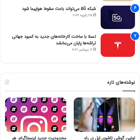
شبکه 5G می‌تواند باعث سقوط هواپیما شود
رومیزی با ۶ و ۱۲ پورت.
25 ژانویه 2022
ایستاده با ۱۲ و ۲۴ پورت.
عمومی به صورت ایستاده ۲۴ پورت، ۳۶ پورت و ۴۵ پورت، با
تسلا با ساخت کارخانه‌های جدید به کمبود جهانی
نمایشگر راهنما.
تراشه‌ها پایان می‌بخشد
7 سپتامبر 2021
کلیه ایستگاه‌ها از طریق پروتکل اختصاصی اینترنت اشیا راشا کنترل
و تمام فرآیندها به صورت خودکار صورت می‌گیرد.
راشا سرویسی جذاب برای کسب‌وکارها
نوشته‌های تازه
واحد‌های تجاری، می‌توانند با نصب ایستگاه‌های راشا، جذابیت
عمومی کسب‌وکار خود را افزایش دهند. نصب ایستگاه‌های شارژ راشا
برای کسب‌وکارها زحمتی نخواهد داشت و فضای کوچکی را اشغال
می‌کنند.
چگونه از سرویس راشا استفاده کنیم؟
اولین گوشی تاشوی اپل در راه
محدودیت جدید اینستاگرام: هر