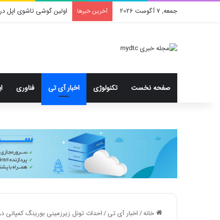
جمعه, 7 آگوست 2026
محدودیت جدید اینستاگرا
آخرین خبرها
صفحه نخست
تکنولوژی
اخبار آی تی
فناوری
ا
خانه
/
اخبار آی تی
/
احداث تونل زیرزمینی بورینگ کمپانی در 