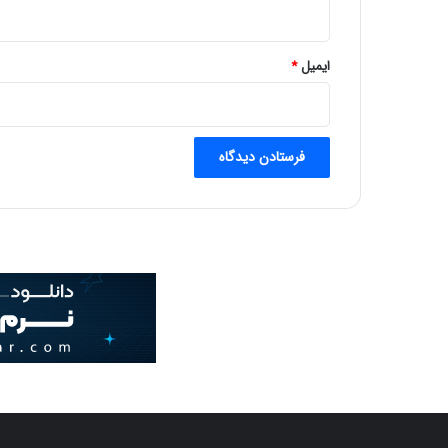
ک
ن
ن
ایمیل
*
د
گ
ا
ن
ب
ر
ق
:
ب
ه
و
ز
ی
ر
ن
ی
ر
و