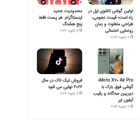
8 ژانویه 2026
راز فروکش‌کردن موج DeepSeek در بازار هوش مصنوعی
اولین گوشی تاشوی اپل در
محدودیت جدید
راه است؛ قیمت نجومی،
اینستاگرام: هر پست فقط
طراحی متفاوت و زمان
پنج هشتگ
رونمایی احتمالی
8 ژانویه 2026
8 ژانویه 2026
8 ژانویه 2026
8 ژانویه 2026
جمینای یا کوپایلوت؟ مقایسه دو چت‌بات قدرتمند هوش مصنوعی
پاسخ سامسونگ به اپل: گلکسی واید فولد، رقیبی برای آیفون تاشو و آیپد
پایان سلطه تسلا: BYD با فروش ۲/۲ میلیونی پیشتاز بازار خودروهای برقی شد
Moto X70 Air Pro؛
فروش تیک تاک در سال
گوشی فوق بارک با
۲۰۲۶ نهایی می شود
دوربین سه‌گانه و رقیب
8 ژانویه 2026
آیفون ایر
8 ژانویه 2026