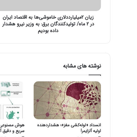
ل
ی
زیان 2میلیارددلاری خاموشی‌ها به اقتصاد ایران
ا
ر
در 2 ماه/ تولیدکنندگان برق: به وزیر نیرو هشدار
د
داده بودیم
د
ل
ا
ر
ی
نوشته های مشابه
خ
ا
م
و
ش
ی‌
ه
ا
ب
انسداد «لوله‌کشی مغز»؛ هشداردهنده
هوش مصنوعی، ا
ه
اولیه آلزایمر!
سریع و دقیق آنف
ا