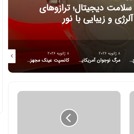
ج تازه سلامت دیجیتال؛ ترازوهای
رژی و زیبایی با نور
8 ژانویه 2026
8 ژانویه 2026
8 ژانویه 2026
راز فروکش‌کردن موج DeepSeek در بازار هوش مصنوعی
مرگ نوجوان آمریکایی پس از دریافت توصیه‌های خطرناک از ChatGPT
کانسپت عینک مجهز به هوش مصنوعی رونمایی شد
ق
ی
م
ت
س
ب
و