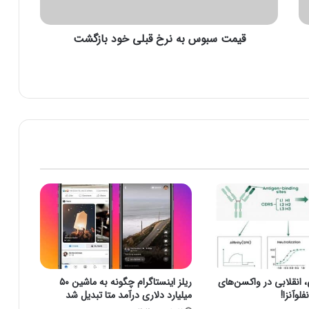
س
ب
قیمت سبوس به نرخ قبلی خود بازگشت
ه
ن
ر
خ
ق
ب
ل
ی
خ
و
د
ب
ا
ز
گ
ش
ت
نقلابی در واکسن‌های
ریلز اینستاگرام چگونه به ماشین ۵۰
لوآنزا!
میلیارد دلاری درآمد متا تبدیل شد