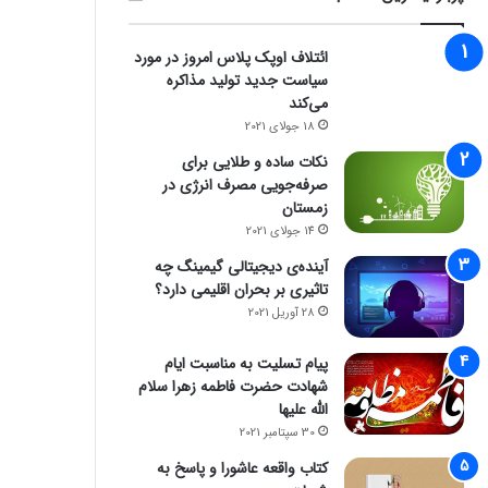
ائتلاف اوپک پلاس امروز در مورد
سیاست جدید تولید مذاکره
می‌کند
18 جولای 2021
نکات ساده و طلایی برای
صرفه‌جویی مصرف انرژی در
زمستان
14 جولای 2021
آینده‌ی دیجیتالی گیمینگ چه
تاثیری بر بحران اقلیمی دارد؟
28 آوریل 2021
پیام تسلیت به مناسبت ایام
شهادت حضرت فاطمه زهرا سلام
الله علیها
30 سپتامبر 2021
کتاب واقعه عاشورا و پاسخ به