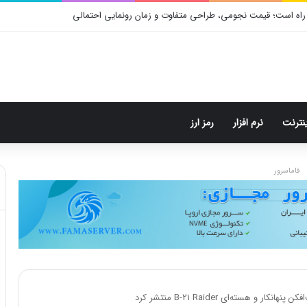
م: هر پست فقط پنج هشتگ
ینترنت
نرم افزار
رمز ارز
فاماسرور
و هسته‌ای B-21 Raider منتشر کرد