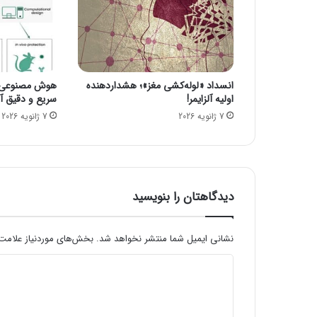
ی
ن
د
ه‌
ه
انسداد «لوله‌کشی مغز»؛ هشداردهنده
هوش مصنوعی، ا
ا
اولیه آلزایمر!
سریع و دقیق آنف
ر
7 ژانویه 2026
7 ژانویه 2026
ا
گ
ر
ا
ن
ک
دیدگاهتان را بنویسید
ر
د
ن
نشانی ایمیل شما منتشر نخواهد شد.
بخش‌های موردنیاز علامت‌
د
د
/
ا
ی
ف
د
ز