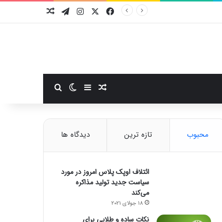
فیسبوک
ایکس
اینستاگرام
تلگرام
نوشته تصادفی
سایدبار
نوشته تصادفی
تغییر پوسته
جستجو برای
محبوب
تازه ترین
دیدگاه ها
ائتلاف اوپک پلاس امروز در مورد
سیاست جدید تولید مذاکره
می‌کند
18 جولای 2021
نکات ساده و طلایی برای