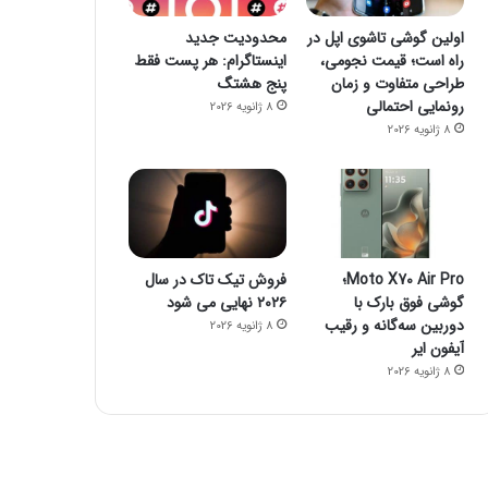
اولین گوشی تاشوی اپل در
محدودیت جدید
راه است؛ قیمت نجومی،
اینستاگرام: هر پست فقط
طراحی متفاوت و زمان
پنج هشتگ
رونمایی احتمالی
8 ژانویه 2026
8 ژانویه 2026
فناوری
8 ژانویه 2026
راز فروکش‌کردن موج DeepSeek در بازار هوش مصنوعی
Moto X70 Air Pro؛
فروش تیک تاک در سال
گوشی فوق بارک با
۲۰۲۶ نهایی می شود
دوربین سه‌گانه و رقیب
8 ژانویه 2026
آیفون ایر
8 ژانویه 2026
8 ژانویه 2026
8 ژانویه 2026
جمینای یا کوپایلوت؟ مقایسه دو چت‌بات قدرتمند هوش مصنوعی
پاسخ سامسونگ به اپل: گلکسی واید فولد، رقیبی برای آیفون تاشو و آیپد
پایان سلطه تسلا: BYD با فروش ۲/۲ میلیونی پیشتاز بازار خودروهای برقی شد