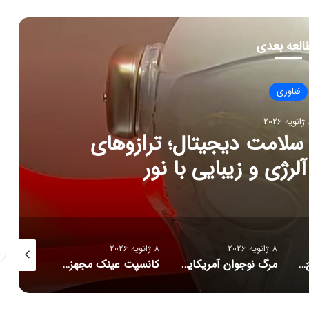
العه بعدی
فناوری
202
ج تازه سلامت دیجیتال؛ ترازوهای
رژی و زیبایی با نور
8 ژانویه 2026
8 ژانویه 2026
8 ژانویه 2026
راز فروکش‌کردن موج DeepSeek در بازار هوش مصنوعی
مرگ نوجوان آمریکایی پس از دریافت توصیه‌های خطرناک از ChatGPT
کانسپت عینک مجهز به هوش مصنوعی رونمایی شد