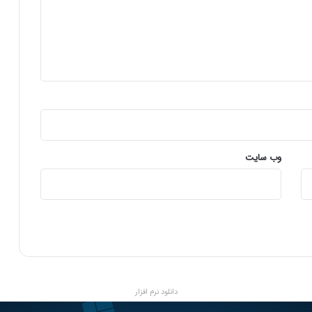
ر
م
ی
پ
ی
ش
ر
و
د
ا
ر
وب‌ سایت
ی
م
دانلود نرم افزار