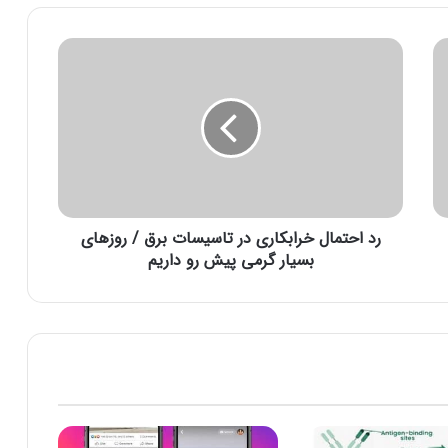
ر
د
ا
ح
ت
م
ا
ل
خ
رد احتمال خرابکاری در تاسیسات برق / روزهای
ر
ا
بسیار گرمی پیش رو داریم
ب
ک
ا
ر
ی
د
ر
ت
ا