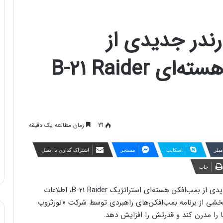
رندر جدیدی از
بمب‌افکن پنهانکار و هسته‌ای B-21 Raider
31
زمان مطالعه یک دقیقه
مبلر
اسکایپ
مسنجر
اشتراک گذاری با ایمیل
چاپ
نیروی هوایی ایالات متحده با انتشار رندر دیجیتالی جدیدی از بمب‌افکن هسته‌ای استراتژیک B-21 Raider، اطلاعات
 بخشی از برنامه بمب‌افکن‌های راهبردی توسط شرکت «نورثروپ
ا را مدرن کند و قدرتش را افزایش دهد.