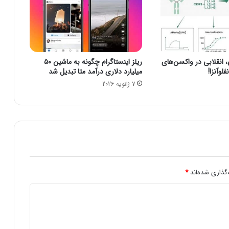
س
ی
س
ا
ت
نقلابی در واکسن‌های
ریلز اینستاگرام چگونه به ماشین ۵۰
ب
لوآنزا!
میلیارد دلاری درآمد متا تبدیل شد
ر
7 ژانویه 2026
ق
/
ر
و
ز
ه
ا
ی
ب
گذاری شده‌اند
*
س
ی
ا
ر
گ