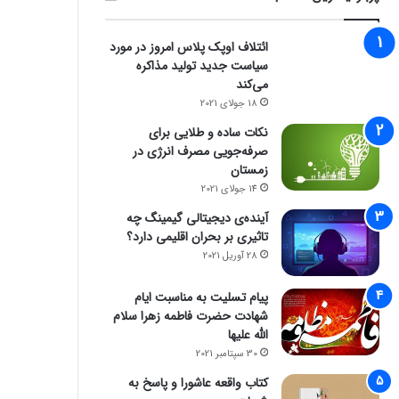
ائتلاف اوپک پلاس امروز در مورد
سیاست جدید تولید مذاکره
می‌کند
18 جولای 2021
نکات ساده و طلایی برای
صرفه‌جویی مصرف انرژی در
زمستان
14 جولای 2021
آینده‌ی دیجیتالی گیمینگ چه
تاثیری بر بحران اقلیمی دارد؟
28 آوریل 2021
پیام تسلیت به مناسبت ایام
شهادت حضرت فاطمه زهرا سلام
الله علیها
30 سپتامبر 2021
کتاب واقعه عاشورا و پاسخ به