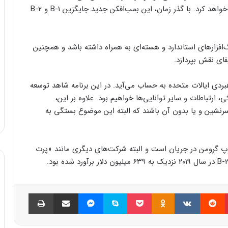
استراتوفورترس، B-1 Lancer و B-2 Sprirt انجام وظیفه خواهد کرد. با گذر زمان، این بمب‌افکن جدید جایگزین B-1 و B-2
واند جنگ‌افزارهای استاندارد و هسته‌ای به همراه داشته باشد و همچنین
ای نقش بپردازد.
ای راهبردی ایالات متحده به حساب می‌آید. در این برنامه شاهد توسعه
ارتباطات و سایر توانایی‌ها خواهیم بود. علاوه بر این،
 سرنشین و یا بدون آن باشند که البته این موضوع بستگی به
پنهانکار از سال ۲۰۱۵ توسط نورثروپ گرومن در جریان است و البته شرکت‌های دیگری مانند «پرت
پینتریست
Reddit
VKontakte
Odnoklassniki
پاکت
اسکایپ
مسنجر
اشتراک گذاری با ایمیل
چاپ