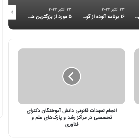
23 اکتبر 2022
23 اکتبر 2022
23 اکتبر 2022
۱۶ برنامه آلوده از گوگل پلی پاک شدند
۵ مورد از بزرگترین هک‌های تاریخ امنیت سایبری/ حلقه ازدواج هوشمندی که مراقب شماست/ احتمال بازبینی امنیتی آمریکا از قرارداد ماسک برای خرید توییتر
کاهش حجم تراکنش‌ توکن‌های متاورس
ا
ن
ج
ا
م
ت
ع
ه
د
انجام تعهدات قانونی دانش آموختگان دکترای
ا
ت
تخصصی در مراکز رشد و پارک‌های علم و
ق
فناوری
ا
ن