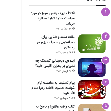
ائتلاف اوپک پلاس امروز در مورد
سیاست جدید تولید مذاکره
می‌کند
18 جولای 2021
نکات ساده و طلایی برای
صرفه‌جویی مصرف انرژی در
زمستان
14 جولای 2021
آینده‌ی دیجیتالی گیمینگ چه
تاثیری بر بحران اقلیمی دارد؟
28 آوریل 2021
پیام تسلیت به مناسبت ایام
شهادت حضرت فاطمه زهرا سلام
الله علیها
30 سپتامبر 2021
کتاب واقعه عاشورا و پاسخ به