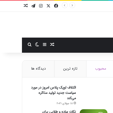
فیسبوک
ایکس
اینستاگرام
تلگرام
نوشته تصادفی
سایدبار
نوشته تصادفی
تغییر پوسته
جستجو برای
محبوب
تازه ترین
دیدگاه ها
ائتلاف اوپک پلاس امروز در مورد
سیاست جدید تولید مذاکره
می‌کند
18 جولای 2021
نکات ساده و طلایی برای