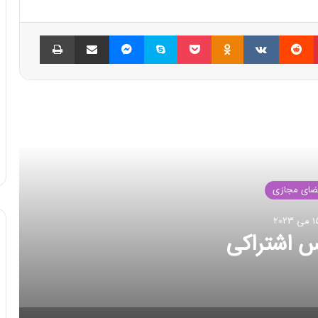
پینتریست
Reddit
VKontakte
Odnoklassniki
پاکت
اسکایپ
مسنجر
اشتراک گذاری با ایمیل
چاپ
العه بعدی
فضای مجازی
23 اکتبر 2022
رد انتقال داده