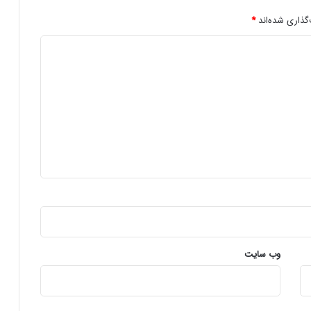
ت
خ
گذاری شده‌اند
*
ص
ص
ی
د
ر
م
ر
ا
ک
ز
ر
ش
د
و
پ
ا
وب‌ سایت
ر
ک‌
ه
ا