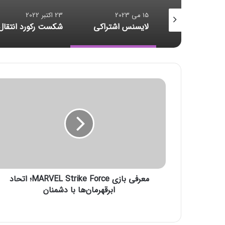
23 اکتبر 2022
23 اکتبر 2022
سنس اشتراکی
شکست رکورد انتقال داده
م
ع
ر
ف
ی
ب
ا
ز
ی
معرفی بازی MARVEL Strike Force؛ اتحاد
M
A
ابرقهرمان‌ها با دشمنان
R
V
E