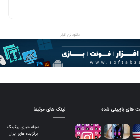
ی
ع
ل
م
و
دانلود نرم افزار
ف
ن
ا
و
ر
ی
 های بازبینی شده
لینک های مرتبط
مجله خبری بیکینگ
برگزیده های ایران