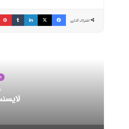
فیسبوک
ایکس
لینکداین
تامبلر
اشتراک گذاری
مط
شکست رکو