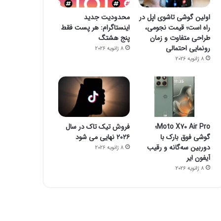
23 اکتبر 2022
23 اکتبر 2022
اولین گوشی تاشوی اپل در
محدودیت جدید
جیمز وب از توده اسرار آمیز تصویربرداری کرد
چگونه یک گوشی هوشمند می‌تواند خطر مرگ شما را پیش بینی کند؟
چگونه فالوئرهای جعلی را شناسایی کنیم؟
راه است؛ قیمت نجومی،
اینستاگرام: هر پست فقط
طراحی متفاوت و زمان
پنج هشتگ
رونمایی احتمالی
8 ژانویه 2026
8 ژانویه 2026
Moto X70 Air Pro؛
فروش تیک تاک در سال
گوشی فوق بارک با
۲۰۲۶ نهایی می شود
دوربین سه‌گانه و رقیب
8 ژانویه 2026
آیفون ایر
8 ژانویه 2026