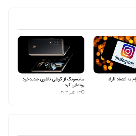
و
ن
ی
د
ا
ن
ش
آ
م
و
خ
ت
 به اعتماد افراد
سامسونگ از گوشی تاشوی جدیدخود
گ
رونمایی کرد
ا
23 اکتبر 2022
ن
د
ک
ت
ر
ا
ی