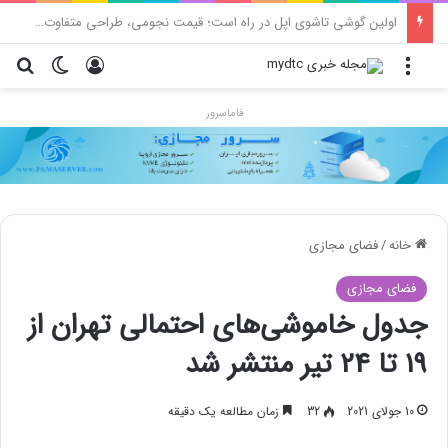
محدودیت جدید اینستاگرام: هر پست فقط پنج هشتگ
منو
ورود
تغییر پو
جس
فاماسرور
خانه
/
فضای مجازی
فضای مجازی
جدول خاموشی‌های احتمالی تهران از
19 تا 24 تیر منتشر شد
10 جولای 2021
32
زمان مطالعه یک دقیقه