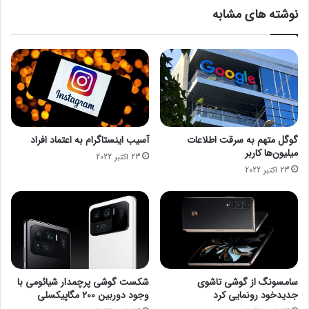
ن
ر
نوشته های مشابه
4
ا
د
ق
ر
ت
ت
س
أ
ه
م
ی
ی
ل
ن
ا
ب
ت
گوگل متهم به سرقت اطلاعات
آسیب اینستاگرام به اعتماد افراد
ر
م
میلیون‌ها کاربر
23 اکتبر 2022
ق
س
23 اکتبر 2022
/
ک
ت
ن
و
ف
ق
ر
ف
ا
ت
ب
و
و
ل
ر
سامسونگ از گوشی تاشوی
شکست گوشی پرچمدار شیائومی با
ی
س
جدیدخود رونمایی کرد
وجود دوربین ۲۰۰ مگاپیکسلی
د
ب