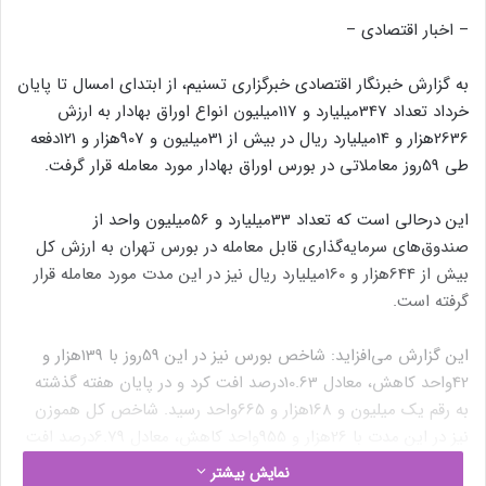
– اخبار اقتصادی –
به گزارش خبرنگار اقتصادی خبرگزاری تسنیم، از ابتدای امسال تا پایان
خرداد تعداد 347میلیارد و 117میلیون انواع اوراق بهادار به ارزش
2636هزار و 14میلیارد ریال در بیش از 31میلیون و 907هزار و 121دفعه
طی 59روز معاملاتی در بورس اوراق بهادار مورد معامله قرار گرفت.
این درحالی است که تعداد 33میلیارد و 56میلیون واحد از
صندوق‌های سرمایه‌گذاری قابل معامله در بورس تهران به ارزش کل
بیش از 644هزار و 160میلیارد ریال نیز در این مدت مورد معامله قرار
گرفته است.
این گزارش می‌افزاید: شاخص بورس نیز در این 59روز با 139هزار و
42واحد کاهش، معادل 10.63درصد افت کرد و در پایان هفته گذشته
به رقم یک میلیون و 168هزار و 665واحد رسید. شاخص کل هموزن
نیز در این مدت با 26هزار و 955واحد کاهش، معادل 6.79درصد افت
کرد و رقم 370هزار و 28واحد را به نمایش گذاشت.
نمایش بیشتر