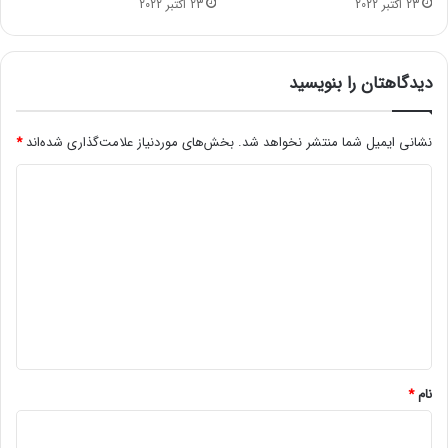
23 اکتبر 2022
23 اکتبر 2022
ب
ه
ر
ا
ق
ر
ک
ا
دیدگاهتان را بنویسید
ا
م
ر
س
و
نشانی ایمیل شما منتشر نخواهد شد.
بخش‌های موردنیاز علامت‌گذاری شده‌اند
*
ا
ن
ل
د
4
ت
ی
ک
د
ذ
ی
گ
ب
ا
ش
ه
د
*
نام
*