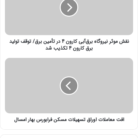
م
انتهای پیام/
و
ث
ر
ن
ی
نقش موثر نیروگاه برق‌آبی کارون 4 در تأمین برق/ توقف تولید
ر
و
برق کارون 4 تکذیب شد
گ
ا
ا
ه
ف
ب
ت
ر
م
ق‌
ع
آ
ا
ب
م
ی
ل
ک
ا
ا
افت معاملات اوراق تسهیلات مسکن فرابورس بهار امسال
ت
ر
ا
و
و