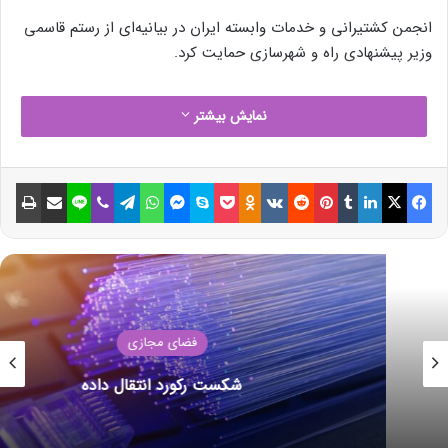
انجمن کشتیرانی و خدمات وابسته ایران در بیانیه‌ای از رستم قاسمی
وزیر پیشنهادی راه و شهرسازی حمایت کرد.
نمایش بیشتر
فیسبوک
ایکس
لینکداین
تامبلر
پینتریست
Reddit
VKontakte
Odnoklassniki
پاکت
اسکایپ
مسنجر
واتس آپ
تلگرام
وایبر
لاین
اشتراک گذاری با ایمیل
چاپ
فضای مجازی
شکست رکورد انتقال داده