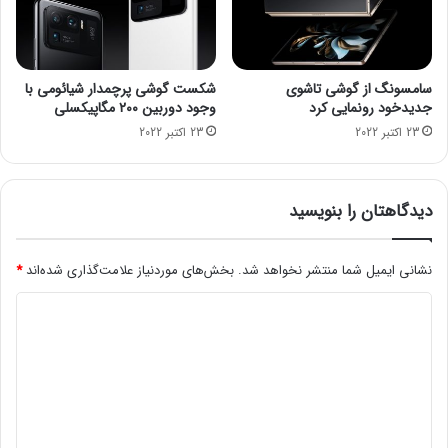
ر
ه
ج
ه
سامسونگ از گوشی تاشوی
شکست گوشی پرچمدار شیائومی با
ا
جدیدخود رونمایی کرد
وجود دوربین ۲۰۰ مگاپیکسلی
ن
23 اکتبر 2022
23 اکتبر 2022
ن
خ
و
ا
دیدگاهتان را بنویسید
ه
د
ب
نشانی ایمیل شما منتشر نخواهد شد.
بخش‌های موردنیاز علامت‌گذاری شده‌اند
*
و
د
د
ی
د
گ
ا