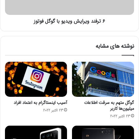
ا
و
ز
ی
ه
ر
م
۶ ترفند ویرایش ویدیو با گوگل فوتوز
ا
ی
ی
ش
ش
ه
و
نوشته های مشابه
/
ی
د
د
ل
ی
ا
و
ر
ب
د
ا
ی
گ
گ
و
ر
گ
گوگل متهم به سرقت اطلاعات
آسیب اینستاگرام به اعتماد افراد
ا
ل
میلیون‌ها کاربر
23 اکتبر 2022
ر
ف
23 اکتبر 2022
ز
و
ذ
ت
خ
و
ی
ز