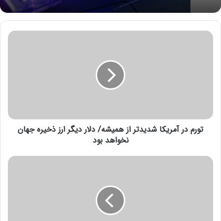
ت
و
ر
م
د
ر
آ
م
ر
تورم در آمریکا شدیدتر از همیشه/ دلار دیگر ارز ذخیره جهان
ی
ک
نخواهد بود
ا
ش
۶
د
ت
ی
ر
د
ف
ت
ن
ر
د