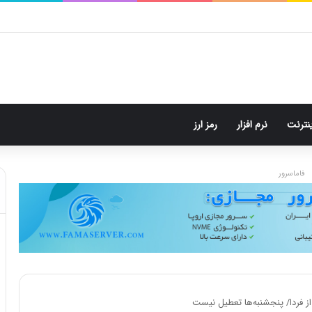
م: هر پست فقط پنج هشتگ
ینترنت
نرم افزار
رمز ارز
فاماسرور
از فردا/ پنجشنبه‌ها تعطیل نیست