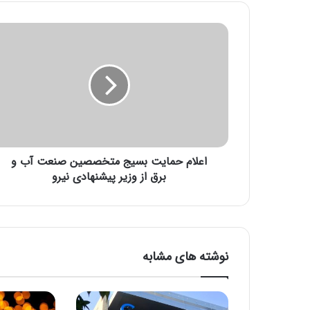
ا
ع
ل
ا
م
ح
م
ا
ی
اعلام حمایت بسیج متخصصین صنعت آب و
ت
ب
برق از وزیر پیشنهادی نیرو
س
ی
ج
م
ت
نوشته های مشابه
خ
ص
ص
ی