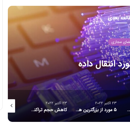
العه بعدی
ضای مجازی
بر 2022
د انتقال داده
23 اکتبر 2022
23 اکتبر 2022
23 اکتبر 2022
۱۶ برنامه آلوده از گوگل پلی پاک شدند
۵ مورد از بزرگترین هک‌های تاریخ امنیت سایبری/ حلقه ازدواج هوشمندی که مراقب شماست/ احتمال بازبینی امنیتی آمریکا از قرارداد ماسک برای خرید توییتر
کاهش حجم تراکنش‌ توکن‌های متاورس