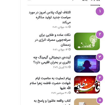
ائتلاف اوپک پلاس امروز در مورد
سیاست جدید تولید مذاکره
می‌کند
18 جولای 2021
نکات ساده و طلایی برای
صرفه‌جویی مصرف انرژی در
زمستان
14 جولای 2021
آینده‌ی دیجیتالی گیمینگ چه
تاثیری بر بحران اقلیمی دارد؟
28 آوریل 2021
پیام تسلیت به مناسبت ایام
شهادت حضرت فاطمه زهرا سلام
الله علیها
30 سپتامبر 2021
کتاب واقعه عاشورا و پاسخ به