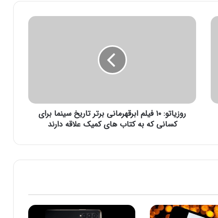
ر
و
ز
ی
ا
ت
و
:
۱
روزیاتو: ۱۰ فیلم ابرقهرمانی برتر تاریخ سینما برای
۰
ف
کسانی که به کتاب های کمیک علاقه دارند
ی
ل
م
ا
ب
ر
ق
ه
ر