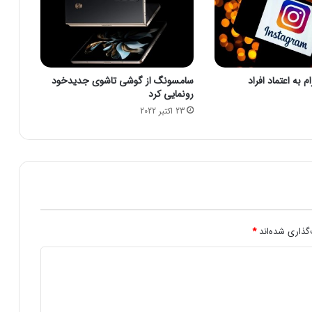
م
ا
ن
ی
ب
 به اعتماد افراد
سامسونگ از گوشی تاشوی جدیدخود
ر
رونمایی کرد
ت
23 اکتبر 2022
ر
ت
ا
ر
ی
خ
س
ی
ن
گذاری شده‌اند
*
م
ا
ب
ر
ا