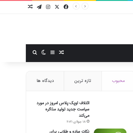
فیسبوک
ایکس
اینستاگرام
تلگرام
نوشته تصادفی
سایدبار
نوشته تصادفی
تغییر پوسته
جستجو برای
محبوب
تازه ترین
دیدگاه ها
ائتلاف اوپک پلاس امروز در مورد
سیاست جدید تولید مذاکره
می‌کند
18 جولای 2021
نکات ساده و طلایی برای