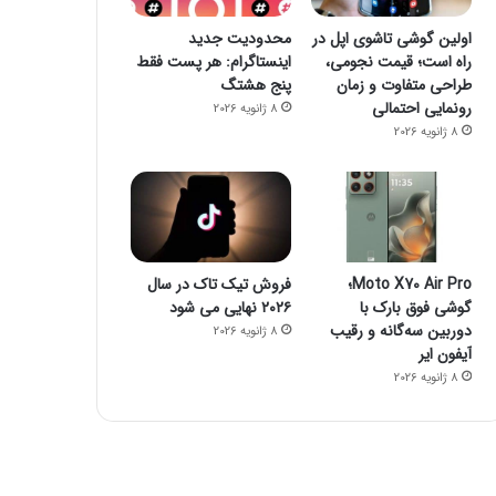
اولین گوشی تاشوی اپل در
محدودیت جدید
راه است؛ قیمت نجومی،
اینستاگرام: هر پست فقط
طراحی متفاوت و زمان
پنج هشتگ
رونمایی احتمالی
8 ژانویه 2026
8 ژانویه 2026
فضای مجازی
23 اکتبر 2022
۱۶ برنامه آلوده از گوگل پلی پاک شدند
Moto X70 Air Pro؛
فروش تیک تاک در سال
گوشی فوق بارک با
۲۰۲۶ نهایی می شود
دوربین سه‌گانه و رقیب
8 ژانویه 2026
آیفون ایر
8 ژانویه 2026
23 اکتبر 2022
23 اکتبر 2022
جیمز وب از توده اسرار آمیز تصویربرداری کرد
چگونه یک گوشی هوشمند می‌تواند خطر مرگ شما را پیش بینی کند؟
چگونه فالوئرهای جعلی را شناسایی کنیم؟