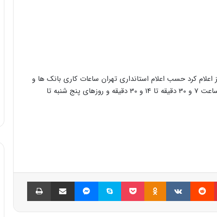
علام کرد حسب اعلام استانداری تهران ساعات کاری بانک ها و
موسسات اعتباری خصوصی از روز شنبه تا چهارشنبه از ساعت 7 و 30 دقیقه تا 14 و 30 دقیقه و روزهای پنج شنبه تا
پینتریست
Reddit
VKontakte
Odnoklassniki
پاکت
اسکایپ
مسنجر
اشتراک گذاری با ایمیل
چاپ