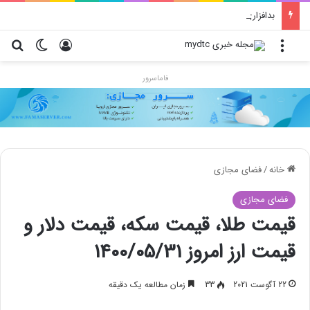
بدافزاری که با پوشش تبلیغ در گوگل‌پلی جولان می‌دهد!
منو
ورود
تغییر پو
جس
فاماسرور
خانه
/
فضای مجازی
فضای مجازی
قیمت طلا، قیمت سکه، قیمت دلار و
قیمت ارز امروز 1400/05/31
22 آگوست 2021
33
زمان مطالعه یک دقیقه