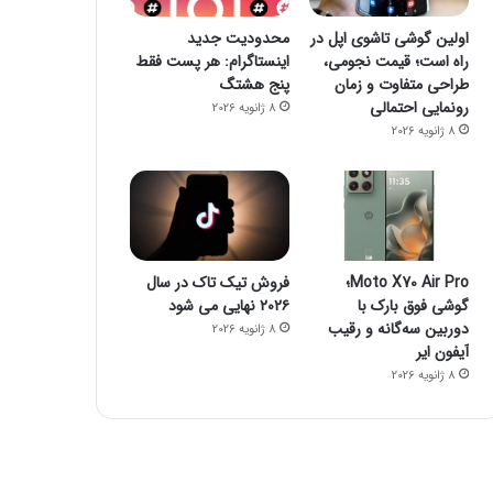
اولین گوشی تاشوی اپل در
محدودیت جدید
راه است؛ قیمت نجومی،
اینستاگرام: هر پست فقط
طراحی متفاوت و زمان
پنج هشتگ
رونمایی احتمالی
8 ژانویه 2026
فناوری
8 ژانویه 2026
8 ژانویه 2026
راز فروکش‌کردن موج DeepSeek در بازار هوش مصنوعی
Moto X70 Air Pro؛
فروش تیک تاک در سال
گوشی فوق بارک با
۲۰۲۶ نهایی می شود
دوربین سه‌گانه و رقیب
8 ژانویه 2026
8 ژانویه 2026
8 ژانویه 2026
آیفون ایر
جمینای یا کوپایلوت؟ مقایسه دو چت‌بات قدرتمند هوش مصنوعی
پاسخ سامسونگ به اپل: گلکسی واید فولد، رقیبی برای آیفون تاشو و آیپد
پایان سلطه تسلا: BYD با فروش ۲/۲ میلیونی پیشتاز بازار خودروهای برقی شد
8 ژانویه 2026