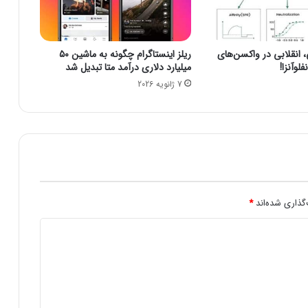
ب
ا
ط
نقلابی در واکسن‌های
ریلز اینستاگرام چگونه به ماشین ۵۰
ا
لوآنزا!
میلیارد دلاری درآمد متا تبدیل شد
ت
7 ژانویه 2026
:
ا
ز
ح
ک
م
ر
ا
ن
گذاری شده‌اند
*
ی
ف
ض
ا
ی
م
ج