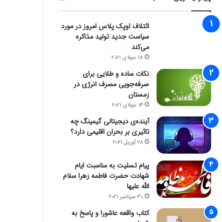
ائتلاف اوپک پلاس امروز در مورد
سیاست جدید تولید مذاکره
می‌کند
18 جولای 2021
نکات ساده و طلایی برای
صرفه‌جویی مصرف انرژی در
زمستان
14 جولای 2021
آینده‌ی دیجیتالی گیمینگ چه
تاثیری بر بحران اقلیمی دارد؟
28 آوریل 2021
پیام تسلیت به مناسبت ایام
شهادت حضرت فاطمه زهرا سلام
الله علیها
30 سپتامبر 2021
کتاب واقعه عاشورا و پاسخ به