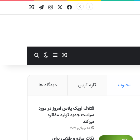
فیسبوک
ایکس
اینستاگرام
تلگرام
نوشته تصادفی
سایدبار
نوشته تصادفی
تغییر پوسته
جستجو برای
محبوب
تازه ترین
دیدگاه ها
ائتلاف اوپک پلاس امروز در مورد
سیاست جدید تولید مذاکره
می‌کند
18 جولای 2021
نکات ساده و طلایی برای