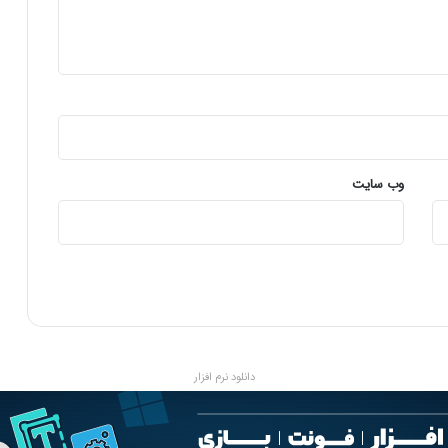
ا
ز
ی
ت
ا
ا
ف
ز
ا
وب‌ سایت
ی
ش
س
ه
م
ا
ق
ت
ص
دانلود نرم افزار
ا
د
د