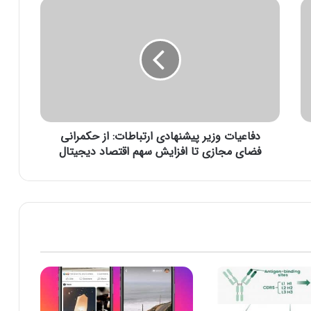
د
ف
ا
ع
ی
ا
ت
و
ز
دفاعیات وزیر پیشنهادی ارتباطات: از حکمرانی
ی
ر
فضای مجازی تا افزایش سهم اقتصاد دیجیتال
پ
ی
ش
ن
ه
ا
د
ی
ا
ر
ت