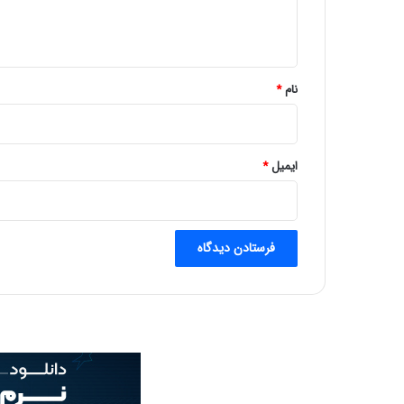
ا
ه
*
نام
*
ایمیل
*