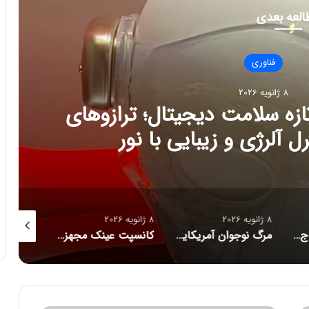
العه بعدی
فناوری
202
ج تازه سلامت دیجیتال؛ ترازوهای
رژی و زیبایی با نور
8 ژانویه 2026
8 ژانویه 2026
8 ژانویه 2026
راز فروکش‌کردن موج DeepSeek در بازار هوش مصنوعی
مرگ نوجوان آمریکایی پس از دریافت توصیه‌های خطرناک از ChatGPT
کانسپت عینک مجهز به هوش مصنوعی رونمایی شد