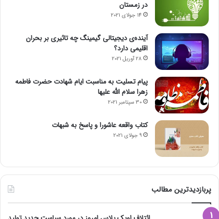
ر
در زمستان
ب
14 جولای 2021
ن
ا
آینده‌ی دیجیتالی گیمینگ چه تاثیری بر بحران
د
اقلیمی دارد؟
ر
28 آوریل 2021
پیام تسلیت به مناسبت ایام شهادت حضرت فاطمه
زهرا سلام الله علیها
30 سپتامبر 2021
کتاب واقعه عاشورا و پاسخ به شبهات
9 جولای 2021
پربازدیدترین مطالب
ائتلاف اوپک پلاس امروز در مورد سیاست جدید تولید