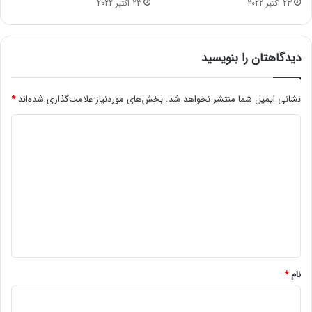
23 اکتبر 2022
23 اکتبر 2022
و
ج
ن
و
دیدگاهتان را بنویسید
ب
ی
/
نشانی ایمیل شما منتشر نخواهد شد.
بخش‌های موردنیاز علامت‌گذاری شده‌اند
*
ا
د
ی
ج
ی
ا
د
د
ظ
گ
ر
ا
ف
ه
ی
ت
*
م
ن
نام
*
ا
س