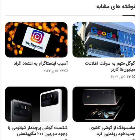
د
و
نوشته های مشابه
آ
ب
م
ت
ر
ج
ی
ه
ک
ی
ا
ز
ر
ا
ا
ت
ت
ی
گوگل متهم به سرقت اطلاعات
آسیب اینستاگرام به اعتماد افراد
ل
د
میلیون‌ها کاربر
23 اکتبر 2022
ا
ر
23 اکتبر 2022
ف
ب
ی
ن
م
ا
ی‌
د
ک
ر
ن
ش
د
م
ا
سامسونگ از گوشی تاشوی
شکست گوشی پرچمدار شیائومی با
ل
جدیدخود رونمایی کرد
وجود دوربین ۲۰۰ مگاپیکسلی
ی