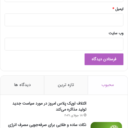
ب
ع
ایمیل
*
م
ل
ی
ا
وب‌ سایت
ت
ت
خ
ل
ی
ه
و
ب
محبوب
تازه ترین
دیدگاه ها
ا
ر
گ
ائتلاف اوپک پلاس امروز در مورد سیاست جدید
ی
تولید مذاکره می‌کند
ر
18 جولای 2021
ی
د
نکات ساده و طلایی برای صرفه‌جویی مصرف انرژی