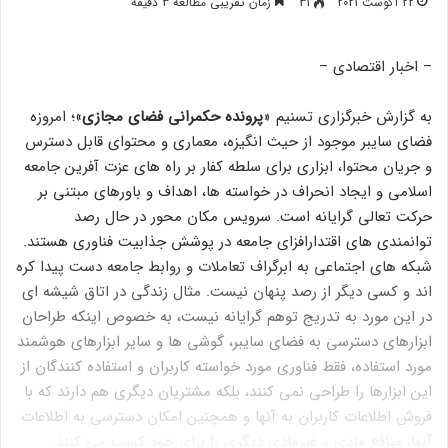
22 آگوست 2021
31
زمان تقریبی مطالعه 3 دقیقه
– اخبار اقتصادی –
به گزارش خبرگزاری تسنیم «
پرونده حکمرانی فضای مجازی
»؛ امروزه
فضای سایبر موجود از حیث انگیزه، معماری و محتوای قابل دسترس
و جریان محتوا، ابزاری برای سلطه کفار بر راه های عزت آفرین جامعه
اسلامی و ایجاد انحراف در خواسته ها، اهداف و باورهای مبتنی بر
حرکت تعالی گرایانه است. سرویس مکان محور در حال رصد
توانمندی های اقتدارافزای جامعه در پوشش جذابیت فناوری هستند.
شبکه های اجتماعی به ابرگراف تعاملات و روابط جامعه دست پیدا کره
اند و کسی دیگر از رصد پنهان نیست. مثال زندگی در اتاق شیشه ای
در این مورد به تدریج توهم گرایانه نیست، به خصوص اینکه طراحان
ابزارهای دسترسی به فضای سایبر، گوشی ها و سایر ابزارهای هوشمند
مورد استفاده، فقط فناوری مورد خواسته کاربران و استفاده کنندگان از
این ابزارها را طراحی نمی کنند، بلکه مشتریان دیگری هم دارند که با
فروش اطلاعات کاربران به آنها و همچنین امکان دسترسی به اطلاعات
آنها، منافع مادی و غیرمادی دیگری را برای خود کسب می کنند.