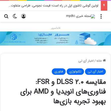
اولین گوشی تاشوی اپل در راه است؛ قیمت نجومی، طراحی متفاوت و زمان رونمایی احتمالی
منو
ورود
تغییر پو
جس
فاماسرور
خانه
/
اخبار آی تی
اخبار آی تی
تکنولوژی
فناوری
مقایسه DLSS 2.0 و FSR:
فناوری‌های انویدیا و AMD برای
بهبود تجربه بازی‌ها