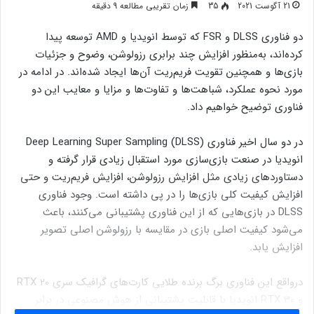
21 آگوست 2021
35
زمان تقریبی مطالعه 9 دقیقه
دو فناوری DLSS و FSR که توسط انویدیا و AMD توسعه پیدا
کرده‌اند، به‌منظور افزایش چند برابری رزولوشن، وضوح و جزئیات
بازی‌ها و همچنین تقویت فریم‌ریت آن‌ها ایجاد شده‌اند. در ادامه در
مورد نحوه عملکرد، شباهت‌ها و تفاوت‌ها و مزایا و معایب این دو
فناوری توضیح خواهیم داد.
در دو سال اخیر فناوری Deep Learning Super Sampling (DLSS)
انویدیا در صنعت بازی‌سازی مورد استقبال زیادی قرار گرفته و
دستاوردهای زیادی مثل افزایش رزولوشن، افزایش فریم‌ریت و حتی
افزایش کیفیت کلی بازی‌ها را در پی داشته است. وجود فناوری
DLSS در بازی‌هایی که از این فناوری پشتیبانی می‌کنند، باعث
می‌شود کیفیت اصلی بازی در مقایسه با رزولوشن اصلی تصویر
افزایش یابد.
درواقع این فناوری برگ برنده طلایی کارت‌های گرافیک سری RTX 20
و RTX 30 انویدیا با قابلیت پشتیبانی از هوش مصنوعی در برابر