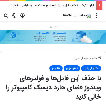
محدودیت جدید اینستاگرام: هر پست فقط پنج هشتگ
منو
ورود
تغییر پو
جس
فاماسرور
خانه
/
اخبار آی تی
اخبار آی تی
تکنولوژی
فناوری
با حذف این فایل‌ها و فولدرهای
ویندوز فضای هارد دیسک کامپیوتر را
خالی کنید