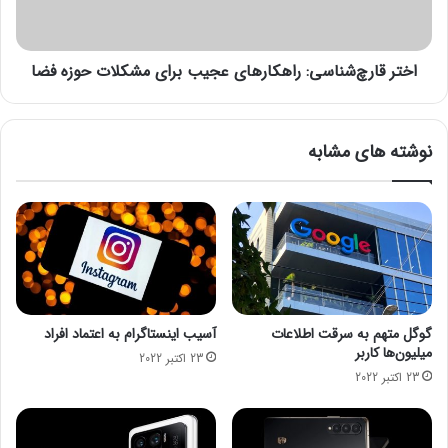
ی
ر
و
چ‌
ر
ش
و
اختر قارچ‌شناسی: راهکارهای عجیب برای مشکلات حوزه فضا
ن
د
ا
چ
س
ر
ی
نوشته های مشابه
ی
:
ب
ر
ه
ا
آ
ه
م
ک
ر
ا
ی
ر
ک
ه
ا
ا
گوگل متهم به سرقت اطلاعات
آسیب اینستاگرام به اعتماد افراد
ب
ی
میلیون‌ها کاربر
23 اکتبر 2022
ر
ع
23 اکتبر 2022
ب
ج
ا
ی
د
ب
ر