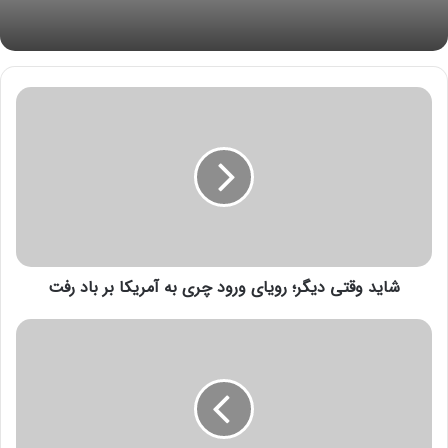
ش
ا
ی
د
و
ق
ت
ی
د
شاید وقتی دیگر؛ رویای ورود چری به آمریکا بر باد رفت
ی
گ
ر
ا
؛
خ
ر
ت
و
ر
ی
ق
ا
ا