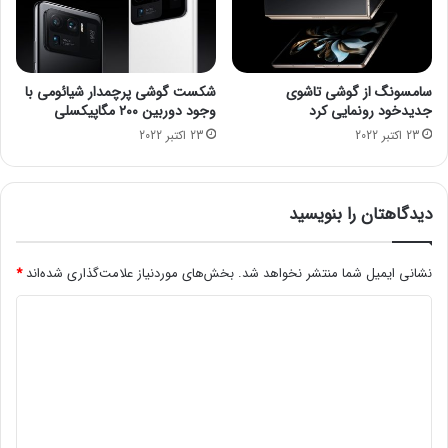
ب
ف
ر
ت
ا
ی
م
سامسونگ از گوشی تاشوی
شکست گوشی پرچمدار شیائومی با
ش
جدیدخود رونمایی کرد
وجود دوربین ۲۰۰ مگاپیکسلی
ک
23 اکتبر 2022
23 اکتبر 2022
ل
ا
ت
ح
دیدگاهتان را بنویسید
و
ز
نشانی ایمیل شما منتشر نخواهد شد.
بخش‌های موردنیاز علامت‌گذاری شده‌اند
*
ه
ف
د
ض
ا
ی
د
گ
ا