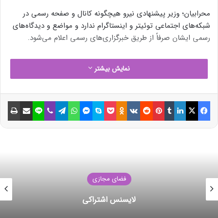
محرابیان؛ وزیر پیشنهادی نیرو هیچگونه کانال و صفحه رسمی در
شبکه‌های اجتماعی توئیتر و اینستاگرام ندارد و مواضع و دیدگاه‌های
رسمی ایشان صرفاً از طریق خبرگزاری‌های رسمی اعلام می‌شود.
نمایش بیشتر
فیسبوک
ایکس
لینکداین
تامبلر
پینتریست
Reddit
VKontakte
Odnoklassniki
پاکت
اسکایپ
مسنجر
واتس آپ
تلگرام
وایبر
لاین
اشتراک گذاری با ایمیل
چاپ
فضای مجازی
لایسنس اشتراکی