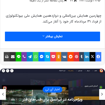
21 آگوست 2021
32
زمان مطالعه کمتر از یک دقیقه
چهارمین همایش بین‌المللی و دوازدهمین همایش ملی بیوتکنولوژی
از فردا، ۳۱ مردادماه کار خود را آغاز می‌کند.
نمایش بیشتر
فیسبوک
ایکس
لینکداین
تامبلر
پینتریست
Reddit
VKontakte
Odnoklassniki
پاکت
اسکایپ
مسنجر
واتس آپ
تلگرام
وایبر
لاین
اشتراک گذاری با ایمیل
چاپ
اخبار آی تی
ویژه‌برنامۀ لنز ایرانسل برای شب‌های قدر