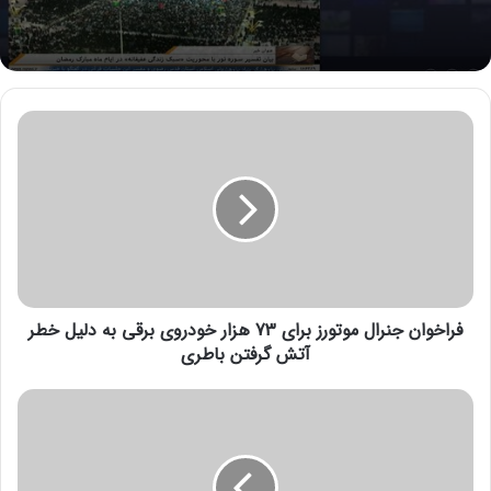
ف
ر
ا
خ
و
ا
ن
ج
ن
فراخوان جنرال موتورز برای 73 هزار خودروی برقی به دلیل خطر
ر
ا
آتش گرفتن باطری
ل
م
ف
و
ر
ت
و
و
ش
ر