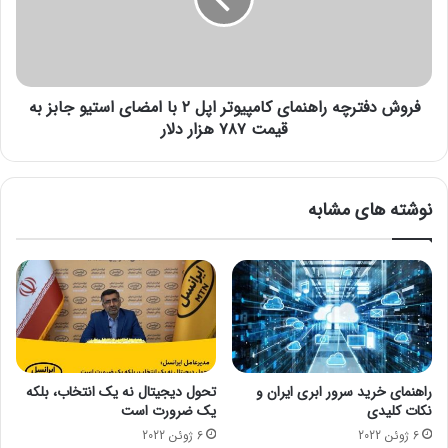
د
ز
ف
ب
ت
ر
ر
ا
چ
ی
فروش دفترچه راهنمای کامپیوتر اپل ۲ با امضای استیو جابز به
ه
7
ر
قیمت ۷۸۷ هزار دلار
3
ا
ه
ه
ز
ن
نوشته های مشابه
ا
م
ر
ا
خ
ی
و
ک
د
ا
ر
م
و
پ
ی
ی
ب
و
راهنمای خرید سرور ابری ایران و
تحول دیجیتال نه یک انتخاب، بلکه
ر
ت
نکات کلیدی
یک ضرورت است
ق
ر
6 ژوئن 2022
6 ژوئن 2022
ی
ا