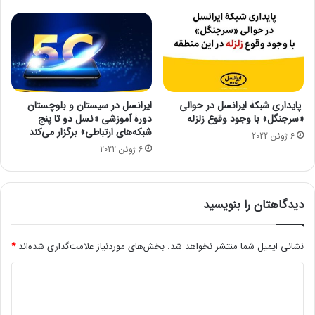
ب
پ
ه
ل
د
۲
ل
ب
ی
ا
ل
ا
خ
م
پایداری شبکۀ ایرانسل در حوالی
ایرانسل در سیستان و بلوچستان
ط
ض
«سرجنگل» با وجود وقوع زلزله
دورۀ آموزشی «نسل دو تا پنج
ر
ا
شبکه‌های ارتباطی» برگزار می‌کند
6 ژوئن 2022
آ
ی
6 ژوئن 2022
ت
ا
ش
س
گ
ت
ر
دیدگاهتان را بنویسید
ی
ف
و
ت
ج
ن
نشانی ایمیل شما منتشر نخواهد شد.
بخش‌های موردنیاز علامت‌گذاری شده‌اند
*
ا
ب
ب
د
ا
ز
ط
ب
ی
ر
ه
د