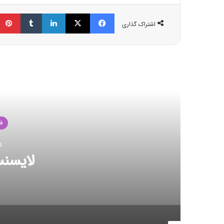
فیسبوک
ایکس
لینکداین
تامبلر
اشتراک گذاری
مط
ف
23 اکت
شکست رکور