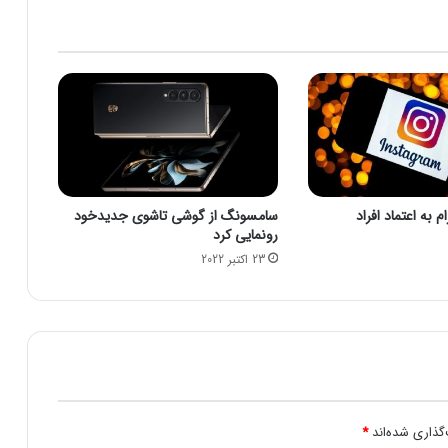
ت
ص
ا
ح
ب
A
R
M
ت
و
 به اعتماد افراد
سامسونگ از گوشی تاشوی جدیدخود
س
رونمایی کرد
ط
23 اکتبر 2022
ا
ن
و
ی
د
ی
ا
م
ی‌
گذاری شده‌اند
*