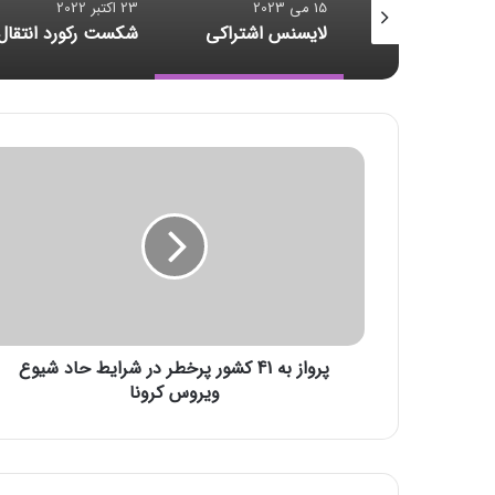
23 اکتبر 2022
23 اکتبر 2022
سنس اشتراکی
شکست رکورد انتقال داده
پ
ر
و
ا
ز
ب
ه
4
1
پرواز به 41 کشور پرخطر در شرایط حاد شیوع
ک
ش
ویروس کرونا
و
ر
پ
ر