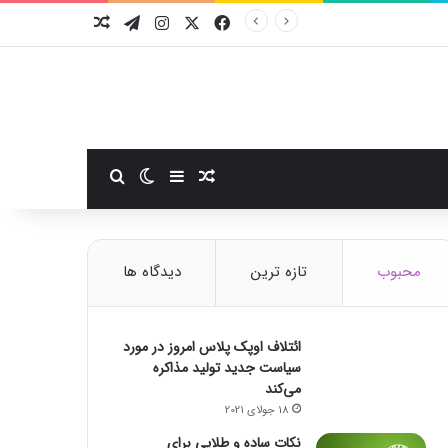
فیسبوک
ایکس
اینستاگرام
تلگرام
نوشته تصادفی
سایدبار
نوشته تصادفی
تغییر پوسته
جستجو برای
محبوب
تازه ترین
دیدگاه ها
ائتلاف اوپک پلاس امروز در مورد
سیاست جدید تولید مذاکره
می‌کند
18 جولای 2021
نکات ساده و طلایی برای