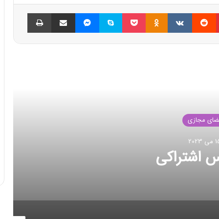
پینتریست
Reddit
VKontakte
Odnoklassniki
پاکت
اسکایپ
مسنجر
اشتراک گذاری با ایمیل
چاپ
العه بعدی
ضای مجازی
بر 2022
د انتقال داده