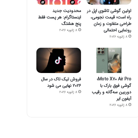
اولین گوشی تاشوی اپل در
محدودیت جدید
راه است؛ قیمت نجومی،
اینستاگرام: هر پست فقط
طراحی متفاوت و زمان
پنج هشتگ
رونمایی احتمالی
8 ژانویه 2026
8 ژانویه 2026
فضای مجازی
Moto X70 Air Pro؛
فروش تیک تاک در سال
گوشی فوق بارک با
۲۰۲۶ نهایی می شود
23 اکتبر 2022
دوربین سه‌گانه و رقیب
8 ژانویه 2026
۱۶ برنامه آلوده از گوگل پلی پاک شدند
آیفون ایر
8 ژانویه 2026