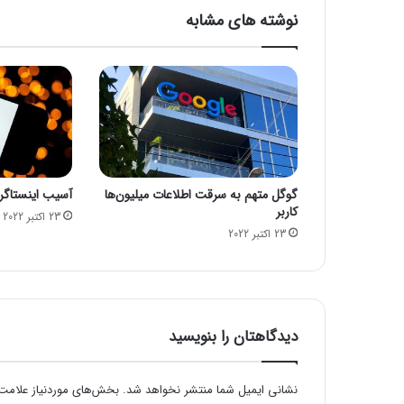
خ
نوشته های مشابه
ط
ر
د
ر
ش
ر
ا
ی
ط
گوگل متهم به سرقت اطلاعات میلیون‌ها
آسیب اینستاگرام
ح
کاربر
ا
23 اکتبر 2022
23 اکتبر 2022
د
ش
ی
و
ع
و
دیدگاهتان را بنویسید
ی
ر
و
نشانی ایمیل شما منتشر نخواهد شد.
بخش‌های موردنیاز علامت‌