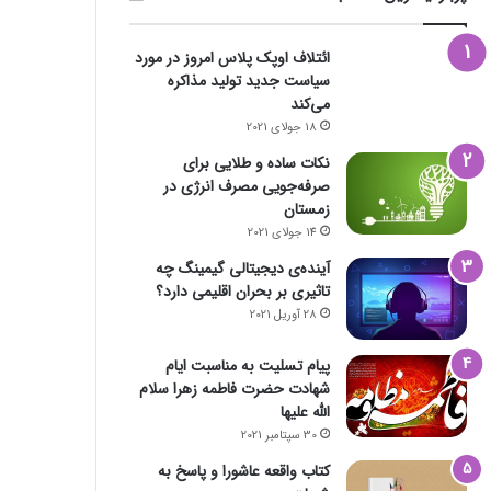
ائتلاف اوپک پلاس امروز در مورد
سیاست جدید تولید مذاکره
می‌کند
18 جولای 2021
نکات ساده و طلایی برای
صرفه‌جویی مصرف انرژی در
زمستان
14 جولای 2021
آینده‌ی دیجیتالی گیمینگ چه
تاثیری بر بحران اقلیمی دارد؟
28 آوریل 2021
پیام تسلیت به مناسبت ایام
شهادت حضرت فاطمه زهرا سلام
الله علیها
30 سپتامبر 2021
کتاب واقعه عاشورا و پاسخ به