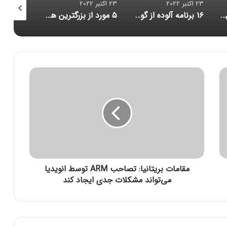
23 اکتبر 2022
23 اکتبر 2022
23 اکتبر 2022
۱۶ برنامه آلوده از گوگل پلی پاک شدند
۵ مورد از بزرگترین هک‌های تاریخ امنیت سایبری/ حلقه ازدواج هوشمندی که مراقب شماست/ احتمال بازبینی امنیتی آمریکا از قرارداد ماسک برای خرید توییتر
کاهش حجم تراکنش‌ توکن‌های متاورس
م
ق
ا
م
ا
ت
ب
ر
ی
مقامات بریتانیا: تصاحب ARM توسط انویدیا
ت
ا
می‌تواند مشکلات جدی ایجاد کند
ن
ی
ا
: