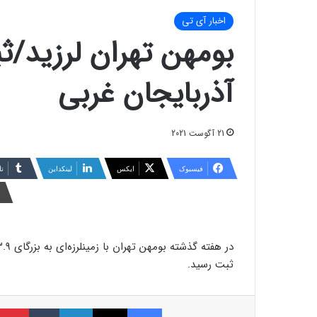
اخبار آی تی
آذربایجان غربی
21 آگوست 2021
فیسبوک
ایکس
لینکداین
تا
ثبت رسید.
فیسبوک
ایکس
لینکداین
تامبلر