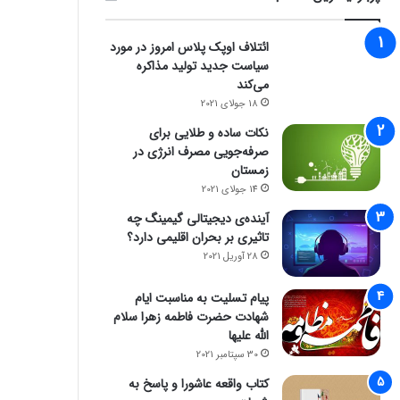
ائتلاف اوپک پلاس امروز در مورد
سیاست جدید تولید مذاکره
می‌کند
18 جولای 2021
نکات ساده و طلایی برای
صرفه‌جویی مصرف انرژی در
زمستان
اخبار آی تی
14 جولای 2021
آینده‌ی دیجیتالی گیمینگ چه
6 ژوئن 2022
تاثیری بر بحران اقلیمی دارد؟
از کجا سرور مجازی ب
28 آوریل 2021
پیام تسلیت به مناسبت ایام
شهادت حضرت فاطمه زهرا سلام
الله علیها
30 سپتامبر 2021
6 ژوئن 2022
6 ژوئن 2022
کتاب واقعه عاشورا و پاسخ به
فقط ۱۰ روز تا پایان مهلت شرکت در جشنوارۀ تولید محتوای دانا
پوشش 5G در تمام مراکز استان‌ها و شهرهای اصلی؛ برنامۀ ایرانسل برای دو سال آینده
کلیک، بهترین راه برای راه اندازی استارت آپ ها و برندسازی