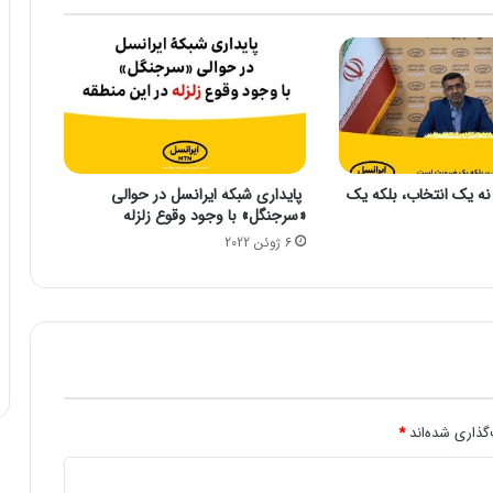
و
ش
ی
ا
ک
س
پ
ر
نه یک انتخاب، بلکه یک
پایداری شبکۀ ایرانسل در حوالی
ی
«سرجنگل» با وجود وقوع زلزله
ا
6 ژوئن 2022
۱
۰
م
ا
ر
ک
۳
ل
ا
گذاری شده‌اند
*
ی
ت