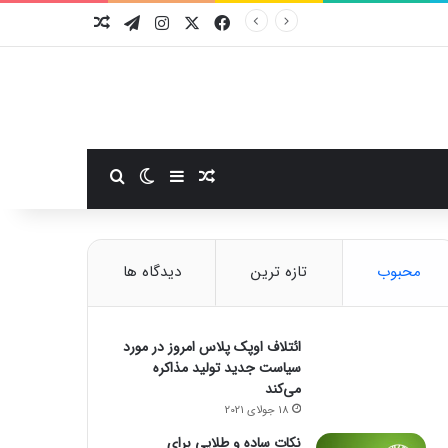
فیسبوک
ایکس
اینستاگرام
تلگرام
نوشته تصادفی
سایدبار
نوشته تصادفی
تغییر پوسته
جستجو برای
محبوب
تازه ترین
دیدگاه ها
ائتلاف اوپک پلاس امروز در مورد
سیاست جدید تولید مذاکره
می‌کند
18 جولای 2021
نکات ساده و طلایی برای