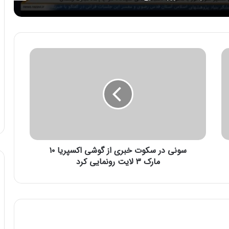
س
و
ن
ی
د
ر
س
ک
و
سونی در سکوت خبری از گوشی اکسپریا ۱۰
ت
خ
مارک ۳ لایت رونمایی کرد
ب
ر
ی
ا
ز
گ