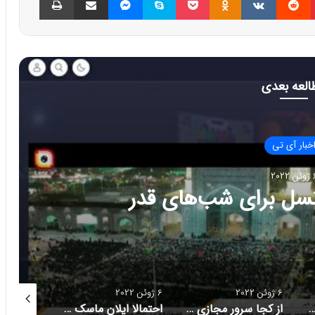
العه بعدی
خبار آی تی
 2022
وهانه همراه با هدف حمایت از
یان مستعد
6 ژوئن 2022
6 ژوئن 2022
6 ژوئن 2022
از کجا سرور مجازی بخریم؟
احتمالا ایلان ماسک توئیتر را می خرد
آپتین ،تنها زیرساخت ارتباطات بیسیم ابری در ایران