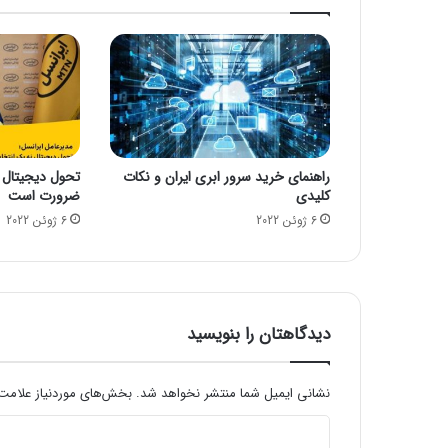
ی
ت
،
ی
ک
م
د
ی
راهنمای خرید سرور ابری ایران و نکات
تحول دیجیتال 
ر
کلیدی
ضرورت است
م
6 ژوئن 2022
6 ژوئن 2022
و
ف
ق
چ
ه
ک
دیدگاهتان را بنویسید
ا
ر
ه
نشانی ایمیل شما منتشر نخواهد شد.
بخش‌های موردنیاز علامت‌
ا
د
ی