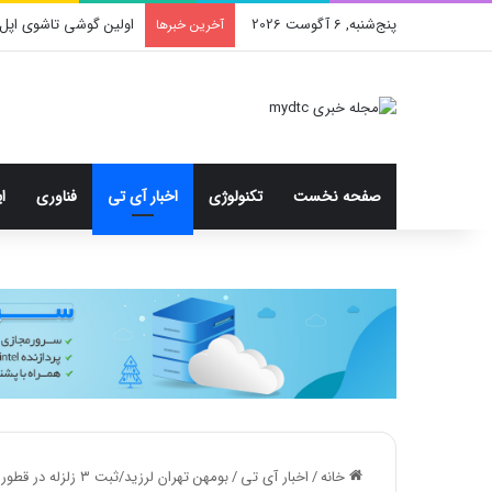
پنج‌شنبه, 6 آگوست 2026
اولین گوشی تاشوی اپل 
آخرین خبرها
صفحه نخست
تکنولوژی
اخبار آی تی
فناوری
ا
خانه
/
اخبار آی تی
/
بومهن تهران لرزید/ثبت ۳ زلزله در قطور آذربایجان غربی