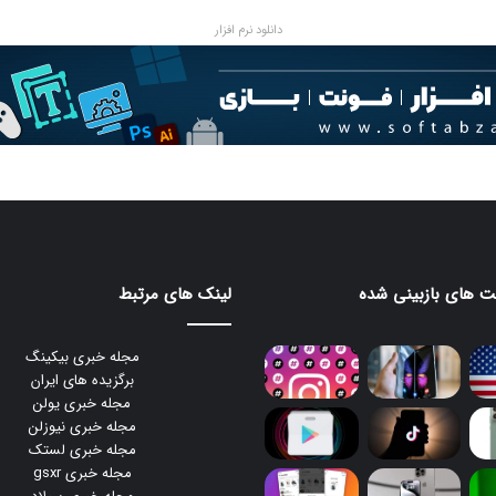
دانلود نرم افزار
 های بازبینی شده
لینک های مرتبط
مجله خبری بیکینگ
برگزیده های ایران
مجله خبری یولن
مجله خبری نیوزلن
مجله خبری لستک
مجله خبری gsxr