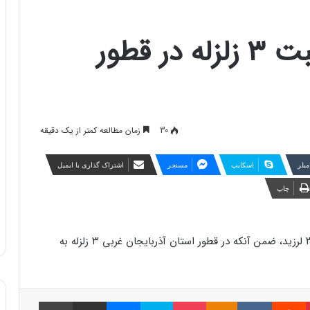
بومهن تهران لرزید/ثبت ۳ زلزله در قطور
30
زمان مطالعه کمتر از یک دقیقه
مبلر
اسکایپ
مسنجر
اشتراک گذاری با ایمیل
چاپ
در هفته گذشته بومهن تهران با زمینلرزه‌ای به بزرگای ۳.۹ لرزید، ضمن آنکه در قطور استان آذربایجان غربی ۳ زلزله به
پینتریست
Reddit
VKontakte
Odnoklassniki
پاکت
اسکایپ
مسنجر
اشتراک گذاری با ایمیل
چاپ