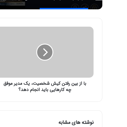
ب
ا
ا
ز
ب
ی
ن
ر
ف
با از بین رفتن کیش شخصیت، یک مدیر موفق
ت
ن
چه کارهایی باید انجام دهد؟
ک
ی
ش
ش
خ
نوشته های مشابه
ص