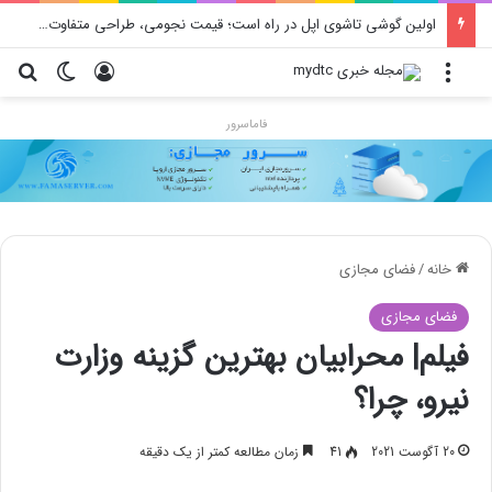
اولین گوشی تاشوی اپل در راه است؛ قیمت نجومی، طراحی متفاوت و زمان رونمایی احتمالی
منو
ورود
تغییر پو
جس
فاماسرور
خانه
/
فضای مجازی
فضای مجازی
فیلم| محرابیان بهترین گزینه وزارت
نیرو، چرا؟
20 آگوست 2021
41
زمان مطالعه کمتر از یک دقیقه