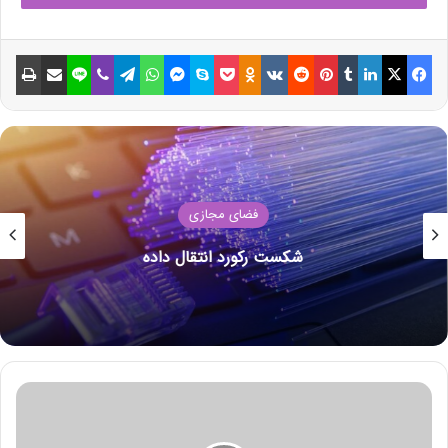
فیسبوک
ایکس
لینکداین
تامبلر
پینتریست
Reddit
VKontakte
Odnoklassniki
پاکت
اسکایپ
مسنجر
واتس آپ
تلگرام
وایبر
لاین
اشتراک گذاری با ایمیل
چاپ
فضای مجازی
شکست رکورد انتقال داده
ن
ج
و