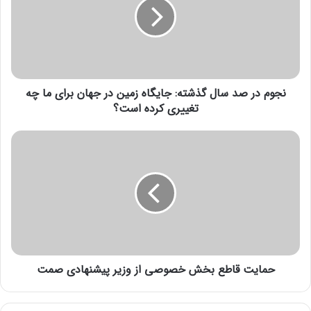
م
د
ر
ص
د
س
نجوم در صد سال گذشته: جایگاه زمین در جهان برای ما چه
ا
ل
تغییری کرده است؟
گ
ذ
ح
ش
م
ت
ا
ه
ی
:
ت
ج
ق
ا
ا
ی
ط
گ
ع
ا
حمایت قاطع بخش خصوصی از وزیر پیشنهادی صمت
ب
ه
خ
ز
ش