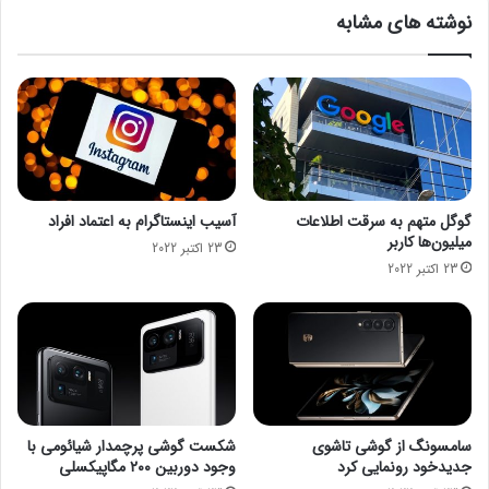
م
خ
نوشته های مشابه
ی
ص
ن
و
د
ص
ر
ی
ج
ا
ه
ز
ا
و
ن
ز
ب
ی
گوگل متهم به سرقت اطلاعات
آسیب اینستاگرام به اعتماد افراد
ر
ر
میلیون‌ها کاربر
23 اکتبر 2022
ا
پ
23 اکتبر 2022
ی
ی
م
ش
ا
ن
چ
ه
ه
ا
ت
د
غ
ی
ی
ص
سامسونگ از گوشی تاشوی
شکست گوشی پرچمدار شیائومی با
ی
م
جدیدخود رونمایی کرد
وجود دوربین ۲۰۰ مگاپیکسلی
ر
ت