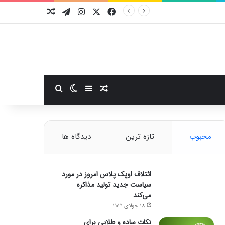
فیسبوک
ایکس
اینستاگرام
تلگرام
نوشته تصادفی
سایدبار
نوشته تصادفی
تغییر پوسته
جستجو برای
محبوب
تازه ترین
دیدگاه ها
ائتلاف اوپک پلاس امروز در مورد
سیاست جدید تولید مذاکره
می‌کند
18 جولای 2021
نکات ساده و طلایی برای