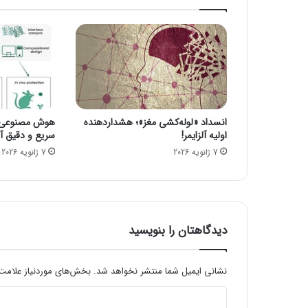
ر
پ
ی
ش
ن
ه
ا
د
انسداد «لوله‌کشی مغز»؛ هشداردهنده
هوش مصنوعی، ا
ی
اولیه آلزایمر!
سریع و دقیق آنف
ن
7 ژانویه 2026
7 ژانویه 2026
ی
ر
و
ه
م
ا
دیدگاهتان را بنویسید
ن
ا
ل
نشانی ایمیل شما منتشر نخواهد شد.
بخش‌های موردنیاز علامت‌
ز
د
ا