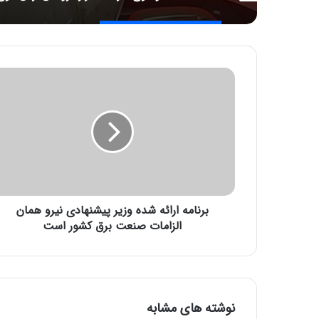
ب
ر
ن
ا
م
ه
ا
ر
ا
برنامه ارائه شده وزیر پیشنهادی نیرو همان
ئ
ه
الزامات صنعت برق کشور است
ش
د
ه
و
ز
نوشته های مشابه
ی