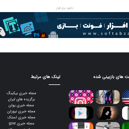
دانلود نرم افزار
 های بازبینی شده
لینک های مرتبط
مجله خبری بیکینگ
برگزیده های ایران
مجله خبری یولن
مجله خبری نیوزلن
مجله خبری لستک
مجله خبری gsxr