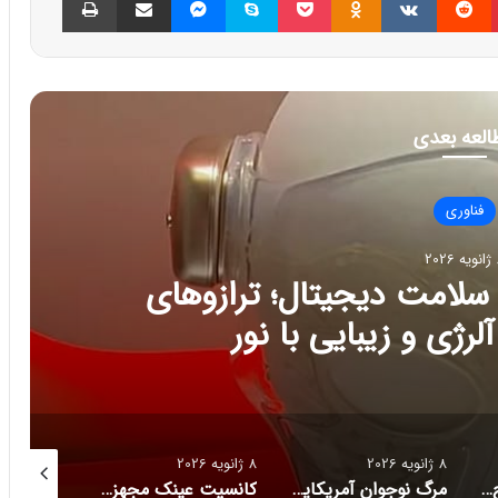
العه بعدی
فناوری
202
ج تازه سلامت دیجیتال؛ ترازوهای
رژی و زیبایی با نور
8 ژانویه 2026
8 ژانویه 2026
8 ژانویه 2026
راز فروکش‌کردن موج DeepSeek در بازار هوش مصنوعی
مرگ نوجوان آمریکایی پس از دریافت توصیه‌های خطرناک از ChatGPT
کانسپت عینک مجهز به هوش مصنوعی رونمایی شد