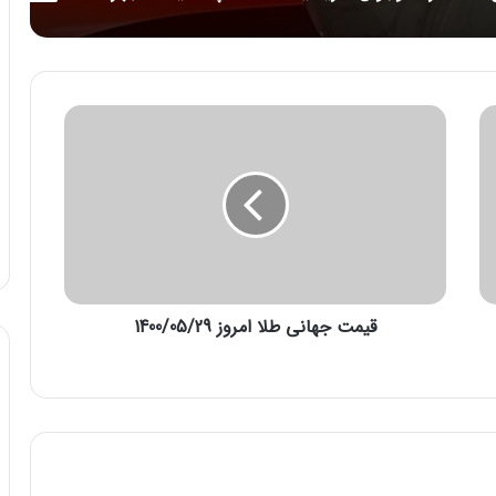
ق
ی
م
ت
ج
ه
ا
ن
ی
قیمت جهانی طلا امروز 1400/05/29
ط
ل
ا
ا
م
ر
و
ز