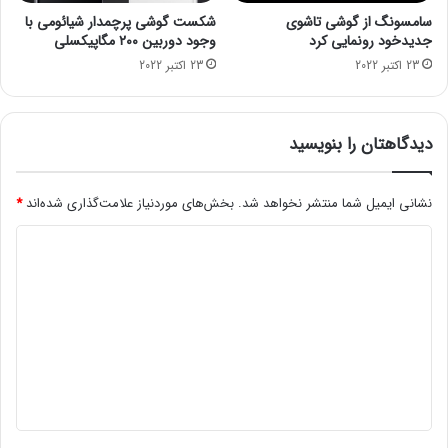
خ
ل
سامسونگ از گوشی تاشوی
شکست گوشی پرچمدار شیائومی با
ت
ی
جدیدخود رونمایی کرد
وجود دوربین ۲۰۰ مگاپیکسلی
خ
د
23 اکتبر 2022
23 اکتبر 2022
ط
ص
ل
د
و
ا
ل
ک
دیدگاهتان را بنویسید
ه
ا
ر
ر
و
م
نشانی ایمیل شما منتشر نخواهد شد.
بخش‌های موردنیاز علامت‌گذاری شده‌اند
*
س
ی‌
د
ی
ک
ه
ن
ی
د
د
گ
ا
ه
*