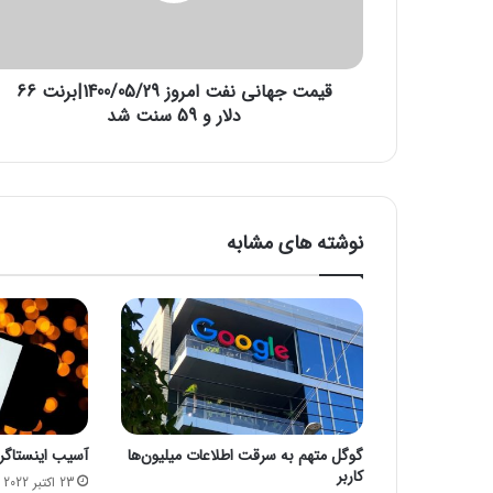
ا
ن
ی
قیمت جهانی نفت امروز 1400/05/29|برنت 66
ن
ف
دلار و 59 سنت شد
ت
ا
م
ر
و
نوشته های مشابه
ز
1
4
0
0
/
0
5
/
گوگل متهم به سرقت اطلاعات میلیون‌ها
آسیب اینستاگرام
2
کاربر
9
23 اکتبر 2022