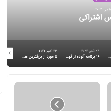
بر 2022
د انتقال داده
23 اکتبر 2022
23 اکتبر 2022
23 اکتبر 2022
۱۶ برنامه آلوده از گوگل پلی پاک شدند
۵ مورد از بزرگترین هک‌های تاریخ امنیت سایبری/ حلقه ازدواج هوشمندی که مراقب شماست/ احتمال بازبینی امنیتی آمریکا از قرارداد ماسک برای خرید توییتر
کاهش حجم تراکنش‌ توکن‌های متاورس
د
ل
ی
ل
ا
ف