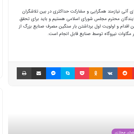
های آتی نیازمند همگرایی و مشارکت حداکثری در بین تلاشگران
مایندگان محترم مجلس شورای اسلامی هستیم و باید برای تحقق
ین اقدام و اولویت اول برداشتن بار سنگین مصرف صنایع بزرگ از
پینتریست
Reddit
VKontakte
Odnoklassniki
پاکت
اسکایپ
مسنجر
اشتراک گذاری با ایمیل
چاپ
العه بعدی
ضای مجازی