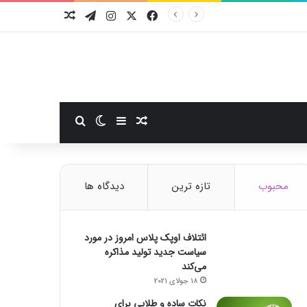
فیسبوک
ایکس
اینستاگرام
تلگرام
نوشته تصادفی
سایدبار
نوشته تصادفی
تغییر پوسته
جستجو برای
محبوب
تازه ترین
دیدگاه ها
ائتلاف اوپک پلاس امروز در مورد
سیاست جدید تولید مذاکره
می‌کند
18 جولای 2021
نکات ساده و طلایی برای