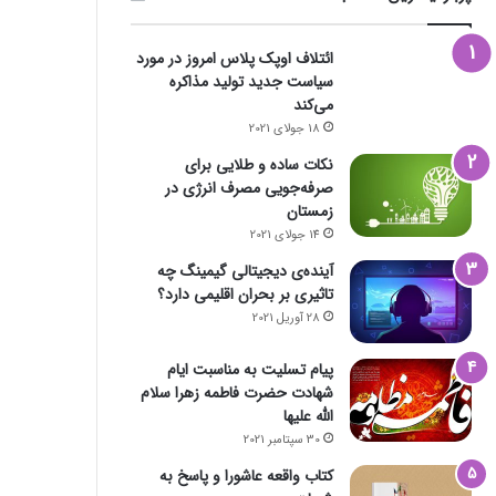
ائتلاف اوپک پلاس امروز در مورد
سیاست جدید تولید مذاکره
می‌کند
18 جولای 2021
نکات ساده و طلایی برای
صرفه‌جویی مصرف انرژی در
زمستان
14 جولای 2021
آینده‌ی دیجیتالی گیمینگ چه
تاثیری بر بحران اقلیمی دارد؟
28 آوریل 2021
پیام تسلیت به مناسبت ایام
شهادت حضرت فاطمه زهرا سلام
الله علیها
30 سپتامبر 2021
کتاب واقعه عاشورا و پاسخ به