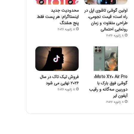
اولین گوشی تاشوی اپل در
محدودیت جدید
23 اکتبر 2022
راه است؛ قیمت نجومی،
اینستاگرام: هر پست فقط
۱۶ برنامه آلوده از گوگل پلی پاک شدند
طراحی متفاوت و زمان
پنج هشتگ
رونمایی احتمالی
8 ژانویه 2026
8 ژانویه 2026
23 اکتبر 2022
23 اکتبر 2022
جیمز وب از توده اسرار آمیز تصویربرداری کرد
چگونه یک گوشی هوشمند می‌تواند خطر مرگ شما را پیش بینی کند؟
چگونه فالوئرهای جعلی را شناسایی کنیم؟
Moto X70 Air Pro؛
فروش تیک تاک در سال
گوشی فوق بارک با
۲۰۲۶ نهایی می شود
دوربین سه‌گانه و رقیب
8 ژانویه 2026
آیفون ایر
8 ژانویه 2026