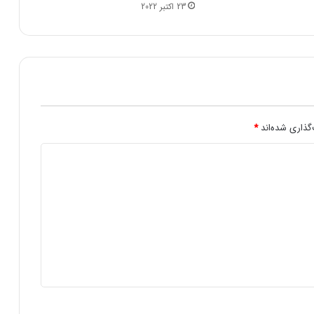
23 اکتبر 2022
پ
ژ
و
۲
۰
۶
د
ر
ی
گذاری شده‌اند
*
ک
ه
ف
ت
ه
گ
ذ
ش
ت
ه
چ
ی