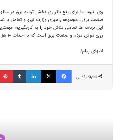
وی افزود: ما برای رفع ناترازی بخش تولید برق در سال
صنعت برق ، مجموعه راهبری وزارت نیرو و تعامل با ن
این برنامه ها تمامی تلاش خود را به کاربگیریم؛ مهمتر
روی دوش مردم و صنعت برق است که با احداث 10 هزار مگاوات نیروگاه توسط صنایع قابل انجام است.
انتهای پیام/
فیسبوک
ایکس
لینکداین
تامبلر
اشتراک گذاری
مط
ف