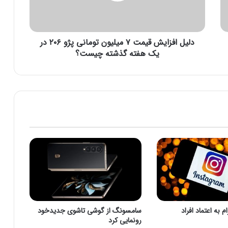
ز
ا
ی
دلیل افزایش قیمت ۷ میلیون تومانی پژو ۲۰۶ در
ش
ق
یک هفته گذشته چیست؟
ی
م
ت
۷
م
ی
ل
ی
و
ن
ت
و
م
ا
 به اعتماد افراد
سامسونگ از گوشی تاشوی جدیدخود
ن
رونمایی کرد
ی