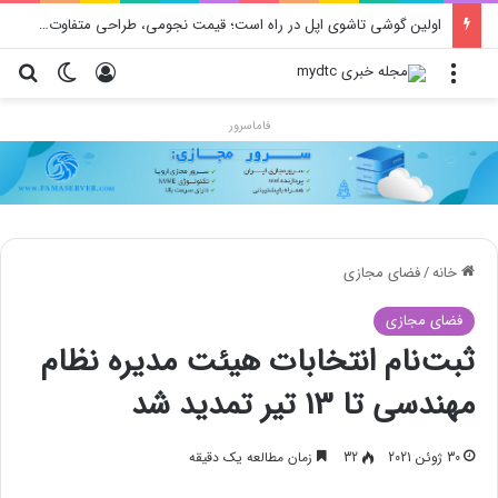
محدودیت جدید اینستاگرام: هر پست فقط پنج هشتگ
منو
ورود
تغییر پو
جس
فاماسرور
خانه
/
فضای مجازی
فضای مجازی
ثبت‌نام‌ انتخابات هیئت مدیره نظام
مهندسی تا 13 تیر تمدید شد
30 ژوئن 2021
32
زمان مطالعه یک دقیقه