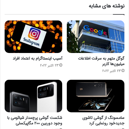
/
ب
نوشته های مشابه
0
ش
9
ک
ه‌
ا
ی
ت
و
ل
ی
گوگل متهم به سرقت اطلاعات
آسیب اینستاگرام به اعتماد افراد
د
میلیون‌ها کاربر
23 اکتبر 2022
ن
23 اکتبر 2022
ف
ت
ک
ش
و
ر
ه
ا
سامسونگ از گوشی تاشوی
شکست گوشی پرچمدار شیائومی با
ی
جدیدخود رونمایی کرد
وجود دوربین ۲۰۰ مگاپیکسلی
ع