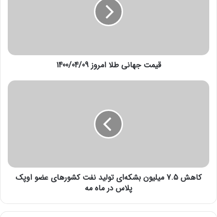
ت
ج
ه
ا
ن
ی
قیمت جهانی طلا امروز 1400/04/09
ط
ل
ا
ک
ا
ا
م
ه
ر
ش
و
7
ز
.
1
5
4
م
0
ی
0
کاهش 7.5 میلیون بشکه‌ای تولید نفت کشورهای عضو اوپک
ل
/
ی
پلاس در ماه مه
0
و
4
ن