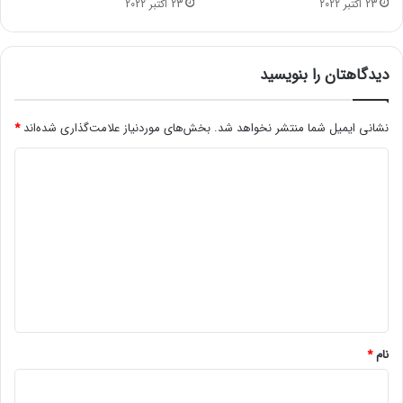
23 اکتبر 2022
23 اکتبر 2022
ر
ا
پ‌
ه
دیدگاهتان را بنویسید
ا
ر
ا
نشانی ایمیل شما منتشر نخواهد شد.
بخش‌های موردنیاز علامت‌گذاری شده‌اند
*
آ
د
س
ا
ی
ن‌
د
ت
ر
گ
م
ا
ی‌
ه
ک
ن
*
د
نام
*