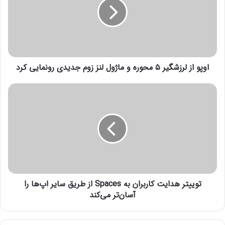
و
*محور مسدود غیرشریانی :
ا
1) رباط پشت بادام – بیاضه
ز
ل
انتهای پیام/
ر
ز
اوپو از لرزشگیر ۵ محوره و ماژول لنز زوم جدیدی رونمایی کرد
ش
گ
ی
ت
ر
و
۵
ی
م
ی
ح
ت
و
ر
ر
ه
ه
د
و
ا
م
توییتر هدایت کاربران به Spaces از طریق سایر اپ‌ها را
ی
ا
ت
آسان‌تر می‌کند
ژ
ک
و
ا