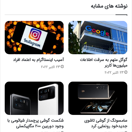
ل
ر
نوشته های مشابه
ل
ب
ن
ر
ز
ا
ز
ن
و
ب
م
ه
ج
S
د
p
ی
a
گوگل متهم به سرقت اطلاعات
آسیب اینستاگرام به اعتماد افراد
د
c
میلیون‌ها کاربر
23 اکتبر 2022
ی
e
23 اکتبر 2022
ر
s
و
ا
ن
ز
م
ط
ا
ر
ی
ی
ی
ق
ک
س
سامسونگ از گوشی تاشوی
شکست گوشی پرچمدار شیائومی با
ر
ا
جدیدخود رونمایی کرد
وجود دوربین ۲۰۰ مگاپیکسلی
د
ی