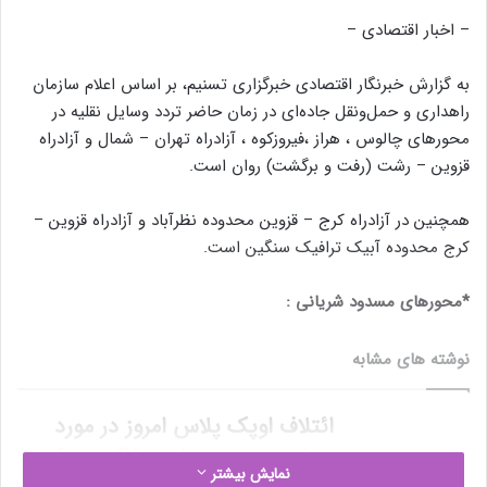
– اخبار اقتصادی –
به گزارش خبرنگار اقتصادی خبرگزاری تسنیم، بر اساس اعلام سازمان
راهداری و حمل‌ونقل جاد‌ه‌ای در زمان حاضر تردد وسایل نقلیه در
محورهای چالوس ، هراز ،فیروزکوه ، آزادراه تهران – شمال و آزادراه
قزوین – رشت (رفت و برگشت) روان است.
همچنین در آزادراه کرج – قزوین محدوده نظرآباد و آزادراه قزوین –
کرج محدوده آبیک ترافیک سنگین است.
*محورهای مسدود شریانی :
نوشته های مشابه
ائتلاف اوپک پلاس امروز در مورد
سیاست جدید تولید مذاکره می‌کند
نمایش بیشتر
18 جولای 2021