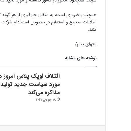
شرکت هیچگونه مجوز در کشور نداشته و مورد تایید س
همچنین، ضروری است، به منظور جلوگیری از هر گونه ک
اطلاعات صحیح و استعلام در خصوص استخدام شرکت ها
کنند.
انتهای پیام/
نوشته های مشابه
ائتلاف اوپک پلاس امروز د
مورد سیاست جدید تولید
مذاکره می‌کند
18 جولای 2021
فیسبوک
ایکس
لینکداین
تامبلر