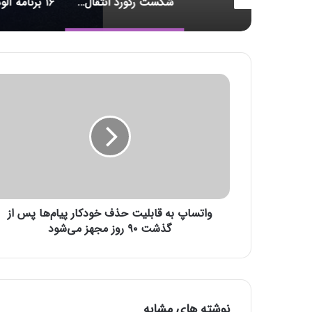
سنس اشتراکی
شکست رکورد انتقال داده
و
ا
ت
س
ا
پ
ب
ه
ق
واتساپ به قابلیت حذف خودکار پیام‌ها پس از
ا
ب
گذشت ۹۰ روز مجهز می‌شود
ل
ی
ت
ح
ذ
نوشته های مشابه