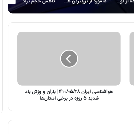
۱۶ برنامه آلوده از گوگل پلی پاک شدند
۵ مورد از بزرگترین هک‌های تاریخ امنیت سایبری/ حلقه ازدواج هوشمندی که مراقب شماست/ احتمال بازبینی امنیتی آمریکا از قرارداد ماسک برای خرید توییتر
کاهش حجم تراکنش‌ توکن‌های متاورس
ه
و
ا
ش
ن
ا
س
ی
ا
هواشناسی ایران 1400/05/28| باران و وزش باد
ی
ر
شدید 5 روزه در برخی استان‌ها
ا
ن
1
4
0