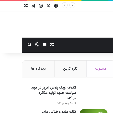
فیسبوک
ایکس
اینستاگرام
تلگرام
نوشته تصادفی
سایدبار
نوشته تصادفی
تغییر پوسته
جستجو برای
محبوب
تازه ترین
دیدگاه ها
ائتلاف اوپک پلاس امروز در مورد
سیاست جدید تولید مذاکره
می‌کند
18 جولای 2021
نکات ساده و طلایی برای