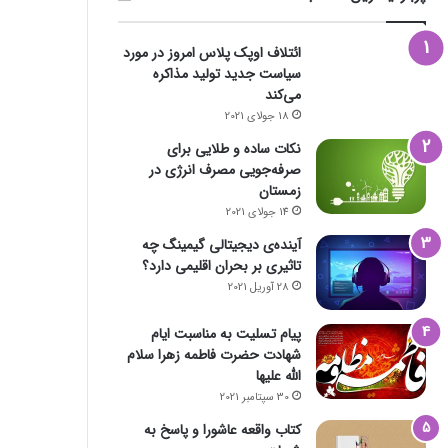
ائتلاف اوپک پلاس امروز در مورد
سیاست جدید تولید مذاکره
می‌کند
18 جولای 2021
نکات ساده و طلایی برای
صرفه‌جویی مصرف انرژی در
زمستان
14 جولای 2021
آینده‌ی دیجیتالی گیمینگ چه
تاثیری بر بحران اقلیمی دارد؟
28 آوریل 2021
پیام تسلیت به مناسبت ایام
شهادت حضرت فاطمه زهرا سلام
الله علیها
30 سپتامبر 2021
کتاب واقعه عاشورا و پاسخ به