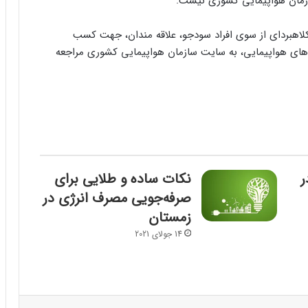
ازمان هواپیمایی کشوری نیست.
لاهبردای از سوی افراد سودجو، علاقه مندان، جهت کسب
ی هواپیمایی، به سایت سازمان هواپیمایی کشوری مراجعه
ر
نکات ساده و طلایی برای
صرفه‌جویی مصرف انرژی در
زمستان
14 جولای 2021
پینتریست
Reddit
VKontakte
Odnoklassniki
پاکت
اسکایپ
مسنجر
اشتراک گذاری با ایمیل
چاپ