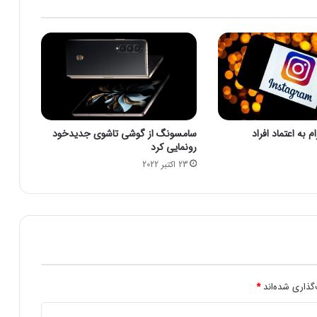
0
/
0
5
/
2
8
|
ب
 به اعتماد افراد
سامسونگ از گوشی تاشوی جدیدخود
ا
رونمایی کرد
ر
23 اکتبر 2022
ا
ن
و
و
ز
ش
ب
ا
د
گذاری شده‌اند
*
ش
د