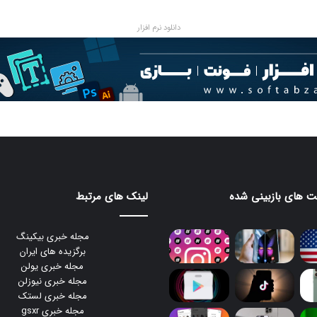
دانلود نرم افزار
 های بازبینی شده
لینک های مرتبط
مجله خبری بیکینگ
برگزیده های ایران
مجله خبری یولن
مجله خبری نیوزلن
مجله خبری لستک
مجله خبری gsxr