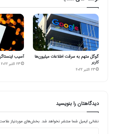
ف
خ
و
د
ک
ا
ر
پ
ی
گوگل متهم به سرقت اطلاعات میلیون‌ها
آسیب اینستاگرام
ا
کاربر
م‌
23 اکتبر 2022
23 اکتبر 2022
ه
ا
پ
س
ا
ز
دیدگاهتان را بنویسید
گ
ذ
ش
نشانی ایمیل شما منتشر نخواهد شد.
بخش‌های موردنیاز علامت‌
ت
د
۹