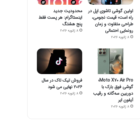
جیمز وب از توده اسرار آمیز تصویربرداری کرد
چگونه یک گوشی هوشمند می‌تواند خطر مرگ شما را پیش بینی کند؟
چگونه فالوئرهای جعلی را شناسایی کنیم؟
اولین گوشی تاشوی اپل در
محدودیت جدید
راه است؛ قیمت نجومی،
اینستاگرام: هر پست فقط
طراحی متفاوت و زمان
پنج هشتگ
رونمایی احتمالی
8 ژانویه 2026
8 ژانویه 2026
Moto X70 Air Pro؛
فروش تیک تاک در سال
گوشی فوق بارک با
۲۰۲۶ نهایی می شود
دوربین سه‌گانه و رقیب
8 ژانویه 2026
آیفون ایر
8 ژانویه 2026