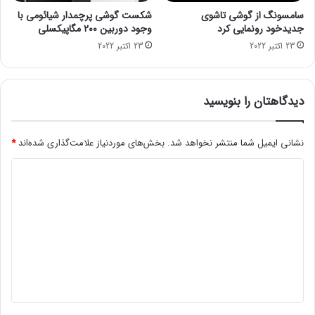
ا
ز
سامسونگ از گوشی تاشوی
شکست گوشی پرچمدار شیائومی با
س
د
جدیدخود رونمایی کرد
وجود دوربین ۲۰۰ مگاپیکسلی
ب
ز
23 اکتبر 2022
23 اکتبر 2022
ب
د
خ
ی
ا
د
ر
پ
دیدگاهتان را بنویسید
ق
ی
د
ش
ر
ن
نشانی ایمیل شما منتشر نخواهد شد.
بخش‌های موردنیاز علامت‌گذاری شده‌اند
*
ت
ه
د
ا
د
ی
ش
د
غ
ل
گ
ی
ا
د
ه
ر
ی
*
ا