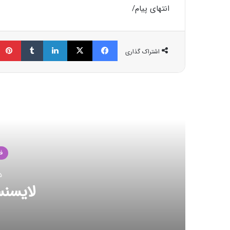
انتهای پیام/
فیسبوک
ایکس
لینکداین
تامبلر
اشتراک گذاری
مط
ف
23 اکت
شکست رکور