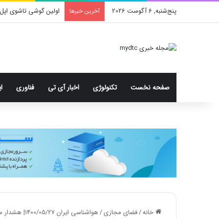
پنج‌شنبه, 6 آگوست 2026
اولین گوشی تاشوی اپل 
آخرین خبرها
صفحه نخست
تکنولوژی
اخبار آی تی
فناوری
ا
خانه
/
فضای مجازی
/
هواشناسی ایران 1400/05/27| هشدار سیلاب ناگهانی و تندباد در 8 استان