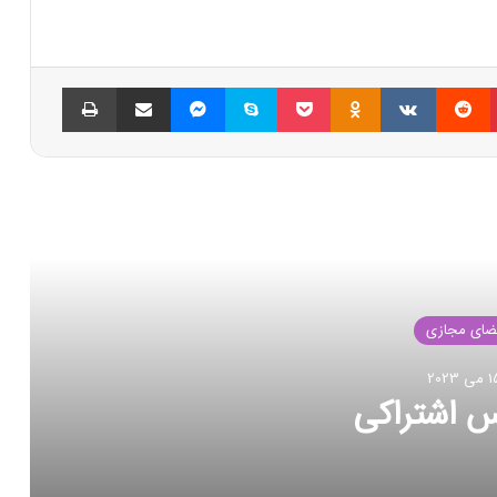
پینتریست
Reddit
VKontakte
Odnoklassniki
پاکت
اسکایپ
مسنجر
اشتراک گذاری با ایمیل
چاپ
العه بعدی
ضای مجازی
بر 2022
د انتقال داده