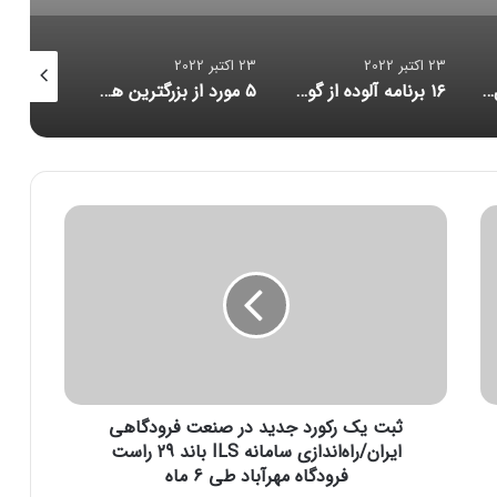
23 اکتبر 2022
23 اکتبر 2022
23 اکتبر 2022
۱۶ برنامه آلوده از گوگل پلی پاک شدند
۵ مورد از بزرگترین هک‌های تاریخ امنیت سایبری/ حلقه ازدواج هوشمندی که مراقب شماست/ احتمال بازبینی امنیتی آمریکا از قرارداد ماسک برای خرید توییتر
کاهش حجم تراکنش‌ توکن‌های متاورس
ث
ب
ت
ی
ک
ر
ک
و
ر
ثبت یک رکورد جدید در صنعت فرودگاهی
د
ج
ایران/راه‌اندازی سامانه ILS باند 29 راست
د
فرودگاه مهرآباد طی 6 ماه
ی