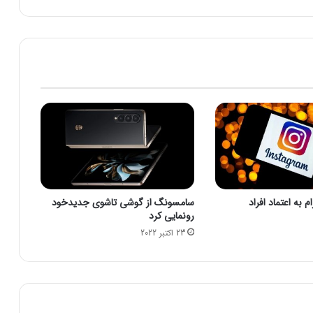
د
د
ر
ص
ن
ع
ت
ف
ر
و
د
گ
ا
 به اعتماد افراد
سامسونگ از گوشی تاشوی جدیدخود
ه
رونمایی کرد
ی
23 اکتبر 2022
ا
ی
ر
ا
ن
/