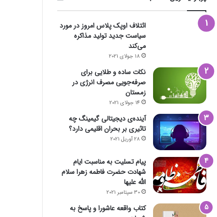
ائتلاف اوپک پلاس امروز در مورد
سیاست جدید تولید مذاکره
می‌کند
18 جولای 2021
نکات ساده و طلایی برای
صرفه‌جویی مصرف انرژی در
زمستان
14 جولای 2021
آینده‌ی دیجیتالی گیمینگ چه
تاثیری بر بحران اقلیمی دارد؟
28 آوریل 2021
پیام تسلیت به مناسبت ایام
شهادت حضرت فاطمه زهرا سلام
الله علیها
30 سپتامبر 2021
کتاب واقعه عاشورا و پاسخ به