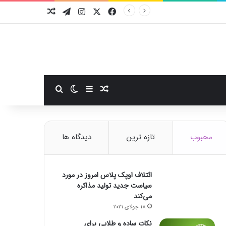
فیسبوک
ایکس
اینستاگرام
تلگرام
نوشته تصادفی
سایدبار
نوشته تصادفی
تغییر پوسته
جستجو برای
محبوب
تازه ترین
دیدگاه ها
ائتلاف اوپک پلاس امروز در مورد
سیاست جدید تولید مذاکره
می‌کند
18 جولای 2021
نکات ساده و طلایی برای