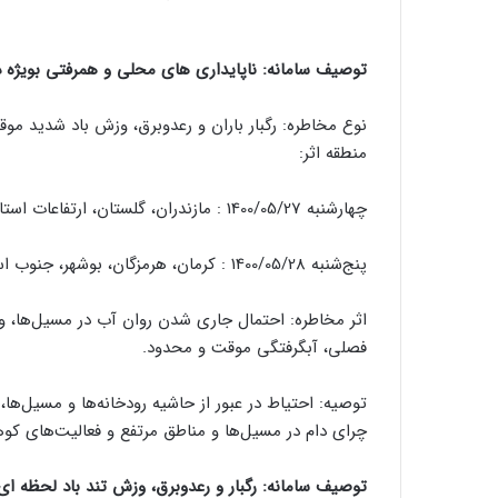
توصیف سامانه: ناپایداری های محلی و همرفتی بویژه د
نوع مخاطره: رگبار باران و رعدوبرق، وزش باد شدید م
منطقه اثر:
چهارشنبه 1400/05/27 : مازندران، گلستان، ارتفاعات استان تهران، کرمان، هرمزگان، جنوب سیستان و بلوچستان، بوشهر.
پنج‌شنبه 1400/05/28 : کرمان، هرمزگان، بوشهر، جنوب استانهای سیستان و بلوچستان و فارس.
اثر مخاطره: احتمال جاری شدن روان آب در مسیل‌ها، و
فصلی، آبگرفتگی موقت و محدود.
توصیه: احتیاط در عبور از حاشیه رودخانه‌ها و مسیل‌ها،
چرای دام در مسیل‌ها و مناطق مرتفع و فعالیت‌های کوه
توصیف سامانه: رگبار و رعدوبرق، وزش تند باد لحظه ای