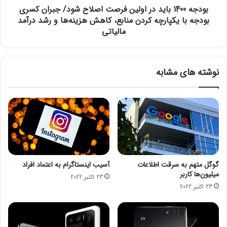
2
بودجه 1400 باید در اولین فرصت اصلاح شود/ جبران کسری
ب
7
ا
بودجه با یکپارچه کردن منابع، کاهش هزینه‌ها و رشد درآمد
|
ی
مالیاتی
ه
د
ش
د
د
ر
نوشته های مشابه
ا
ا
ر
و
س
ل
ی
ی
ل
ن
ا
ف
ب
ر
ن
ص
ا
ت
گوگل متهم به سرقت اطلاعات
آسیب اینستاگرام به اعتماد افراد
گ
ا
میلیون‌ها کاربر
23 اکتبر 2022
ه
ص
23 اکتبر 2022
ا
ل
ن
ا
ی
ح
و
ش