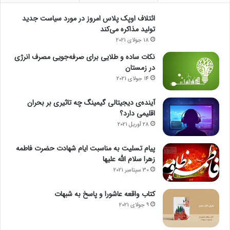
ن
ائتلاف اوپک پلاس امروز در مورد سیاست جدید
ه‌
تولید مذاکره می‌کند
ه
18 جولای 2021
ا
و
نکات ساده و طلایی برای صرفه‌جویی مصرف انرژی
ر
در زمستان
ش
14 جولای 2021
د
د
آینده‌ی دیجیتالی گیمینگ چه تاثیری بر بحران
ر
اقلیمی دارد؟
آ
28 آوریل 2021
م
د
پیام تسلیت به مناسبت ایام شهادت حضرت فاطمه
م
زهرا سلام الله علیها
ا
ل
30 سپتامبر 2021
ی
ا
کتاب واقعه عاشورا و پاسخ به شبهات
ت
9 جولای 2021
ی