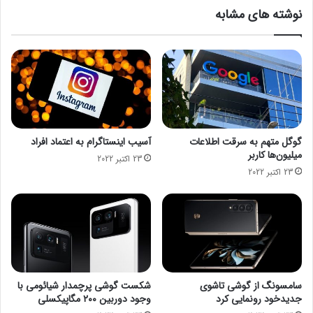
س
ی
نوشته های مشابه
ط
ن
ح
پ
ق
و
ب
ل
ل
و
ا
ا
ز
ح
ک
د
ر
ا
گوگل متهم به سرقت اطلاعات
آسیب اینستاگرام به اعتماد افراد
و
ر
میلیون‌ها کاربر
23 اکتبر 2022
ن
و
23 اکتبر 2022
ا
پ
ت
ا
ا
ی
پ
ی
ا
ر
ی
ا
ا
ت
ن
ه
سامسونگ از گوشی تاشوی
شکست گوشی پرچمدار شیائومی با
س
د
جدیدخود رونمایی کرد
وجود دوربین ۲۰۰ مگاپیکسلی
ا
ی