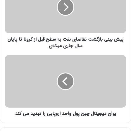
ب
انتهای پیام/
ی
ن
ی
ب
ا
پیش بینی بازگشت تقاضای نفت به سطح قبل از کرونا تا پایان
ز
گ
سال جاری میلادی
ش
ت
ی
ت
و
ق
ا
ا
ن
ض
د
ا
ی
ی
ج
ن
ی
ف
ت
ت
یوان دیجیتال چین پول واحد اروپایی را تهدید می کند
ا
ب
ل
ه
چ