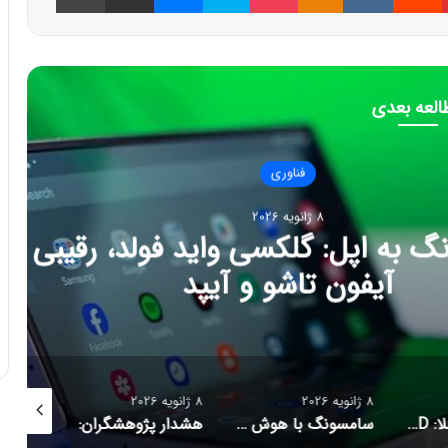
العه بعدی
فناوری
202
لکسی واید فولد، رقیبی برای
اشو و آیپد
8 ژانویه 2026
8 ژانویه 2026
8 ژانویه 2026
پایان سلطه تسلا: BYD با فروش ۲/۲ میلیونی پیشتاز بازار خودروهای برقی شد
سامسونگ با هوش مصنوعی، سلامت مغز کاربران را پایش می‌کند
هشدار پژوهشگران: دستگاه‌های پوشیدنی سلامت تا سال ۲۰۵۰ به بحران زباله الکترونیکی تبدیل می‌شوند