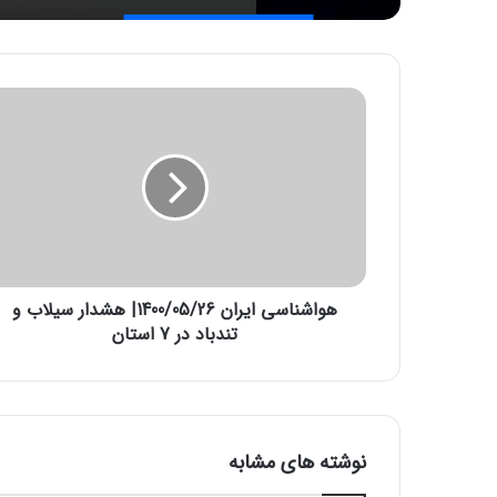
ه
و
ا
ش
ن
ا
س
ی
ا
هواشناسی ایران 1400/05/26| هشدار سیلاب و
ی
ر
تندباد در 7 استان
ا
ن
1
4
0
نوشته های مشابه
0
/