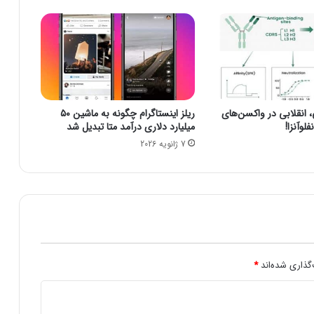
ب
ا
ل
1
7
م
ی
نقلابی در واکسن‌های
ریلز اینستاگرام چگونه به ماشین ۵۰
ل
لوآنزا!
میلیارد دلاری درآمد متا تبدیل شد
ی
7 ژانویه 2026
ا
ر
د
د
ل
ا
ر
د
ر
گذاری شده‌اند
*
آ
م
د