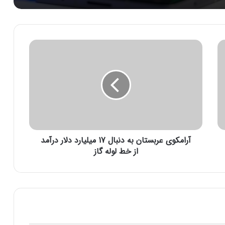
آ
ر
ا
م
ک
و
ی
ع
ر
آرامکوی عربستان به دنبال 17 میلیارد دلار درآمد
ب
س
از خط لوله گاز
ت
ا
ن
ب
ه
د
ن