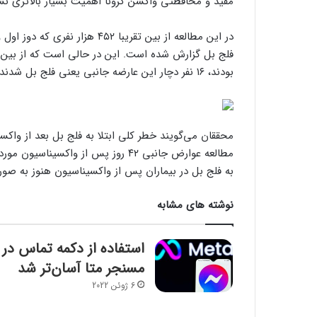
مفید و محافظتی واکسن کرونا اهمیت بسیار بالاتری نس
بودند، ۱۶ نفر دچار این عارضه جانبی یعنی فلج بل شدند. این عارضه عضلات صورت را بطور ناگهانی و موقت فلج می‌کند.
محققان می‌گویند خطر کلی ابتلا به فلج بل بعد از واکسی
مطالعه عوارض جانبی ۴۲ روز پس از واکس
به فلج بل در بیماران پس از واکسیناسیون هنوز به ص
نوشته های مشابه
استفاده از دکمه تماس در
مسنجر متا آسان‌تر شد
6 ژوئن 2022