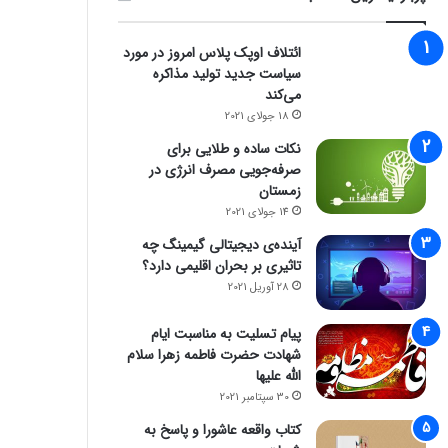
ائتلاف اوپک پلاس امروز در مورد
سیاست جدید تولید مذاکره
می‌کند
18 جولای 2021
نکات ساده و طلایی برای
صرفه‌جویی مصرف انرژی در
زمستان
14 جولای 2021
آینده‌ی دیجیتالی گیمینگ چه
تاثیری بر بحران اقلیمی دارد؟
28 آوریل 2021
پیام تسلیت به مناسبت ایام
شهادت حضرت فاطمه زهرا سلام
الله علیها
30 سپتامبر 2021
کتاب واقعه عاشورا و پاسخ به