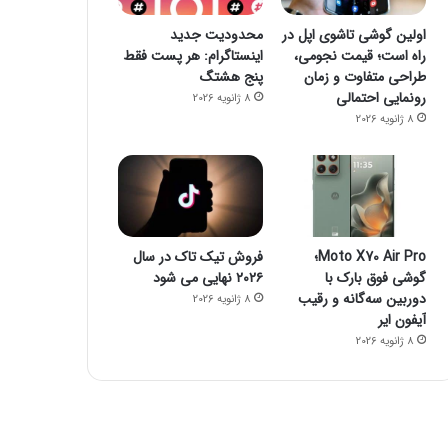
اولین گوشی تاشوی اپل در
محدودیت جدید
راه است؛ قیمت نجومی،
اینستاگرام: هر پست فقط
طراحی متفاوت و زمان
پنج هشتگ
رونمایی احتمالی
8 ژانویه 2026
8 ژانویه 2026
فناوری
8 ژانویه 2026
Moto X70 Air Pro؛
فروش تیک تاک در سال
خودروهای برقی 
گوشی فوق بارک با
۲۰۲۶ نهایی می شود
دوربین سه‌گانه و رقیب
8 ژانویه 2026
آیفون ایر
8 ژانویه 2026
8 ژانویه 2026
8 ژانویه 2026
جدیدترین قیمت رمزارزها
CES ۲۰۲۶ و موج تازه سلامت دیجیتال؛ ترازوهای هوشمند، کنترل آلرژی و زیبایی با نور
راز فروکش‌کردن موج DeepSeek در بازار هوش مصنوعی