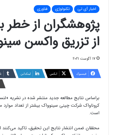
اخبار آی تی
تکنولوژی
فناوری
پژوهشگران از خطر بال
از تزریق واکسن سینو
17 آگوست 2021
فیسبوک
ایکس
لینکداین
تا
براساس نتایج مطالعه جدید منتشر شده در نشریه «لنست»،
کروناواک شرکت چینی سینوواک بیشتر از تعداد موارد مشا
است.
محققان ضمن انتشار نتایج این تحقیق، تاکید می‌کنند ای