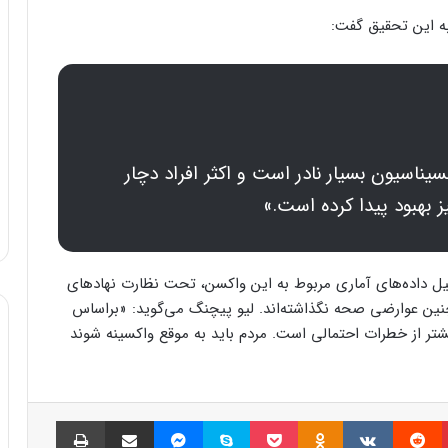
به این تحقیق گفت:
کسیناسیون بسیار نادر است و اکثر افراد دچار
ز بهبود پیدا کرده است.»
لیل داده‌های آماری مربوط به این واکسن، تحت نظارت نهادهای
چنین عوارضی صحه نگذاشته‌اند. لیو پیچنگ می‌گوید: «براساس
یشتر از خطرات احتمالی است. مردم باید به موقع واکسینه شوند
پینتریست
Reddit
VKontakte
Odnoklassniki
پاکت
اسکایپ
مسنجر
اشتراک گذاری با ایمیل
چاپ