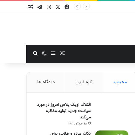
فیسبوک
ایکس
اینستاگرام
تلگرام
نوشته تصادفی
سایدبار
نوشته تصادفی
تغییر پوسته
جستجو برای
محبوب
تازه ترین
دیدگاه ها
ائتلاف اوپک پلاس امروز در مورد
سیاست جدید تولید مذاکره
می‌کند
18 جولای 2021
نکات ساده و طلایی برای