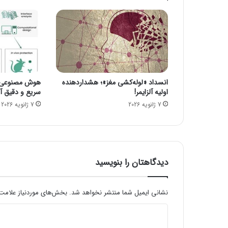
0
5
/
2
6
|
ه
انسداد «لوله‌کشی مغز»؛ هشداردهنده
هوش مصنوعی، ا
ش
اولیه آلزایمر!
سریع و دقیق آنف
د
7 ژانویه 2026
7 ژانویه 2026
ا
ر
س
ی
ل
ا
دیدگاهتان را بنویسید
ب
و
ت
نشانی ایمیل شما منتشر نخواهد شد.
بخش‌های موردنیاز علامت‌
ن
د
د
ب
ی