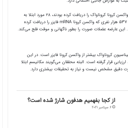
بت به عوارض جانبی احتمالی دارد.
در این مطالعه از بین تقریبا ۴۵۲ هزار نفری که دوز اول واکسن کرونا کروناواک را دریافت کرده بودند، ۲۸ مورد ابتلا به
فلج بل گزارش شده است. این در حالی است که از بین ۵۳۷ هزار نفری که واکسن کرونا mRNA فایزر را دریافت کرده
ناسیون کروناواک بیشتر از واکسن کرونا فایزر است. در این
یناسیون مورد ارزیابی قرار گرفته است. البته محققان می‌گویند مکانیسم ابتلا
ورت دقیق مشخص نیست و نیاز به تحقیقات بیشتری دارد.
از کجا بفهمیم هدفون شارژ شده است؟
6 سپتامبر 2021