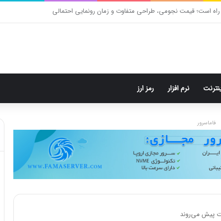
م: هر پست فقط پنج هشتگ
ینترنت
نرم افزار
رمز ارز
فاماسرور