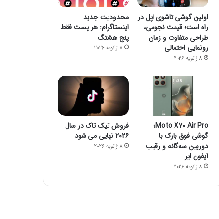
اولین گوشی تاشوی اپل در
محدودیت جدید
راه است؛ قیمت نجومی،
اینستاگرام: هر پست فقط
طراحی متفاوت و زمان
پنج هشتگ
رونمایی احتمالی
8 ژانویه 2026
8 ژانویه 2026
فناوری
8 ژانویه 2026
راز فروکش‌کردن موج DeepSeek در بازار هوش مصنوعی
Moto X70 Air Pro؛
فروش تیک تاک در سال
گوشی فوق بارک با
۲۰۲۶ نهایی می شود
دوربین سه‌گانه و رقیب
8 ژانویه 2026
آیفون ایر
8 ژانویه 2026
8 ژانویه 2026
8 ژانویه 2026
جمینای یا کوپایلوت؟ مقایسه دو چت‌بات قدرتمند هوش مصنوعی
پاسخ سامسونگ به اپل: گلکسی واید فولد، رقیبی برای آیفون تاشو و آیپد
پایان سلطه تسلا: BYD با فروش ۲/۲ میلیونی پیشتاز بازار خودروهای برقی شد