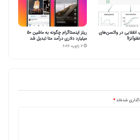
چ
ی
ن
ا
ت
نقلابی در واکسن‌های
ریلز اینستاگرام چگونه به ماشین ۵۰
ر
لوآنزا!
میلیارد دلاری درآمد متا تبدیل شد
ی
7 ژانویه 2026
و
م
م
ی‌
خ
و
ا
ه
د
گذاری شده‌اند
*
ب
ا
د
ز
د
ی