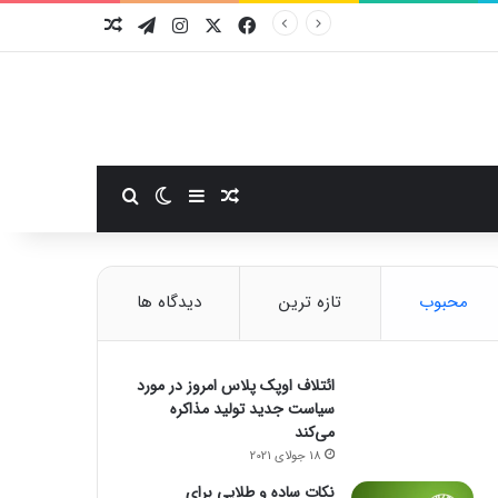
فیسبوک
ایکس
اینستاگرام
تلگرام
نوشته تصادفی
سایدبار
نوشته تصادفی
تغییر پوسته
جستجو برای
محبوب
تازه ترین
دیدگاه ها
ائتلاف اوپک پلاس امروز در مورد
سیاست جدید تولید مذاکره
می‌کند
18 جولای 2021
نکات ساده و طلایی برای