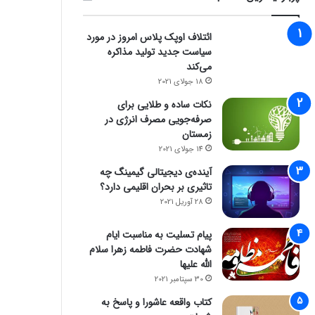
ائتلاف اوپک پلاس امروز در مورد
سیاست جدید تولید مذاکره
می‌کند
18 جولای 2021
نکات ساده و طلایی برای
صرفه‌جویی مصرف انرژی در
زمستان
14 جولای 2021
آینده‌ی دیجیتالی گیمینگ چه
تاثیری بر بحران اقلیمی دارد؟
28 آوریل 2021
پیام تسلیت به مناسبت ایام
شهادت حضرت فاطمه زهرا سلام
الله علیها
30 سپتامبر 2021
کتاب واقعه عاشورا و پاسخ به