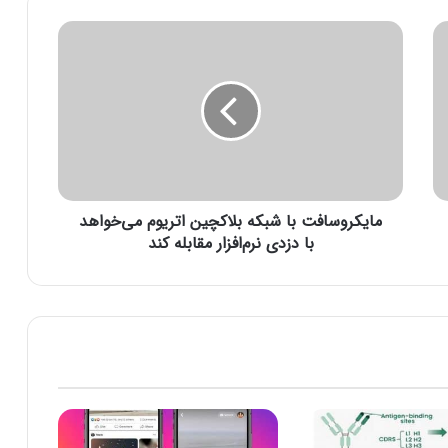
م
ا
ی
ک
ر
و
س
ا
ف
مایکروسافت با شبکه بلاکچین اتریوم می‌خواهد
ت
ب
با دزدی نرم‌افزار مقابله کند
ا
ش
ب
ک
ه
ب
ل
ا
ک