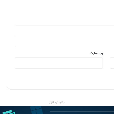
ن
ر
م‌
ا
ف
ز
ا
ر
م
ق
وب‌ سایت
ا
ب
ل
ه
ک
ن
د
دانلود نرم افزار