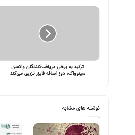
ت
ر
ک
ی
ه
ب
ه
ب
ر
ترکیه به برخی دریافت‌کنندگان واکسن
خ
ی
سینوواک، دوز اضافه فایزر تزریق می‌کند
د
ر
ی
ا
ف
نوشته های مشابه
ت‌
ک
ن
ن