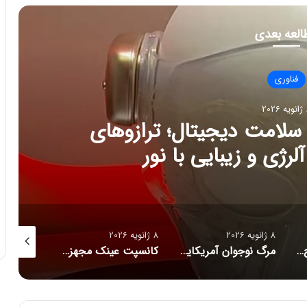
العه بعدی
فناوری
202
ج تازه سلامت دیجیتال؛ ترازوهای
رژی و زیبایی با نور
8 ژانویه 2026
8 ژانویه 2026
8 ژانویه 2026
راز فروکش‌کردن موج DeepSeek در بازار هوش مصنوعی
مرگ نوجوان آمریکایی پس از دریافت توصیه‌های خطرناک از ChatGPT
کانسپت عینک مجهز به هوش مصنوعی رونمایی شد