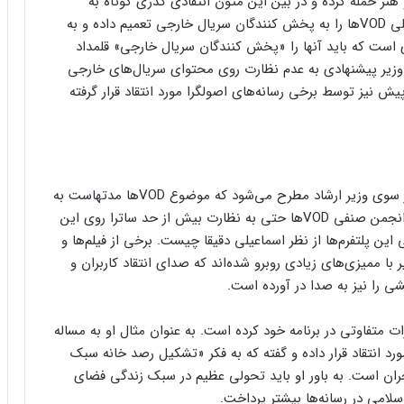
 حمله کرده و در بین این متون انتقادی گذری کوتاه به
VODها هم زده است. نکته عجیب اینجاست که اسماعیلی VODها را به پخش کنندگان سریال خارجی تعمیم داده و به
تصور وزیر ارشاد آینده از VODها بستری است که باید آنها را «پخش کنندگان سریال خارجی» قلمداد
د وزیر پیشنهادی به عدم نظارت روی محتوای سریال‌های خارجی
یز توسط برخی رسانه‌های اصولگرا مورد انتقاد قرار گرفته
ادعای عدم نظارت و رها شدن همین VODها در حالی از سوی وزیر ارشاد مطرح می‌شود که موضوع VODها مدتهاست به
نهادی به اسم ساترا سپرده شده است. چندی پیش نیز انجمن صنفی VODها حتی به نظارت بیش از حد ساترا روی این
ین پلتفرم‌ها از نظر اسماعیلی دقیقا چیست. برخی از فیلم‌ها و
ا ممیزی‌های زیادی روبرو شده‌اند که صدای انتقاد کاربران و
ی را نیز به صدا در آورده است.
ت متفاوتی در برنامه خود کرده است. به عنوان مثال او به مساله
انتقاد قرار داده و گفته که به فکر «تشکیل رصد خانه سبک
حران است. به باور او باید تحولی عظیم در سبک زندگی فضای
لامی در رسانه‌ها بیشتر پرداخت.