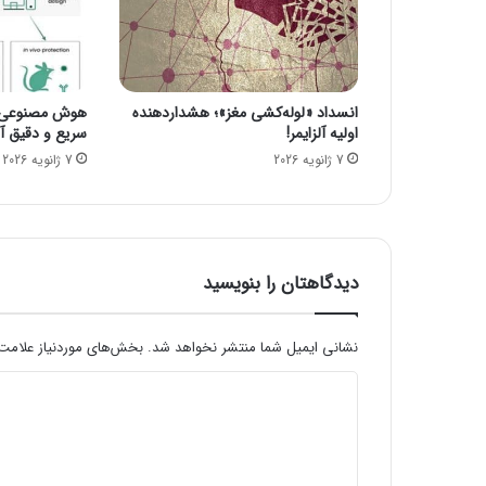
د
گ
ا
ن
و
انسداد «لوله‌کشی مغز»؛ هشداردهنده
هوش مصنوعی، ا
ا
اولیه آلزایمر!
سریع و دقیق آنف
ک
7 ژانویه 2026
7 ژانویه 2026
س
ن
س
ی
ن
و
دیدگاهتان را بنویسید
و
ا
ک
نشانی ایمیل شما منتشر نخواهد شد.
بخش‌های موردنیاز علامت‌
،
د
د
و
ی
ز
د
ا
ض
گ