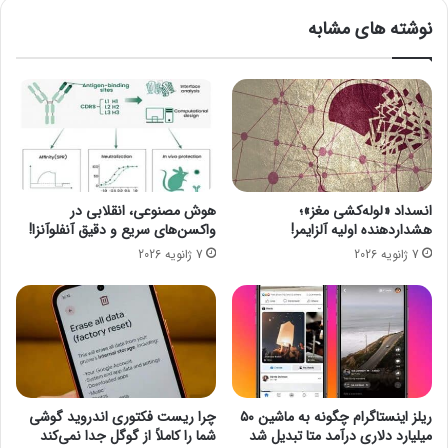
ر
M
نوشته های مشابه
ی
I
و
U
م
I
م
ا
ی‌
ح
خ
ت
و
م
ا
ا
ه
ل
انسداد «لوله‌کشی مغز»؛
هوش مصنوعی، انقلابی در
د
ا
هشداردهنده اولیه آلزایمر!
واکسن‌های سریع و دقیق آنفلوآنزا!
ب
ب
7 ژانویه 2026
7 ژانویه 2026
ا
ر
د
ا
ز
ی
د
ش
ی
م
ن
ا
ر
ر
م‌
م
ریلز اینستاگرام چگونه به ماشین ۵۰
چرا ریست فکتوری اندروید گوشی
ا
ح
میلیارد دلاری درآمد متا تبدیل شد
شما را کاملاً از گوگل جدا نمی‌کند