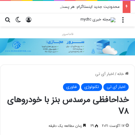
محدودیت جدید اینستاگرام: هر پست فقط پنج هشتگ
منو
ورود
تغییر پو
جس
فاماسرور
خانه
/
اخبار آی تی
اخبار آی تی
تکنولوژی
فناوری
خداحافظی مرسدس بنز با خودروهای
V8
17 آگوست 2021
29
زمان مطالعه یک دقیقه