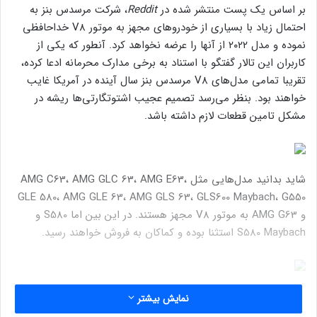
بر اساس یک پست منتشر شده در
Reddit
، شرکت مرسدس بنز به
احتمال زیاد با بسیاری از خودروهای مجهز به موتور V8 خداحافظی
نموده و مدل ۲۰۲۲ از آنها را عرضه نخواهد کرد. آنطور که یکی از
کاربران این تالار گفتگو با استناد به برخی مدارک محرمانه ادعا کرده،
تقریبا تمامی مدل‌های V8 مرسدس بنز سال آینده در آمریکا غایب
خواهند بود. بنظر می‌رسد تصمیم عجیب اشتوتگارتی‌ها ریشه در
مشکل تامین قطعات لازم داشته باشد.
شاید بدانید مدل‌هایی مثل AMG C63، AMG GLC 63، AMG E63،
GLE 580، AMG GLE 63، AMG GLS 63، GLS600 Maybach، G550
و AMG G63 به موتور V8 مجهز هستند. در این بین اما S580 و
S580 Maybach استثنا بوده و کماکان به فروش خواهند رسید.
طبق اطلاعات موجود مرسدس بنز می‌خواهد خود را با ضرورت‌های
نمایش بیشتر
جهانی، داخلی و بیرونی کمپانی سازگار کند، همچنین این شرکت قصد