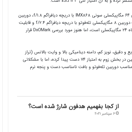
این گوشی هوشمند ۱۵۰۰ دلاری کوالکام به دوربین اصلی ۶۴ مگاپیکسلی سونی IMX868 با دریچه دیافراگم f/1.8، دوربین
۱۲ مگاپیکسلی اولترا واید با دریچه دیافراگم f/2.2 و یک دوربین ۸ مگاپیکسلی تله‌فوتو با دریچه دیافراگم f/2.4 و قابلیت
زوم اپتیکال ۳ برابر مجهز شده. دوربین سلفی این دستگاه ۲۴ مگاپیکسلی است، اما هنوز مورد بررسی DxOMark قرار
دقیق، نویز کم، دامنه دینامیکی بالا و وایت بالانس (تراز
سفیدی) دقیق موفق به کسب امتیاز ۱۴۲ شده. این دوربین در بخش زوم به امتیاز ۷۴ دست پیدا کرده، اما با مشکلاتی
مناسب دوربین تله‌فوتو و بافت نامناسب دست و پنجه نرم
از کجا بفهمیم هدفون شارژ شده است؟
6 سپتامبر 2021