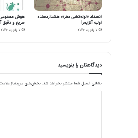
ی
ک
انسداد «لوله‌کشی مغز»؛ هشداردهنده
هوش مصنوعی، ا
س
اولیه آلزایمر!
سریع و دقیق آنف
۴
7 ژانویه 2026
7 ژانویه 2026
ر
ا
م
ن
ت
ش
دیدگاهتان را بنویسید
ر
ک
ر
نشانی ایمیل شما منتشر نخواهد شد.
بخش‌های موردنیاز علامت‌
د
د
ی
د
گ
ا