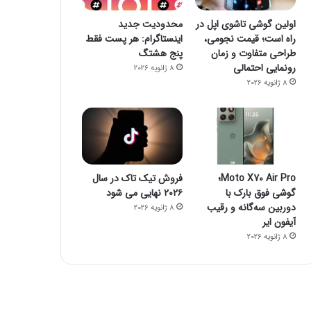
اولین گوشی تاشوی اپل در
محدودیت جدید
راه است؛ قیمت نجومی،
اینستاگرام: هر پست فقط
طراحی متفاوت و زمان
پنج هشتگ
فناوری
رونمایی احتمالی
8 ژانویه 2026
8 ژانویه 2026
8 ژانویه 2026
راز فروکش‌کردن موج DeepSeek در بازار هوش مصنوعی
Moto X70 Air Pro؛
فروش تیک تاک در سال
گوشی فوق بارک با
۲۰۲۶ نهایی می شود
8 ژانویه 2026
8 ژانویه 2026
دوربین سه‌گانه و رقیب
8 ژانویه 2026
جمینای یا کوپایلوت؟ مقایسه دو چت‌بات قدرتمند هوش مصنوعی
پاسخ سامسونگ به اپل: گلکسی واید فولد، رقیبی برای آیفون تاشو و آیپد
پایان سلطه تسلا: BYD با فروش ۲/۲ میلیونی پیشتاز بازار خودروهای برقی شد
آیفون ایر
8 ژانویه 2026