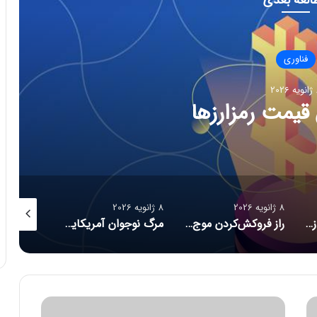
فناوری
202
ج تازه سلامت دیجیتال؛ ترازوهای
رژی و زیبایی با نور
8 ژانویه 2026
8 ژانویه 2026
8 ژانویه 2026
راز فروکش‌کردن موج DeepSeek در بازار هوش مصنوعی
مرگ نوجوان آمریکایی پس از دریافت توصیه‌های خطرناک از ChatGPT
کانسپت عینک مجهز به هوش مصنوعی رونمایی شد
ت