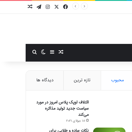
فیسبوک
ایکس
اینستاگرام
تلگرام
نوشته تصادفی
سایدبار
نوشته تصادفی
تغییر پوسته
جستجو برای
محبوب
تازه ترین
دیدگاه ها
ائتلاف اوپک پلاس امروز در مورد
سیاست جدید تولید مذاکره
می‌کند
18 جولای 2021
نکات ساده و طلایی برای