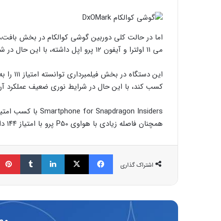
اما در حالت کلی دوربین گوشی کوالکام در بخش بافت، د
می ۱۱ اولترا و آیفون ۱۲ پرو اپل داشته، با این حال در شرایط نوری ضعیف با کاهش جزئیات روبه‌رو هستیم.
این دستگ
کسب کند، با این حال در شرایط نوری ضعیف عملکرد آن
همچنان فاصله زیادی با هواوی P50 پرو با امتیاز ۱۴۴ دارد. پرچمدار هواوی در صدر جدول قرار گرفته است.
فیسبوک
ایکس
لینکداین
تامبلر
اشتراک گذاری
مط