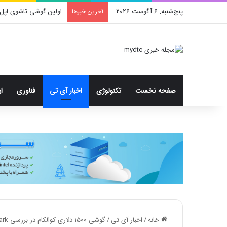
پنج‌شنبه, 6 آگوست 2026
اولین گوشی تاشوی اپل 
آخرین خبرها
صفحه نخست
تکنولوژی
اخبار آی تی
فناوری
ا
خانه
/
اخبار آی تی
/
گوشی ۱۵۰۰ دلاری کوالکام در بررسی DxOMark آیفون ۱۲ پرو مکس را شکست داد