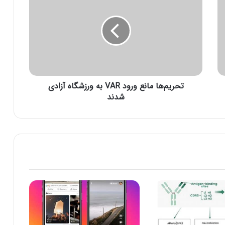
ح
ر
ی
م‌
ه
ا
م
ا
تحریم‌ها مانع ورود VAR به ورزشگاه آزادی
ن
ع
شدند
و
ر
و
د
V
A
R
ب
ه
و
ر
ز