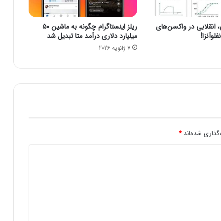
ش
گ
نقلابی در واکسن‌های
ریلز اینستاگرام چگونه به ماشین ۵۰
ا
لوآنزا!
میلیارد دلاری درآمد متا تبدیل شد
ه
7 ژانویه 2026
آ
ز
ا
د
ی
ش
د
ن
د
گذاری شده‌اند
*