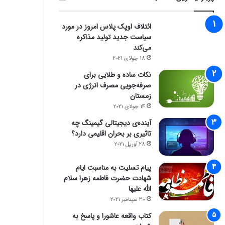
ائتلاف اوپک پلاس امروز در مورد
سیاست جدید تولید مذاکره
می‌کند
18 جولای 2021
نکات ساده و طلایی برای
صرفه‌جویی مصرف انرژی در
زمستان
14 جولای 2021
آینده‌ی دیجیتالی گیمینگ چه
تاثیری بر بحران اقلیمی دارد؟
28 آوریل 2021
پیام تسلیت به مناسبت ایام
شهادت حضرت فاطمه زهرا سلام
الله علیها
30 سپتامبر 2021
کتاب واقعه عاشورا و پاسخ به