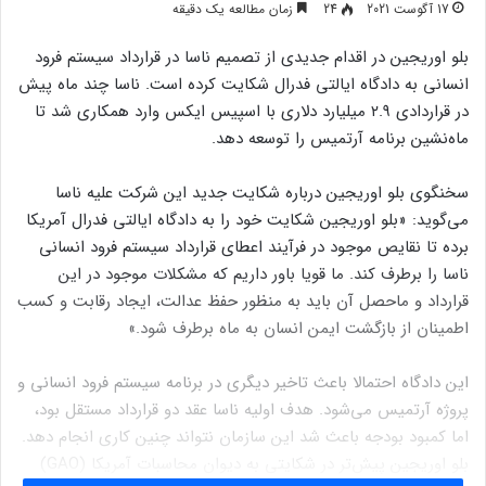
17 آگوست 2021
24
زمان مطالعه یک دقیقه
بلو اوریجین در اقدام جدیدی از تصمیم ناسا در قرارداد سیستم فرود
انسانی به دادگاه ایالتی فدرال شکایت کرده است. ناسا چند ماه پیش
در قراردادی ۲.۹ میلیارد دلاری با اسپیس ایکس وارد همکاری شد تا
ماه‌نشین برنامه آرتمیس را توسعه دهد.
سخنگوی بلو اوریجین درباره شکایت جدید این شرکت علیه ناسا
می‌گوید: «بلو اوریجین شکایت خود را به دادگاه ایالتی فدرال آمریکا
برده تا نقایص موجود در فرآیند اعطای قرارداد سیستم فرود انسانی
ناسا را برطرف کند. ما قویا باور داریم که مشکلات موجود در این
قرارداد و ماحصل آن باید به منظور حفظ عدالت، ایجاد رقابت و کسب
اطمینان از بازگشت ایمن انسان به ماه برطرف شود.»
این دادگاه احتمالا باعث تاخیر دیگری در برنامه سیستم فرود انسانی و
پروژه آرتمیس می‌شود. هدف اولیه ناسا عقد دو قرارداد مستقل بود،
اما کمبود بودجه باعث شد این سازمان نتواند چنین کاری انجام دهد.
بلو اوریجین پیش‌تر در شکایتی به دیوان محاسبات آمریکا (GAO)