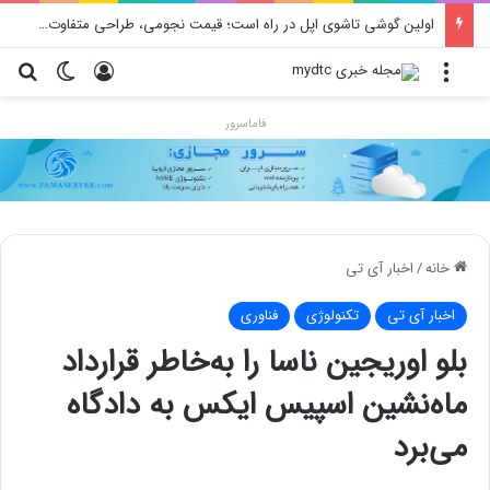
محدودیت جدید اینستاگرام: هر پست فقط پنج هشتگ
منو
ورود
تغییر پو
جس
فاماسرور
خانه
/
اخبار آی تی
اخبار آی تی
تکنولوژی
فناوری
بلو اوریجین ناسا را به‌خاطر قرارداد
ماه‌نشین اسپیس ایکس به دادگاه
می‌برد