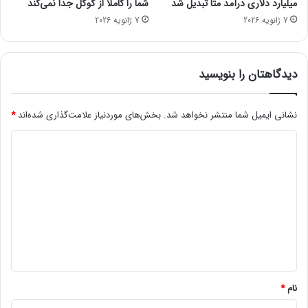
میلیارد دلاری درآمد متا تبدیل شد
شما را کاملاً از گوگل جدا نمی‌کند
ی
ر
7 ژانویه 2026
7 ژانویه 2026
ا
ک
و
ر
A
د
M
دیدگاهتان را بنویسید
D
م
ی‌
نشانی ایمیل شما منتشر نخواهد شد.
بخش‌های موردنیاز علامت‌گذاری شده‌اند
*
ش
د
و
د
ی
د
گ
ا
ه
*
نام
*