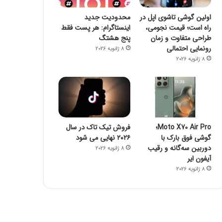
فضای مجازی
اولین گوشی تاشوی اپل در
محدودیت جدید
راه است؛ قیمت نجومی،
اینستاگرام: هر پست فقط
23 اکتبر 2022
طراحی متفاوت و زمان
پنج هشتگ
۱۶ برنامه آلوده از گوگل پلی پاک شدند
رونمایی احتمالی
8 ژانویه 2026
8 ژانویه 2026
23 اکتبر 2022
23 اکتبر 2022
جیمز وب از توده اسرار آمیز تصویربرداری کرد
چگونه یک گوشی هوشمند می‌تواند خطر مرگ شما را پیش بینی کند؟
چگونه فالوئرهای جعلی را شناسایی کنیم؟
Moto X70 Air Pro؛
فروش تیک تاک در سال
گوشی فوق بارک با
۲۰۲۶ نهایی می شود
دوربین سه‌گانه و رقیب
8 ژانویه 2026
آیفون ایر
8 ژانویه 2026