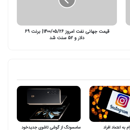
ج
ه
ا
ن
ی
قیمت جهانی نفت امروز 1400/05/26| برنت 69
ن
ف
دلار و 52 سنت شد
ت
ا
م
ر
و
ز
1
4
0
0
/
0
5
/
 به اعتماد افراد
سامسونگ از گوشی تاشوی جدیدخود
2