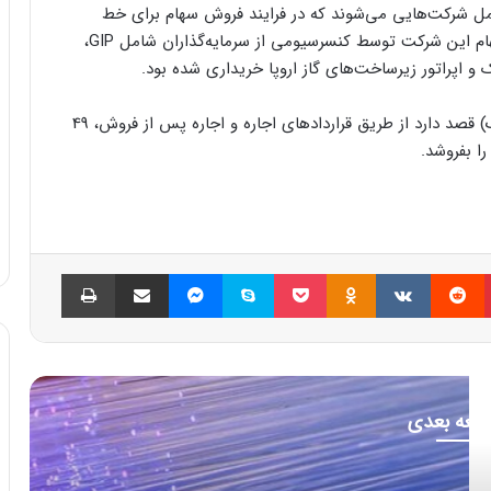
ل شرکت‌هایی می‌شوند که در فرایند فروش سهام برای خط
لوله‌های گاز شرکت نفت ملی ابوظبی حضور داشتند. سهام این شرکت توسط کنسرسیومی از سرمایه‌گذاران شامل GIP،
و اپراتور زیرساخت‌های گاز اروپا خریداری شده بود.
شرکت آرامکو هم مانند شرکت نفت ملی ابوظبی (ادنوک) قصد دارد از طریق قراردادهای اجاره و اجاره پس از فروش، 49
ا بفروشد.
پینتریست
Reddit
VKontakte
Odnoklassniki
پاکت
اسکایپ
مسنجر
اشتراک گذاری با ایمیل
چاپ
العه بعدی