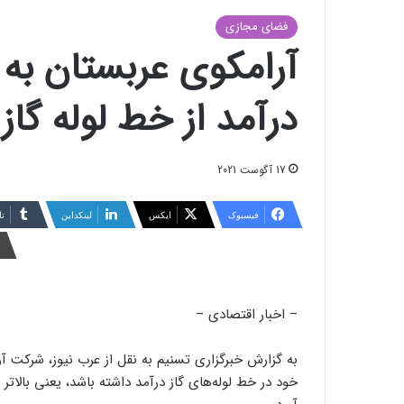
فضای مجازی
درآمد از خط لوله گاز
17 آگوست 2021
فیسبوک
ایکس
لینکداین
تا
– اخبار اقتصادی –