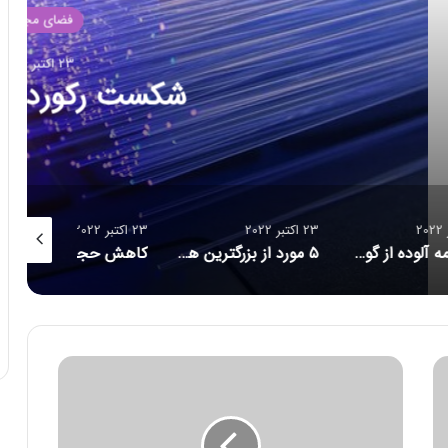
ضای مجازی
بر 2022
د انتقال داده
23 اکتبر 2022
23 اکتبر 2022
23 اکتبر 2022
۱۶ برنامه آلوده از گوگل پلی پاک شدند
۵ مورد از بزرگترین هک‌های تاریخ امنیت سایبری/ حلقه ازدواج هوشمندی که مراقب شماست/ احتمال بازبینی امنیتی آمریکا از قرارداد ماسک برای خرید توییتر
کاهش حجم تراکنش‌ توکن‌های متاورس
ق
ی
م
ت