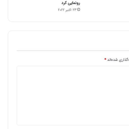
رونمایی کرد
6
23 اکتبر 2022
|
ب
ر
ن
ت
6
9
د
ل
گذاری شده‌اند
*
ا
ر
و
5
2
س
ن
ت
ش
د