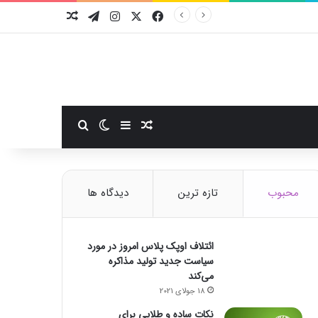
فیسبوک
ایکس
اینستاگرام
تلگرام
نوشته تصادفی
سایدبار
نوشته تصادفی
تغییر پوسته
جستجو برای
محبوب
تازه ترین
دیدگاه ها
ائتلاف اوپک پلاس امروز در مورد
سیاست جدید تولید مذاکره
می‌کند
18 جولای 2021
نکات ساده و طلایی برای