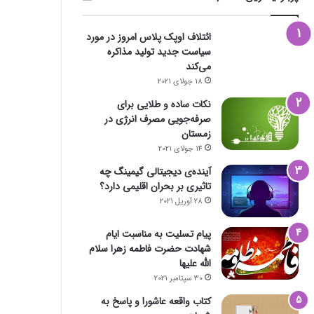
ائتلاف اوپک پلاس امروز در مورد
سیاست جدید تولید مذاکره
می‌کند
18 جولای 2021
نکات ساده و طلایی برای
صرفه‌جویی مصرف انرژی در
زمستان
14 جولای 2021
آینده‌ی دیجیتالی گیمینگ چه
تاثیری بر بحران اقلیمی دارد؟
28 آوریل 2021
پیام تسلیت به مناسبت ایام
شهادت حضرت فاطمه زهرا سلام
الله علیها
30 سپتامبر 2021
کتاب واقعه عاشورا و پاسخ به