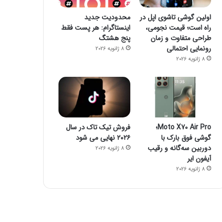
اولین گوشی تاشوی اپل در
محدودیت جدید
راه است؛ قیمت نجومی،
اینستاگرام: هر پست فقط
طراحی متفاوت و زمان
پنج هشتگ
فضای مجازی
رونمایی احتمالی
8 ژانویه 2026
8 ژانویه 2026
23 اکتبر 2022
کاهش حجم تراکنش‌ توکن‌
Moto X70 Air Pro؛
فروش تیک تاک در سال
گوشی فوق بارک با
۲۰۲۶ نهایی می شود
دوربین سه‌گانه و رقیب
8 ژانویه 2026
23 اکتبر 2022
10 نوامبر 2025
آیفون ایر
چگونه فالوئرهای جعلی را شناسایی کنیم؟
ایلان ماسک بسیاری از کارمندان توئیتر را اخراج می‌کند
خرید بیمه: سنتی یا آنلاین؟ کدامیک تجربه بهتری برای مشتریان ایجاد می‌کند؟
8 ژانویه 2026