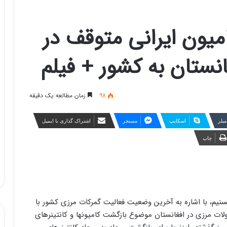
یون ایرانی متوقف در
انستان به کشور + فیلم
98
زمان مطالعه یک دقیقه
مبلر
اسکایپ
مسنجر
اشتراک گذاری با ایمیل
چاپ
تسنیم، با اشاره به آخرین وضعیت فعالیت گمرکات مرزی کشور با
لات مرزی در افغانستان موضوع بازگشت کامیونها و کانتینرهای