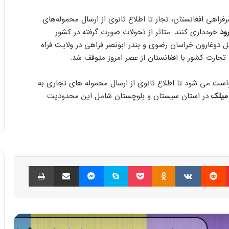
فراهی افغانستان، تجار تا اطلاع ثانوی از ارسال محموله‌های
ود
خودداری کنند. متاثر از تحولات صورت گرفته در کشور
بل دوغارون خراسان رضوی و بندر ابونصر فراهی در ولایت فراه
 تجارت کشور با افغانستان از عصر امروز متوقف شد.
رخواست می شود تا اطلاع ثانوی از ارسال محموله های تجاری به
 میلک
در استان سیستان و بلوچستان شامل این محدودیت
پینتریست
Reddit
VKontakte
Odnoklassniki
پاکت
اسکایپ
مسنجر
اشتراک گذاری با ایمیل
چاپ