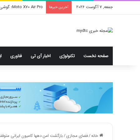
جمعه, 7 آگوست 2026
Moto X70 Air Pro؛ گوشی فوق بارک با دوربین سه‌گانه و رقیب آیفون ایر
آخرین خبرها
صفحه نخست
تکنولوژی
اخبار آی تی
فناوری
ا
خانه
/
فضای مجازی
/
بازگشت امن دهها کامیون ایرانی متوقف 