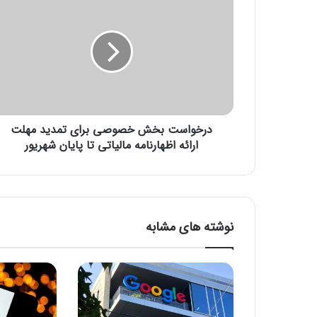
ر
خ
و
ا
س
ت
ب
خ
درخواست بخش خصوصی برای تمدید مهلت
ش
خ
ارائه اظهارنامه مالیاتی تا پایان شهریور
ص
و
ص
ی
ب
نوشته های مشابه
ر
ا
ی
ت
م
د