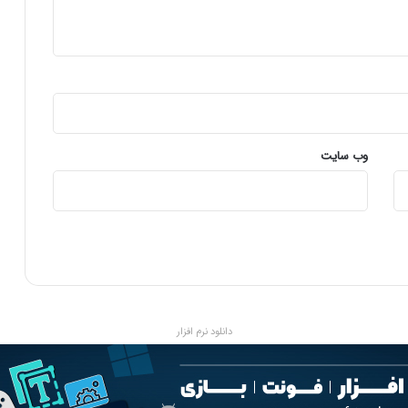
ی
ج
ی
ت
ا
ل
ا
س
ت
وب‌ سایت
ف
ا
د
ه
م
ی‌
ک
ن
ن
دانلود نرم افزار
د