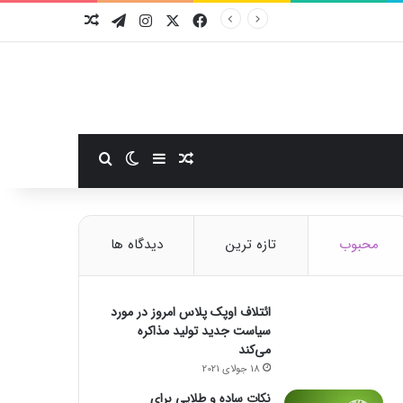
فیسبوک
ایکس
اینستاگرام
تلگرام
نوشته تصادفی
سایدبار
نوشته تصادفی
تغییر پوسته
جستجو برای
محبوب
تازه ترین
دیدگاه ها
ائتلاف اوپک پلاس امروز در مورد
سیاست جدید تولید مذاکره
می‌کند
18 جولای 2021
نکات ساده و طلایی برای