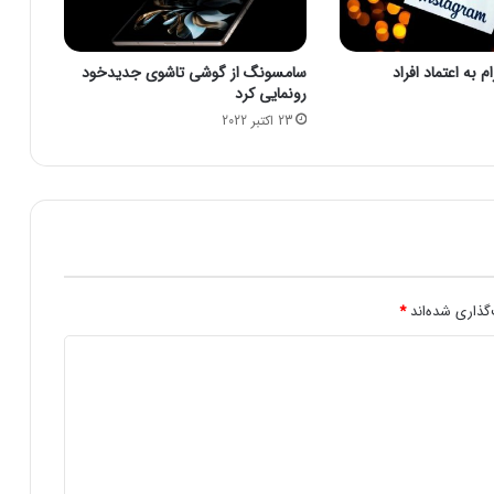
۲
۵
ا
 به اعتماد افراد
سامسونگ از گوشی تاشوی جدیدخود
ح
رونمایی کرد
ت
23 اکتبر 2022
م
ا
ل
ا
ا
ز
ک
ی
ف
گذاری شده‌اند
*
پ
و
ل‌
ه
ا
ی
د