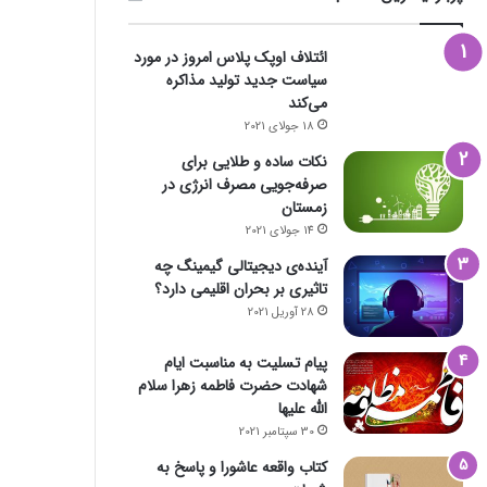
ائتلاف اوپک پلاس امروز در مورد
سیاست جدید تولید مذاکره
می‌کند
18 جولای 2021
نکات ساده و طلایی برای
صرفه‌جویی مصرف انرژی در
زمستان
14 جولای 2021
آینده‌ی دیجیتالی گیمینگ چه
تاثیری بر بحران اقلیمی دارد؟
28 آوریل 2021
پیام تسلیت به مناسبت ایام
شهادت حضرت فاطمه زهرا سلام
الله علیها
30 سپتامبر 2021
کتاب واقعه عاشورا و پاسخ به