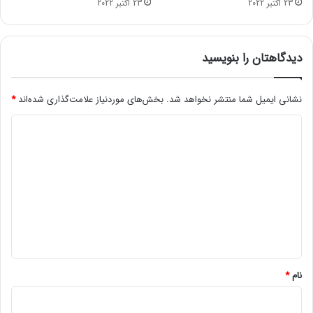
23 اکتبر 2022
23 اکتبر 2022
ض
س
ه
م
م
ع
ی‌
ر
دیدگاهتان را بنویسید
ش
ف
و
ی
د
نشانی ایمیل شما منتشر نخواهد شد.
بخش‌های موردنیاز علامت‌گذاری شده‌اند
*
ش
د
د
ی
د
گ
ا
ه
*
نام
*