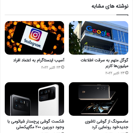
۲
ا
نوشته های مشابه
۰
ر
۲
ی
۲
ک
ب
و
ا
ا
ن
ل
م
ک
ا
ا
ی
م
گوگل متهم به سرقت اطلاعات
آسیب اینستاگرام به اعتماد افراد
ش
ب
میلیون‌ها کاربر
23 اکتبر 2022
گ
ا
23 اکتبر 2022
ر
ه
م
م
ی
ک
ن
ا
ی
ر
L
ی
E
ا
D
ی
سامسونگ از گوشی تاشوی
شکست گوشی پرچمدار شیائومی با
ع
س
جدیدخود رونمایی کرد
وجود دوربین ۲۰۰ مگاپیکسلی
ر
و