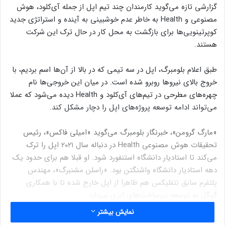
گزارشی تازه می‌گوید کارمندان چند تیم اپل از جمله آی‌کلود، هوش
مصنوعی و Health به خاطر عدم خوشبینی به آینده و استراتژی جدید
کوپرتینویی‌ها برای بازگشت به محل کار در حال ترک این شرکت
هستند.
طبق اعلام بلومبرگ، اپل در سه تیمی که در بالا از آن‌ها اسم بردیم، با
خروج بالای نیروها روبرو شده است. در میان این خروجی‌ها نام
چهره‌های مطرحی در تیم‌های آی‌کلود و Health دیده می‌شود که عملا
می‌تواند ادامه توسعه پروژه‌های اپل را دچار مشکل کند.
«مارگ گرومن»، خبرنگار بلومبرگ می‌گوید «امیلی فاکس»، رئیس
تحقیقات هوش مصنوعی Health در دنباله سال ۲۰۲۱ اپل را ترک
می‌کند تا استادیار دانشگاه استنفورد شود. او قبلا هم برای حدود یک
دهه استادیار دانشگاه واشنگتن بود. «راسلن مشنبرگ»، مهندس
پلتفرم سابق نتفلیکس هم ظاهرا از اپل خارج شده تا با همکاری
گوگل به توسعه زیرساخت‌های ابری بپردازد.
نمایش بیشتر