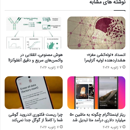
نوشته های مشابه
خ
ه
کاربران چه جایگاهی دارد.
ر
س
ی
م
د
ت
ب
ع
و
ر
ئ
ا
ی
ق
ن
ب
انسداد «لوله‌کشی مغز»؛
هوش مصنوعی، انقلابی در
گ
س
هشداردهنده اولیه آلزایمر!
واکسن‌های سریع و دقیق آنفلوآنزا!
7
ت
7 ژانویه 2026
7 ژانویه 2026
3
ه
7
ا
م
س
ک
ت
س
ر
ا
ل
ریلز اینستاگرام چگونه به ماشین ۵۰
چرا ریست فکتوری اندروید گوشی
غ
میلیارد دلاری درآمد متا تبدیل شد
شما را کاملاً از گوگل جدا نمی‌کند
و
7 ژانویه 2026
7 ژانویه 2026