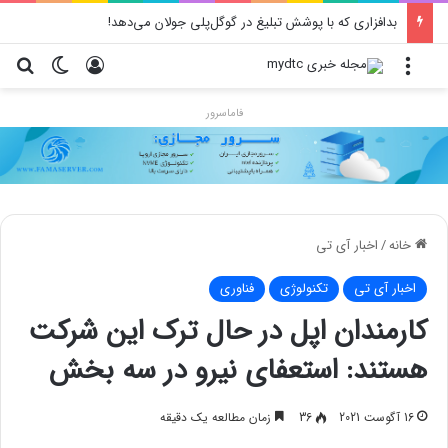
بدافزاری که با پوشش تبلیغ در گوگل‌پلی جولان می‌دهد!
منو
ورود
تغییر پو
جس
فاماسرور
خانه
/
اخبار آی تی
اخبار آی تی
تکنولوژی
فناوری
کارمندان اپل در حال ترک این شرکت
هستند: استعفای نیرو در سه بخش
16 آگوست 2021
36
زمان مطالعه یک دقیقه