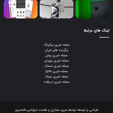
لینک های مرتبط
مجله خبری بیکینگ
برگزیده های ایران
مجله خبری یولن
مجله خبری نیوزلن
مجله خبری لستک
مجله خبری gsxr
مجله خبری سیلاد
مجله خبری دریافت
طراحی و توسعه توسط
سرور مجازی
و
هاست لینوکس
فاماسرور