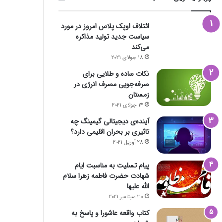
ائتلاف اوپک پلاس امروز در مورد
سیاست جدید تولید مذاکره
می‌کند
18 جولای 2021
نکات ساده و طلایی برای
صرفه‌جویی مصرف انرژی در
زمستان
فضای مجازی
14 جولای 2021
آینده‌ی دیجیتالی گیمینگ چه
23 اکتبر 2022
تاثیری بر بحران اقلیمی دارد؟
۱۶ برنامه آلوده از گوگل پلی پاک شدند
28 آوریل 2021
پیام تسلیت به مناسبت ایام
شهادت حضرت فاطمه زهرا سلام
الله علیها
30 سپتامبر 2021
23 اکتبر 2022
23 اکتبر 2022
کتاب واقعه عاشورا و پاسخ به
جیمز وب از توده اسرار آمیز تصویربرداری کرد
چگونه یک گوشی هوشمند می‌تواند خطر مرگ شما را پیش بینی کند؟
چگونه فالوئرهای جعلی را شناسایی کنیم؟