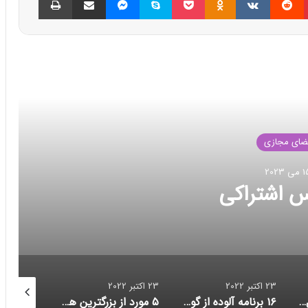
العه بعدی
ضای مجازی
بر 2022
د انتقال داده
23 اکتبر 2022
23 اکتبر 2022
23 اکتبر 2022
۱۶ برنامه آلوده از گوگل پلی پاک شدند
۵ مورد از بزرگترین هک‌های تاریخ امنیت سایبری/ حلقه ازدواج هوشمندی که مراقب شماست/ احتمال بازبینی امنیتی آمریکا از قرارداد ماسک برای خرید توییتر
کاهش حجم تراکنش‌ توکن‌های متاورس