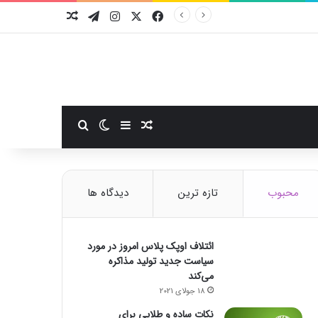
فیسبوک
ایکس
اینستاگرام
تلگرام
نوشته تصادفی
سایدبار
نوشته تصادفی
تغییر پوسته
جستجو برای
محبوب
تازه ترین
دیدگاه ها
ائتلاف اوپک پلاس امروز در مورد
سیاست جدید تولید مذاکره
می‌کند
18 جولای 2021
نکات ساده و طلایی برای