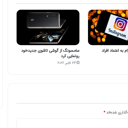
ر
ا
ح
ی
ا
ت
و
ل
 به اعتماد افراد
سامسونگ از گوشی تاشوی جدیدخود
ی
رونمایی کرد
د
23 اکتبر 2022
ر
ا
م
ح
ق
ق
م
ی‌
س
گذاری شده‌اند
*
ا
ز