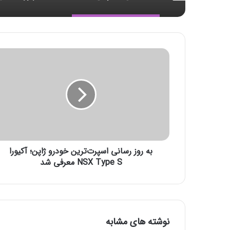
ب
ه
ر
و
ز
ر
س
ا
ن
به روز رسانی اسپرت‌ترین خودرو ژاپن؛ آکیورا
ی
ا
NSX Type S معرفی شد
س
پ
ر
ت‌
ت
نوشته های مشابه
ر