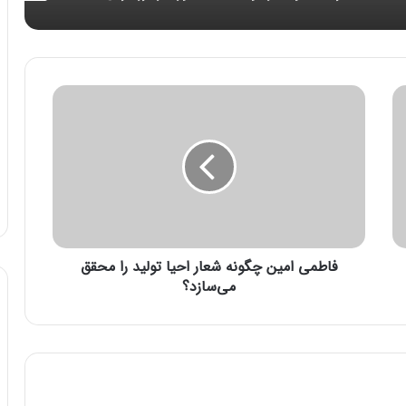
ف
ا
ط
م
ی
ا
م
ی
ن
فاطمی امین چگونه شعار احیا تولید را محقق
چ
گ
می‌سازد؟
و
ن
ه
ش
ع
ا