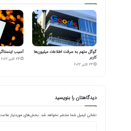
ی
ن
خ
و
د
ر
و
ژ
گوگل متهم به سرقت اطلاعات میلیون‌ها
آسیب اینستاگرام
ا
کاربر
پ
23 اکتبر 2022
23 اکتبر 2022
ن
؛
آ
ک
ی
و
دیدگاهتان را بنویسید
ر
ا
N
نشانی ایمیل شما منتشر نخواهد شد.
بخش‌های موردنیاز علامت‌
S
د
X