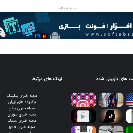
دانلود نرم افزار
 های بازبینی شده
لینک های مرتبط
مجله خبری بیکینگ
برگزیده های ایران
مجله خبری یولن
مجله خبری نیوزلن
مجله خبری لستک
مجله خبری gsxr