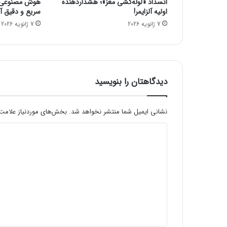
انسداد «لوله‌کشی مغز»؛ هشداردهنده
هوش مصنوعی، ا
ن
اولیه آلزایمر!
سریع و دقیق آنف
و
7 ژانویه 2026
7 ژانویه 2026
س
ا
ز
ی
ب
ا
دیدگاهتان را بنویسید
ف
ت
ف
نشانی ایمیل شما منتشر نخواهد شد.
بخش‌های موردنیاز علامت‌
ر
د
س
و
ی
د
د
ه
گ
ا
ه
*