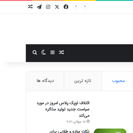
فیسبوک
ایکس
اینستاگرام
تلگرام
نوشته تصادفی
سایدبار
نوشته تصادفی
تغییر پوسته
جستجو برای
محبوب
تازه ترین
دیدگاه ها
ائتلاف اوپک پلاس امروز در مورد
سیاست جدید تولید مذاکره
می‌کند
18 جولای 2021
نکات ساده و طلایی برای