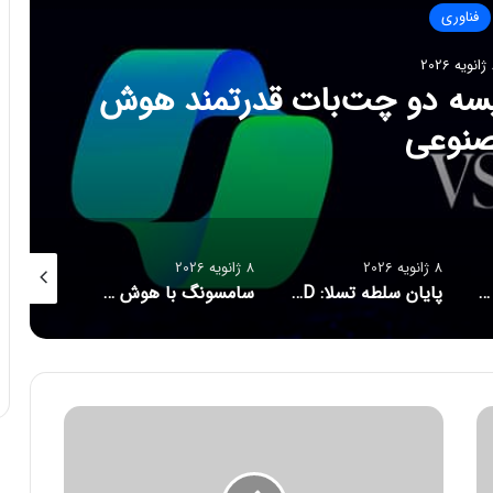
فناوری
202
ایسه دو چت‌بات قدرتمند هوش
نوعی
8 ژانویه 2026
8 ژانویه 2026
8 ژانویه 2026
پاسخ سامسونگ به اپل: گلکسی واید فولد، رقیبی برای آیفون تاشو و آیپد
پایان سلطه تسلا: BYD با فروش ۲/۲ میلیونی پیشتاز بازار خودروهای برقی شد
سامسونگ با هوش مصنوعی، سلامت مغز کاربران را پایش می‌کند
ا
ب
ل
ا