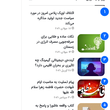
ائتلاف اوپک پلاس امروز در مورد
سیاست جدید تولید مذاکره
می‌کند
18 جولای 2021
نکات ساده و طلایی برای
صرفه‌جویی مصرف انرژی در
زمستان
14 جولای 2021
آینده‌ی دیجیتالی گیمینگ چه
تاثیری بر بحران اقلیمی دارد؟
28 آوریل 2021
پیام تسلیت به مناسبت ایام
شهادت حضرت فاطمه زهرا سلام
الله علیها
30 سپتامبر 2021
کتاب واقعه عاشورا و پاسخ به