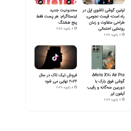
فناوری
اولین گوشی تاشوی اپل در
محدودیت جدید
راه است؛ قیمت نجومی،
اینستاگرام: هر پست فقط
8 ژانویه 2026
طراحی متفاوت و زمان
پنج هشتگ
پاسخ سامسونگ به اپل: گلکسی واید
رونمایی احتمالی
8 ژانویه 2026
آیفون تاشو و آیپ
8 ژانویه 2026
8 ژانویه 2026
8 ژانویه 2026
Moto X70 Air Pro؛
فروش تیک تاک در سال
هشدار پژوهشگران: دستگاه‌های پوشیدنی سلامت تا سال ۲۰۵۰ به بحران زباله الکترونیکی تبدیل می‌شوند
جدیدترین قیمت رمزارزها
CES ۲۰۲۶ و موج تازه سلامت دیجیتال؛ ترازوهای هوشمند، کنترل آلرژی و زیبایی با نور
گوشی فوق بارک با
۲۰۲۶ نهایی می شود
دوربین سه‌گانه و رقیب
8 ژانویه 2026
آیفون ایر
8 ژانویه 2026