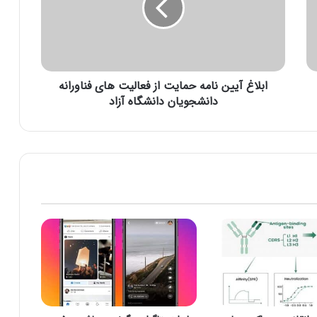
غ
آ
ی
ی
ن
ابلاغ آیین نامه حمایت از فعالیت های فناورانه
ن
ا
دانشجویان دانشگاه آزاد
م
ه
ح
م
ا
ی
ت
ا
ز
ف
ع
ا
ل
ی