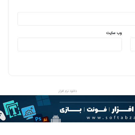
د
ا
ن
ش
گ
ا
وب‌ سایت
ه
آ
ز
ا
د
دانلود نرم افزار