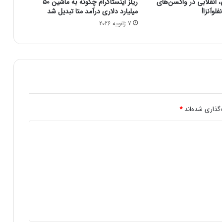
نقلابی در واکسن‌های
ریلز اینستاگرام چگونه به ماشین ۵۰
ت
لوآنزا!
میلیارد دلاری درآمد متا تبدیل شد
ه
7 ژانویه 2026
ا
ی
ف
ن
ا
و
ر
ا
ن
گذاری شده‌اند
*
ه
د
ا
ن
ش
ج
و
ی
ا
ن