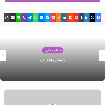
نوشته های مشابه
فیسبوک
ایکس
لینکداین
تامبلر
پینتریست
Reddit
VKontakte
Odnoklassniki
پاکت
اسکایپ
مسنجر
واتس آپ
تلگرام
وایبر
لاین
اشتراک گذاری با ایمیل
چاپ
ائتلاف اوپک پلاس امروز در مورد
سیاست جدید تولید مذاکره می‌کند
18 جولای 2021
نکات ساده و طلایی برای
صرفه‌جویی مصرف انرژی در زمستان
فضای مجازی
14 جولای 2021
شکست رکورد انتقال داده
دستور دولت آمریکا برای بازرسی فنی 9300 هواپیمای بوئینگ
737ادامه مشکلات فنی هواپیماهای بوئینگ
بر اساس این گزارش، علت هر دو سقوط در ویژگی های مانور این
مدل هواپیما اعلام شد. پس از آن، پرواز هواپیماهای بوئینگ 737
ی
مکس متوقف شد.
ک
ک