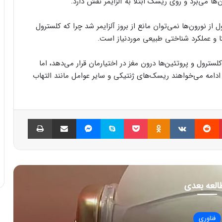
از نورون‌ها نمی‌توان مانع از بروز آلزایمر شد چرا که کلسترول
ا و عملکرد شناختی طبیعی موردنیاز است.
لسترول و پروتئین‌ها درون مغز در اختیارمان قرار می‌دهد، اما
امه می‌خواهند ریسک‌های ژنتیکی و سایر عوامل مانند التهاب
پینتریست
Reddit
VKontakte
Odnoklassniki
پاکت
اسکایپ
مسنجر
اشتراک گذاری با ایمیل
چاپ
العه بعدی
فناوری