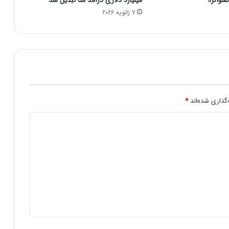
ا
7 ژانویه 2026
ی
و
ا
ک
س
ن
س
ا
ز
گذاری شده‌اند
*