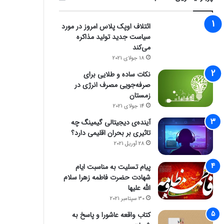
ائتلاف اوپک پلاس امروز در مورد
سیاست جدید تولید مذاکره
می‌کند
18 جولای 2021
نکات ساده و طلایی برای
صرفه‌جویی مصرف انرژی در
زمستان
14 جولای 2021
آینده‌ی دیجیتالی گیمینگ چه
تاثیری بر بحران اقلیمی دارد؟
28 آوریل 2021
پیام تسلیت به مناسبت ایام
شهادت حضرت فاطمه زهرا سلام
الله علیها
30 سپتامبر 2021
کتاب واقعه عاشورا و پاسخ به