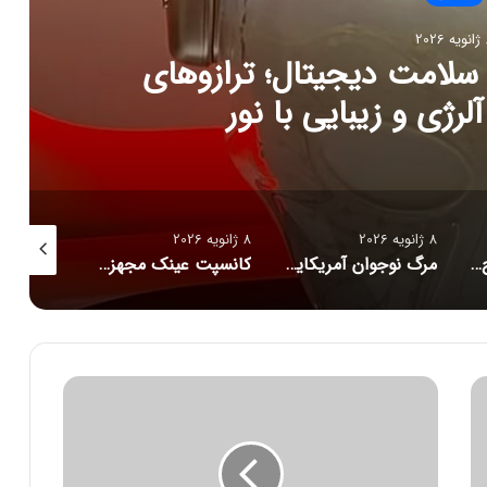
202
ج تازه سلامت دیجیتال؛ ترازوهای
رژی و زیبایی با نور
8 ژانویه 2026
8 ژانویه 2026
8 ژانویه 2026
راز فروکش‌کردن موج DeepSeek در بازار هوش مصنوعی
مرگ نوجوان آمریکایی پس از دریافت توصیه‌های خطرناک از ChatGPT
کانسپت عینک مجهز به هوش مصنوعی رونمایی شد
ن
ب
و
د
آ