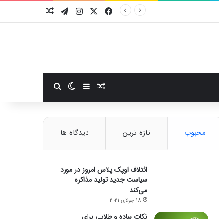
فیسبوک
ایکس
اینستاگرام
تلگرام
نوشته تصادفی
سایدبار
نوشته تصادفی
تغییر پوسته
جستجو برای
محبوب
تازه ترین
دیدگاه ها
ائتلاف اوپک پلاس امروز در مورد
سیاست جدید تولید مذاکره
می‌کند
18 جولای 2021
نکات ساده و طلایی برای