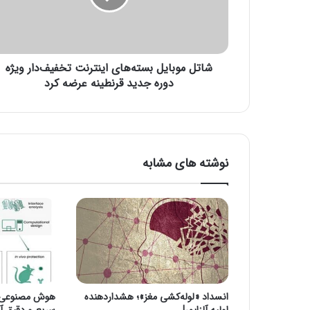
و
ب
ا
ی
شاتل موبایل بسته‌های اینترنت تخفیف‌دار ویژه
ل
ب
دوره جدید قرنطینه عرضه کرد
س
ت
ه‌
ه
ا
نوشته های مشابه
ی
ا
ی
ن
ت
ر
ن
ت
ت
انسداد «لوله‌کشی مغز»؛ هشداردهنده
هوش مصنوعی، ا
خ
اولیه آلزایمر!
سریع و دقیق آنف