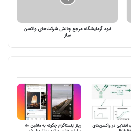
ز
م
ا
ی
نبود آزمایشگاه مرجع چالش‌ شرکت‌های واکسن
ش
گ
ساز
ا
ه
م
ر
ج
ع
چ
ا
ل
ش‌
ش
ر
ک
ت‌
نقلابی در واکسن‌های
ریلز اینستاگرام چگونه به ماشین ۵۰
ه
لوآنزا!
میلیارد دلاری درآمد متا تبدیل شد