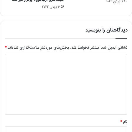
6 ژوئن 2022
انتهای پیام
ک
6 ژوئن 2022
ه
م
ل
دیدگاهتان را بنویسید
ی
ا
ط
نشانی ایمیل شما منتشر نخواهد شد.
بخش‌های موردنیاز علامت‌گذاری شده‌اند
*
ل
ا
د
ع
ا
ی
ت
د
ر
گ
ا
ر
ا
ا
ه
ه‌
ا
*
ن
نام
*
د
ا