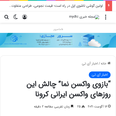
اولین گوشی تاشوی اپل در راه است؛ قیمت نجومی، طراحی متفاوت و زمان رونمایی احتمالی
منو
ورود
تغییر پو
جس
فاماسرور
خانه
/
اخبار آی تی
اخبار آی تی
“بازوی واکسن نما” چالش این
روزهای واکسن‌ ایرانی کرونا
16 آگوست 2021
25
زمان تقریبی مطالعه 2 دقیقه