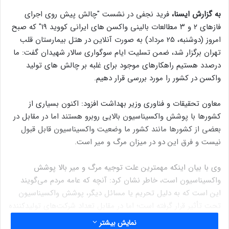
به گزارش ایسنا،
فرید نجفی در نشست "چالش پیش روی اجرای
فازهای ۲ و ۳ مطالعات بالینی واکسن های ایرانی کووید ۱۹" که صبح
امروز (دوشنبه، 25 مرداد) به صورت آنلاین در هتل بیمارستان قلب
تهران برگزار شد، ضمن تسلیت ایام سوگواری سالار شهیدان گفت: ما
درصدد هستیم راهکارهای موجود برای غلبه بر چالش های تولید
واکسن در کشور را مورد بررسی قرار دهیم.
معاون تحقیقات و فناوری وزیر بهداشت افزود: اکنون بسیاری از
کشورها با پوشش واکسیناسیون بالایی روبرو هستند اما در مقابل در
بعضی از کشورها مانند کشور ما وضعیت واکسیناسیون قابل قبول
نیست و فرق این دو در میزان مرگ و میر است.
وی با بیان اینکه مهمترین علت توجیه مرگ و میر بالا پوشش
واکسیناسیون است، خاطر نشان کرد: آنچه که عامه مردم می‌گویند
این است که به دلیل تحریم یا مسائل دیگر، پوشش واکسیناسیون
تحت تأثیر قرار گرفته است؛ اما در مقابل تعداد شرکت‌های تولیدکننده
واکسن ایرانی به نسبت سایر کشورها زیاد است.
نمایش بیشتر