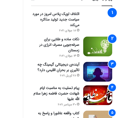
ائتلاف اوپک پلاس امروز در مورد
سیاست جدید تولید مذاکره
می‌کند
18 جولای 2021
نکات ساده و طلایی برای
صرفه‌جویی مصرف انرژی در
زمستان
14 جولای 2021
آینده‌ی دیجیتالی گیمینگ چه
تاثیری بر بحران اقلیمی دارد؟
28 آوریل 2021
پیام تسلیت به مناسبت ایام
شهادت حضرت فاطمه زهرا سلام
الله علیها
30 سپتامبر 2021
کتاب واقعه عاشورا و پاسخ به