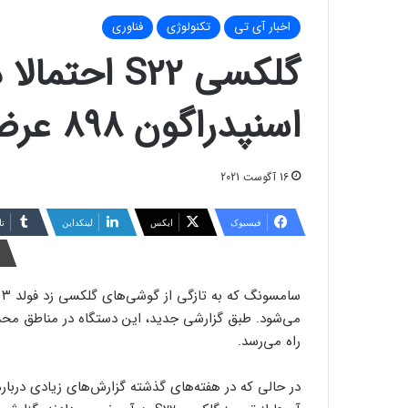
اخبار آی تی
تکنولوژی
فناوری
گلکسی S22 اح
اسنپدراگون ۸۹۸ عرضه خواهد شد
16 آگوست 2021
فیسبوک
ایکس
لینکداین
تا
راه می‌رسد.
در حالی که در هفته‌های گذشته گزارش‌های زیادی دربا