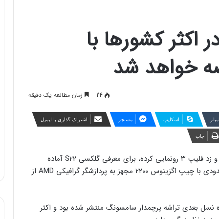
تمالا در اکثر کشورها با
24
زمان مطالعه یک دقیقه
مبلر
اسکایپ
مسنجر
اشتراک گذاری با ایمیل
چاپ
سامسونگ که به تازگی از گوشی‌های گلکسی زد فولد ۳ و زد فلیپ ۳ رونمایی کرده، برای معرفی گلکسی S22 آماده
می‌شود. طبق گزارشی جدید، این دستگاه در مناطق محدودی با چیپ اگزینوس ۲۲۰۰ مجهز به پردازشگر گرافیکی AMD از
ره نسل بعدی تراشه پرچمدار سامسونگ منتشر شده بود و اکثر