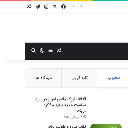
فیسبوک
ایکس
اینستاگرام
تلگرام
نوشته تصادفی
سایدبار
نوشته تصادفی
تغییر پوسته
جستجو برای
محبوب
تازه ترین
دیدگاه ها
ائتلاف اوپک پلاس امروز در مورد
سیاست جدید تولید مذاکره
می‌کند
18 جولای 2021
نکات ساده و طلایی برای