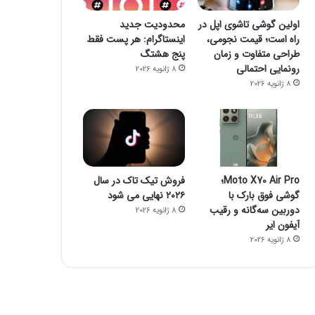
اولین گوشی تاشوی اپل در
محدودیت جدید
راه است؛ قیمت نجومی،
اینستاگرام: هر پست فقط
طراحی متفاوت و زمان
پنج هشتگ
رونمایی احتمالی
8 ژانویه 2026
8 ژانویه 2026
فناوری
8 ژانویه 2026
پاسخ سامسونگ به اپل: گلکسی واید
Moto X70 Air Pro؛
فروش تیک تاک در سال
آیفون تاشو و آیپ
گوشی فوق بارک با
۲۰۲۶ نهایی می شود
دوربین سه‌گانه و رقیب
8 ژانویه 2026
آیفون ایر
8 ژانویه 2026
8 ژانویه 2026
8 ژانویه 2026
هشدار پژوهشگران: دستگاه‌های پوشیدنی سلامت تا سال ۲۰۵۰ به بحران زباله الکترونیکی تبدیل می‌شوند
جدیدترین قیمت رمزارزها
CES ۲۰۲۶ و موج تازه سلامت دیجیتال؛ ترازوهای هوشمند، کنترل آلرژی و زیبایی با نور