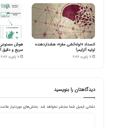
ذ
ف
ا
ک
ا
ن
ت‌
انسداد «لوله‌کشی مغز»؛ هشداردهنده
هوش مصنوعی، ا
ه
اولیه آلزایمر!
سریع و دقیق آنف
ا
7 ژانویه 2026
7 ژانویه 2026
ی
ج
ع
ل
ی
ف
دیدگاهتان را بنویسید
ر
ا
خ
نشانی ایمیل شما منتشر نخواهد شد.
بخش‌های موردنیاز علامت‌
و
د
ا
ن
ی