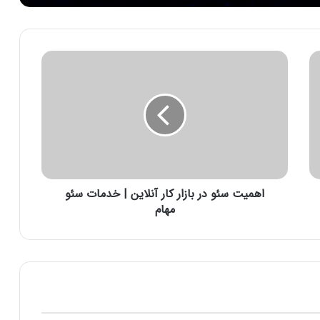
ا
ه
م
ی
ت
س
ئ
و
د
اهمیت سئو در بازار کار آنلاین | خدمات سئو
ر
ب
مهام
ا
ز
ا
ر
ک
ا
ر