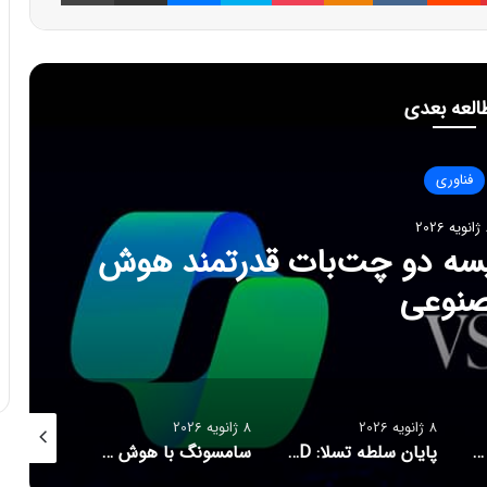
العه بعدی
فناوری
202
ایسه دو چت‌بات قدرتمند هوش
نوعی
8 ژانویه 2026
8 ژانویه 2026
8 ژانویه 2026
پاسخ سامسونگ به اپل: گلکسی واید فولد، رقیبی برای آیفون تاشو و آیپد
پایان سلطه تسلا: BYD با فروش ۲/۲ میلیونی پیشتاز بازار خودروهای برقی شد
سامسونگ با هوش مصنوعی، سلامت مغز کاربران را پایش می‌کند