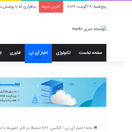
پنج‌شنبه, 6 آگوست 2026
مایکروسافت به دنبال ای
آخرین خبرها
صفحه نخست
تکنولوژی
اخبار آی تی
فناوری
ا
خانه
/
اخبار آی تی
/
گلکسی S22 احتمالا در اکثر کشورها با اسنپدراگون ۸۹۸ عرضه خواهد شد