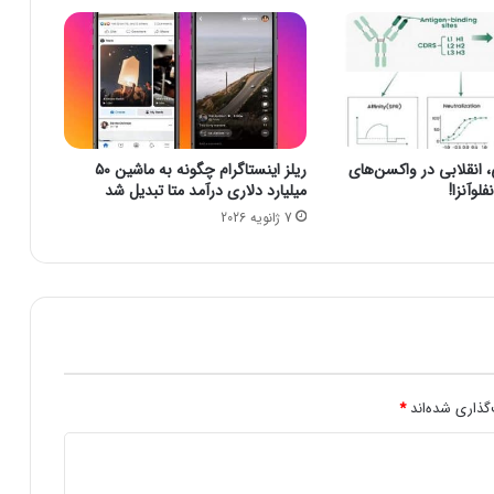
آ
ن
ل
ا
ی
ن
|
نقلابی در واکسن‌های
ریلز اینستاگرام چگونه به ماشین ۵۰
خ
لوآنزا!
میلیارد دلاری درآمد متا تبدیل شد
د
7 ژانویه 2026
م
ا
ت
س
ئ
و
م
ه
ا
گذاری شده‌اند
*
م