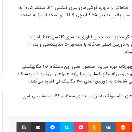
یک منبع موثق حوزه فناوری با حساب توییتری «Tron» اطلاعاتی را درباره گوشی‌های سری گلکسی S22 منتشر کرده. به
گفته وی، مدل استاندارد به نمایشگر ۶.۰۶ اینچی LTPS، مدل پلاس به پنل ۶.۵۵ اینچی LTPS و نسخه اولترا به صفحه
در حالی که گلکسی زد فولد ۳ به دوربین سلفی زیر نمایشگر مجهز شده، چنین فناوری به سری گلکسی S22 راه پیدا
نمی‌کند. انتظار می‌رود مدل استاندارد و پلاس این سری به دوربین اصلی سه‌گانه با سنسور ۵۰ مگاپیکسلی واید، ۱۲
نسخه اولترا پرچمدار بعدی سامسونگ از دوربین اصلی چهارگانه بهره می‌برد. سنسور اصلی این دستگاه ۱۰۸ مگاپیکسلی
خواهد بود که توسط دو دوربین ۱۲ مگاپیکسلی تله‌فوتو و دوربین ۱۲ مگاپیکسلی اولترا واید همراهی می‌شود. این دستگاه
اصلی ۲۰۰ مگاپیکسلی اشاره می‌کنند.
در نهایت انتظار می‌رود محصولات این سری از پرچمدارهای سامسونگ به ترتیب باتری ۳۸۰۰، ۴۶۰۰ و ۵۰۰۰ میلی آمپر
پینتریست
Reddit
VKontakte
Odnoklassniki
پاکت
اسکایپ
مسنجر
اشتراک گذاری با ایمیل
چاپ