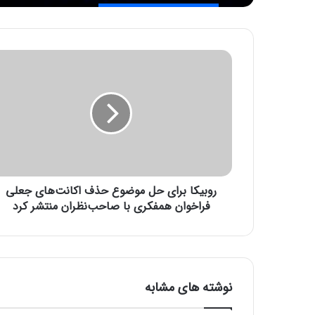
ر
و
ب
ی
ک
ا
ب
ر
ا
روبیکا برای حل موضوع حذف اکانت‌های جعلی
ی
ح
فراخوان همفکری با صاحب‌نظران منتشر کرد
ل
م
و
ض
و
نوشته های مشابه
ع
ح