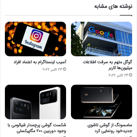
ک
و
نوشته های مشابه
ن
ن
انتهای پیام/
ج
د
ک
ل
ا
ا
و
ر
ی
ا
د
ن
ر
و
ی
ا
گوگل متهم به سرقت اطلاعات
آسیب اینستاگرام به اعتماد افراد
ا
ع
میلیون‌ها کاربر
23 اکتبر 2022
چ
آ
23 اکتبر 2022
ه‌
ب
ا
ز
ی
ی
د
ا
ر
ن
ک
ا
ا
ز
ر
ک
سامسونگ از گوشی تاشوی
شکست گوشی پرچمدار شیائومی با
ن
ش
جدیدخود رونمایی کرد
وجود دوربین ۲۰۰ مگاپیکسلی
ی
و