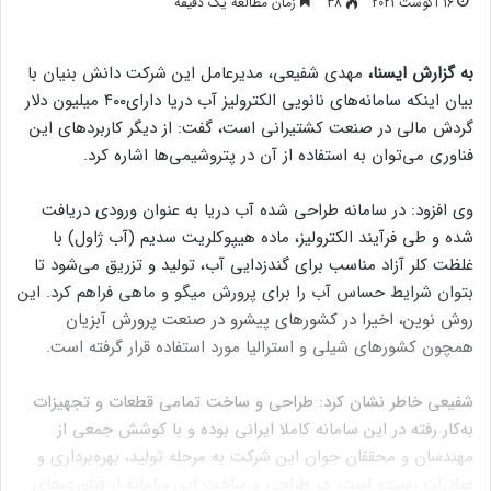
16 آگوست 2021
38
زمان مطالعه یک دقیقه
به
گزارش
ایسنا،
مهدی شفیعی، مدیرعامل این شرکت دانش بنیان با
بیان اینکه سامانه‌های نانویی الکترولیز آب دریا دارای۴۰۰ میلیون دلار
گردش مالی در صنعت کشتیرانی است، گفت: از دیگر کاربردهای این
فناوری می‌توان به استفاده از آن در پتروشیمی‌ها اشاره کرد.
وی افزود: در سامانه طراحی شده آب دریا به عنوان ورودی دریافت‌
شده و طی فرآیند الکترولیز، ماده هیپوکلریت سدیم (آب ژاول) با
غلظت کلر آزاد مناسب برای گندزدایی آب، تولید و تزریق می‌شود تا
بتوان شرایط حساس آب را برای پرورش میگو و ماهی فراهم کرد. این
روش نوین، اخیرا در کشورهای پیشرو در صنعت پرورش آبزیان
همچون کشورهای شیلی و استرالیا مورد استفاده قرار گرفته است.
شفیعی خاطر نشان کرد: طراحی و ساخت تمامی قطعات و تجهیزات
به‌کار رفته در این سامانه کاملا ایرانی بوده و با کوشش جمعی از
مهندسان و محققان جوان این شرکت به مرحله تولید، بهره‌برداری و
صادرات رسیده است. در طراحی و ساخت این سامانه از فناوری‌های