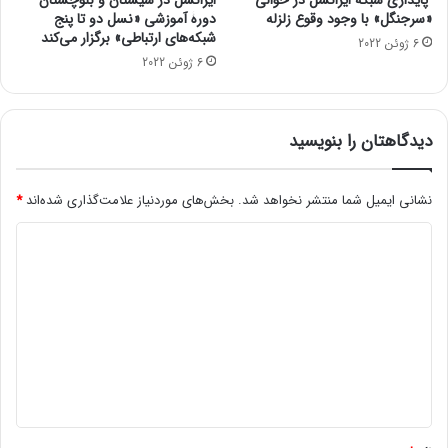
پایداری شبکۀ ایرانسل در حوالی
ایرانسل در سیستان و بلوچستان
۳
«سرجنگل» با وجود وقوع زلزله
دورۀ آموزشی «نسل دو تا پنج
و
شبکه‌های ارتباطی» برگزار می‌کند
6 ژوئن 2022
آ
6 ژوئن 2022
ی
پ
د
دیدگاهتان را بنویسید
م
ی
ن
نشانی ایمیل شما منتشر نخواهد شد.
بخش‌های موردنیاز علامت‌گذاری شده‌اند
*
ی
۶
د
پ
ا
ی
ی
د
ی
گ
ز
ا
ا
ز
ه
ر
ا
*
ه