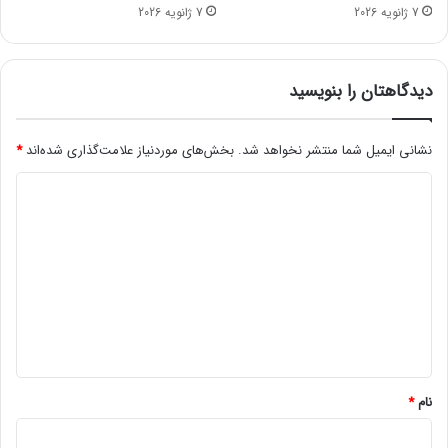
ی
ه
7 ژانویه 2026
7 ژانویه 2026
د
ا
ر
م
ق
دیدگاهتان را بنویسید
ی
م
ت
نشانی ایمیل شما منتشر نخواهد شد.
بخش‌های موردنیاز علامت‌گذاری شده‌اند
*
ن
د
م
و
ی
ن
د
ه
خ
گ
ا
ا
ر
ه
ج
ی
*
نام
*