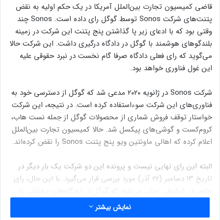
قاضی کمیسیون تجارت بین‌الملل آمریکا در یک حکم اولیه به نقض
پتنت‌های شرکت Sonos توسط گوگل رای داده است. Sonos چند
وقتی بود که با ادعای زیر پا گذاشتن پنج پتنت این شرکت در زمینه
بلندگوهای هوشمند با گوگل در دادگاه درگیری داشت. این شرکت حالا
می‌گوید که رای فعلی دادگاه صرفا گام نخست در نبرد حقوقی علیه
این غول فناوری خواهد بود.
شرکت Sonos در ژانویه ۲۰۲۰ مدعی شد که گوگل از دسترسی خود به
فناوری‌های این شرکت سوءاستفاده کرده است. در نتیجه، این شرکت
خواستار توقف فروش شماری از محصولات گوگل از جمله نست هاب،
کروم‌کست و گوشی‌های پیکسل شد. حالا کمیسیون تجارت بین‌الملل
اعلام کرده که اهالی ماونتین ویو پنج پتنت Sonos را نقض کرده‌اند.
البته این رای نهایی نیست و پرونده این دو شرکت یک بار دیگر در
تاریخ ۱۳ دسامبر (۲۲ آذر) مورد بررسی قرار می‌گیرد. با این حال، رای
حاضر در شرایطی صادر می‌شود که گوگل در دادگاه‌های مختلفی با
پرونده‌های ضدانحصار روبرو است. Sonos در بیانیه‌ای درباره
نمایش بیشتر
کشمکش خود با گوگل گفته این تلاش‌ها از آن جهت انجام می‌شوند