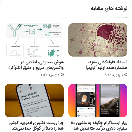
ب
و
نوشته های مشابه
د
ی
ن
ی
ا
گ
ن
ن
س
د
ا
ز
ن
د
ک
ا
ه
ی
انسداد «لوله‌کشی مغز»؛
هوش مصنوعی، انقلابی در
ا
آ
هشداردهنده اولیه آلزایمر!
واکسن‌های سریع و دقیق آنفلوآنزا!
ز
ب
7 ژانویه 2026
7 ژانویه 2026
آ
د
ن
ر
ه
ی
ا
ا
ب
ب
ی
ا
خ
ی
ب
ک
ریلز اینستاگرام چگونه به ماشین ۵۰
چرا ریست فکتوری اندروید گوشی
ر
چ
میلیارد دلاری درآمد متا تبدیل شد
شما را کاملاً از گوگل جدا نمی‌کند