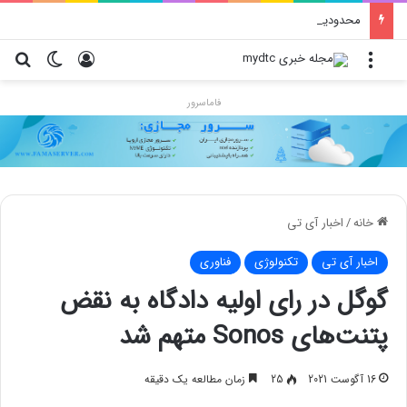
محدودیت جدید اینستاگرام: هر پست فقط پنج هشتگ
منو
ورود
تغییر پو
جس
فاماسرور
خانه
/
اخبار آی تی
اخبار آی تی
تکنولوژی
فناوری
گوگل در رای اولیه دادگاه به نقض
پتنت‌های Sonos متهم شد
16 آگوست 2021
25
زمان مطالعه یک دقیقه