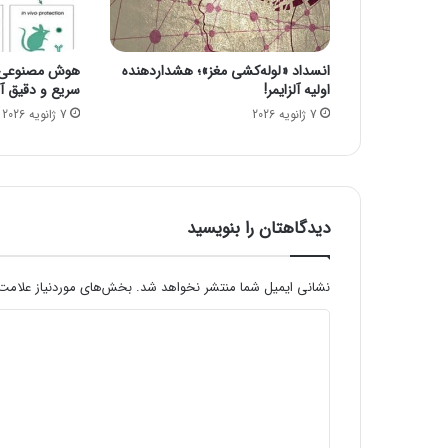
ح
و
ز
انسداد «لوله‌کشی مغز»؛ هشداردهنده
هوش مصنوعی، ا
ه‌
اولیه آلزایمر!
سریع و دقیق آنف
ه
7 ژانویه 2026
7 ژانویه 2026
ا
ی
پ
ا
ی
ی
دیدگاهتان را بنویسید
ن
د
س
نشانی ایمیل شما منتشر نخواهد شد.
بخش‌های موردنیاز علامت‌
ت
د
ی
م
ی
س
د
"
گ
ا