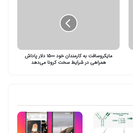
ا
ی
ک
ر
و
س
ا
ف
مایکروسافت به کارمندان خود ۱۵۰۰ دلار پاداش
ت
ب
همراهی در شرایط سخت کرونا می‌دهد
ه
ک
ا
ر
م
ن
د
ا
ن
خ
و