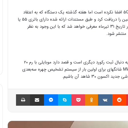
ZTE هنوز اطلاعات زیادی درباره گوشی اکسون ۳۰ پرو ۵G افشا نکرده است اما هفته گذشته یک دستگاه که به اعتقاد
برخی منابع به این گوشی مربوط می‌شود تاییدیه ۳C چین را دریافت کرد و طبق مستندات ارائه شده دارای باتری ۵۵ یا
۶۶ وات خواهد بود. طبق گفته برخی منابع این گوشی در تاریخ ۳۱ تیرماه معرفی خواهد شد که با این وجود به نظر
 منتشر شود.
پیش از این درباره ZTE عنوان شده بود که این شرکت به دنبال ثبت رکورد دیگری است و قصد دارد موبایلی با رم ۲۰
گیگابایتی عرضه کند. همچنین این شرکت در رویداد MWC شانگهای برای اولین بار از سیستم تشخیص چهره سه‌بعدی
سون ۳۰ شاهد آن باشیم.
پینتریست
Reddit
VKontakte
Odnoklassniki
پاکت
اسکایپ
مسنجر
اشتراک گذاری با ایمیل
چاپ