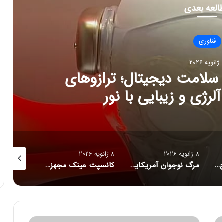
العه بعدی
فناوری
202
ج تازه سلامت دیجیتال؛ ترازوهای
رژی و زیبایی با نور
8 ژانویه 2026
8 ژانویه 2026
8 ژانویه 2026
راز فروکش‌کردن موج DeepSeek در بازار هوش مصنوعی
مرگ نوجوان آمریکایی پس از دریافت توصیه‌های خطرناک از ChatGPT
کانسپت عینک مجهز به هوش مصنوعی رونمایی شد
م