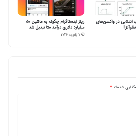
د
۱
۵
نقلابی در واکسن‌های
ریلز اینستاگرام چگونه به ماشین ۵۰
۰
لوآنزا!
میلیارد دلاری درآمد متا تبدیل شد
۰
7 ژانویه 2026
د
ل
ا
ر
پ
ا
د
ا
ش
گذاری شده‌اند
*
ه
م
ر
ا
ه
ی
د