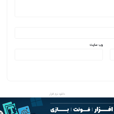
ر
ش
ر
ا
ی
ط
س
خ
ت
وب‌ سایت
ک
ر
و
ن
ا
م
ی‌
د
ه
دانلود نرم افزار
د