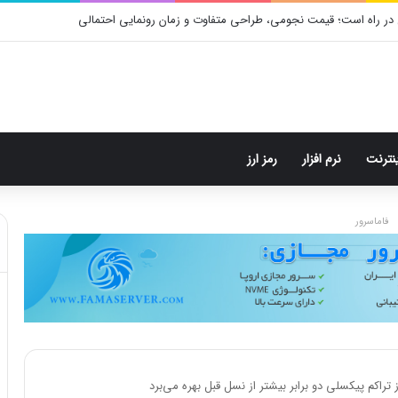
گرام: هر پست فقط پنج هشتگ
ینترنت
نرم افزار
رمز ارز
فاماسرور