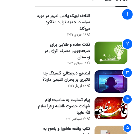
ائتلاف اوپک پلاس امروز در مورد
سیاست جدید تولید مذاکره
می‌کند
18 جولای 2021
نکات ساده و طلایی برای
صرفه‌جویی مصرف انرژی در
زمستان
14 جولای 2021
آینده‌ی دیجیتالی گیمینگ چه
تاثیری بر بحران اقلیمی دارد؟
28 آوریل 2021
پیام تسلیت به مناسبت ایام
شهادت حضرت فاطمه زهرا سلام
الله علیها
30 سپتامبر 2021
کتاب واقعه عاشورا و پاسخ به