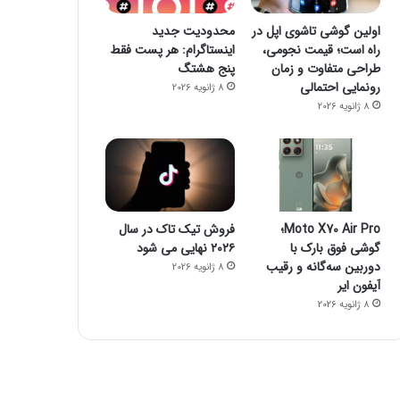
اولین گوشی تاشوی اپل در
محدودیت جدید
راه است؛ قیمت نجومی،
اینستاگرام: هر پست فقط
طراحی متفاوت و زمان
پنج هشتگ
رونمایی احتمالی
فناوری
8 ژانویه 2026
8 ژانویه 2026
8 ژانویه 2026
راز فروکش‌کردن موج DeepSeek در بازار هوش مصنوعی
Moto X70 Air Pro؛
فروش تیک تاک در سال
گوشی فوق بارک با
۲۰۲۶ نهایی می شود
دوربین سه‌گانه و رقیب
8 ژانویه 2026
8 ژانویه 2026
8 ژانویه 2026
آیفون ایر
جمینای یا کوپایلوت؟ مقایسه دو چت‌بات قدرتمند هوش مصنوعی
پاسخ سامسونگ به اپل: گلکسی واید فولد، رقیبی برای آیفون تاشو و آیپد
پایان سلطه تسلا: BYD با فروش ۲/۲ میلیونی پیشتاز بازار خودروهای برقی شد
8 ژانویه 2026