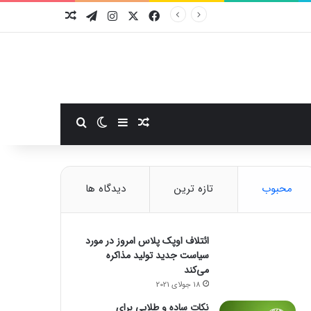
فیسبوک
ایکس
اینستاگرام
تلگرام
نوشته تصادفی
سایدبار
نوشته تصادفی
تغییر پوسته
جستجو برای
محبوب
تازه ترین
دیدگاه ها
ائتلاف اوپک پلاس امروز در مورد
سیاست جدید تولید مذاکره
می‌کند
18 جولای 2021
نکات ساده و طلایی برای