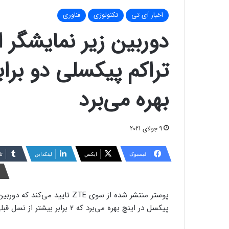
اخبار آی تی
تکنولوژی
فناوری
تراکم پیکسلی دو براب
بهره می‌برد
9 جولای 2021
فیسبوک
ایکس
لینکداین
تا
پیکسل در اینچ بهره می‌برد که ۲ برابر بیشتر از نسل قبلی است.